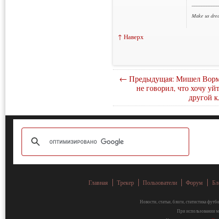
___________
Make us dre
↑ Наверх
← Предыдущая: Мишел Ворм
не говорил, что хочу уй
другой к
Главная
Трекер
Пользователи
Форум
Бл
Новости, статьи, блоги, статистика фут
При использовании ма