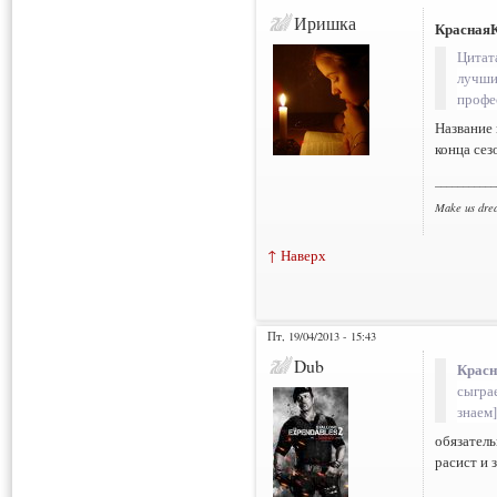
Иришка
Красная
Цитат
лучши
профе
Название 
конца сез
___________
Make us dre
↑ Наверх
Пт, 19/04/2013 - 15:43
Dub
Красн
сыгра
знаем
обязатель
расист и 
___________