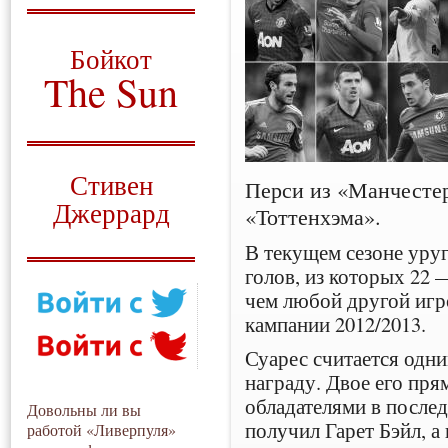
О том, когда появился
и зачем нужен
Бойкот
The Sun
Для тех, у кого всё ещё остались
вопросы
Русский перевод
Стивен
Перси из «Манчестер
Джеррард
«Тоттенхэма».
Моя история
В текущем сезоне уруг
голов, из которых 22 
чем любой другой игр
кампании 2012/2013.
Суарес считается одн
награду. Двое его пря
обладателями в послед
Довольны ли вы
получил Гарет Бэйл, а
работой «Ливерпуля»