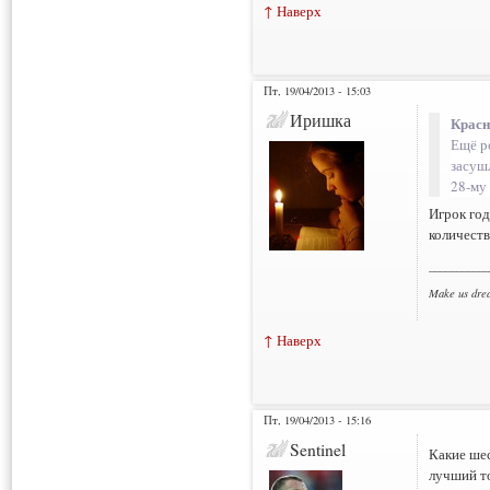
↑ Наверх
Пт, 19/04/2013 - 15:03
Иришка
Красн
Ещё р
засуш
28-му 
Игрок год
количеств
___________
Make us dre
↑ Наверх
Пт, 19/04/2013 - 15:16
Sentinel
Какие шес
лучший то