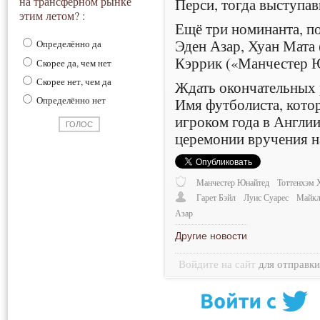
на трансферном рынке
Перси, тогда выступав
этим летом? :
Ещё три номинанта, п
Эден Азар, Хуан Мата
Определённо да
Кэррик («Манчестер 
Скорее да, чем нет
Скорее нет, чем да
Ждать окончательных р
Определённо нет
Имя футболиста, кото
игроком года в Англии
церемонии вручения н
Манчестер Юнайтед
Тоттенхэм 
Гарет Бэйл
Луис Суарес
Майкл
Азар
Другие новости
Войдите на сайт
для отправк