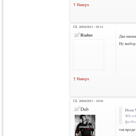
↑ Наверх
Сб, 20/04/2013 - 05:14
Radus
Два манка
Ну выбор
↑ Наверх
Сб, 20/04/2013 - 10:04
Dub
Dean 
ФА се
футбо
так вроде