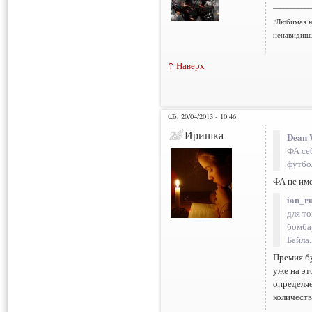
___________
"Любимая к
ненавидишь
↑ Наверх
Сб, 20/04/2013 - 10:46
Иришка
Dean 
ФА се
футбо
ФА не име
ian_ru
для т
бомба
Бейла..
Премия б
уже на эт
определяе
количеств