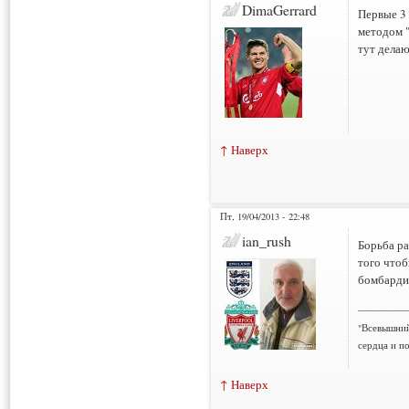
DimaGerrard
Первые 3 
методом "
тут делаю
↑ Наверх
Пт, 19/04/2013 - 22:48
ian_rush
Борьба ра
того чтоб
бомбардир
___________
"Всевышний
сердца и по
↑ Наверх