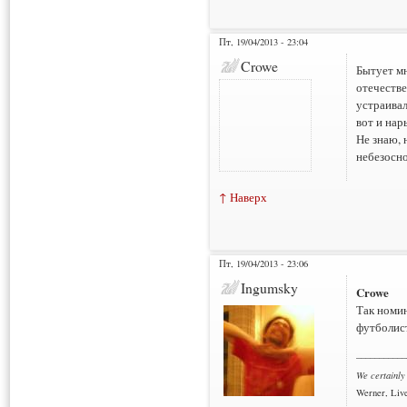
Пт, 19/04/2013 - 23:04
Crowe
Бытует мн
отечестве
устраивал
вот и нар
Не знаю, 
небезосно
↑ Наверх
Пт, 19/04/2013 - 23:06
Ingumsky
Crowe
Так номи
футболист
___________
We certainly
Werner, Live