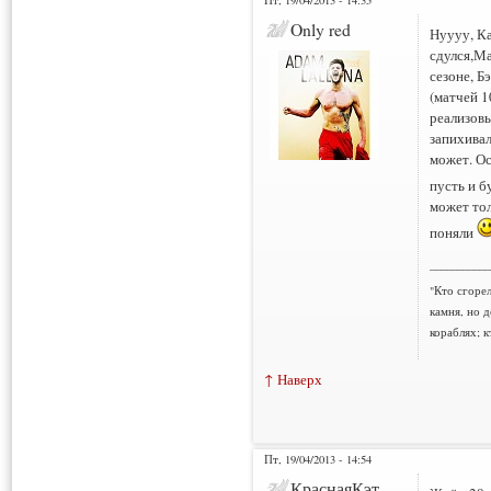
Only red
Нуууу, Ка
сдулся,Ма
сезоне, Б
(матчей 1
реализовы
запихивал
может. Ост
пусть и б
может тол
поняли
___________
"Кто сгорел
камня, но д
кораблях; к
↑ Наверх
Пт, 19/04/2013 - 14:54
КраснаяКэт