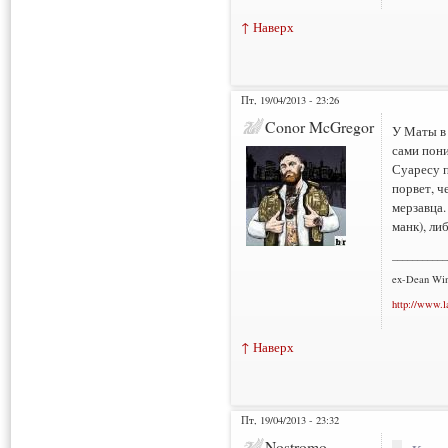
↑ Наверх
Пт, 19/04/2013 - 23:26
Conor McGregor
У Маты в 
сами пони
Суаресу п
порвет, ч
мерзавца.
манк), ли
___________
ex-Dean Win
http://www.l
↑ Наверх
Пт, 19/04/2013 - 23:32
Nostromo