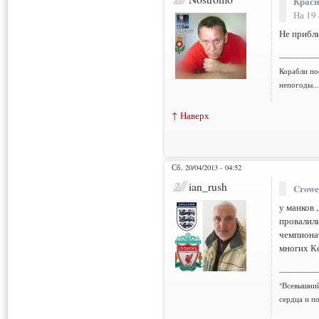
Красн
На 19 
Не приближ
___________
Корабли по
непогоды..
↑ Наверх
Сб, 20/04/2013 - 04:52
ian_rush
Crowe
у манков 
провалили
чемпионат
многих К
___________
"Всевышний
сердца и по