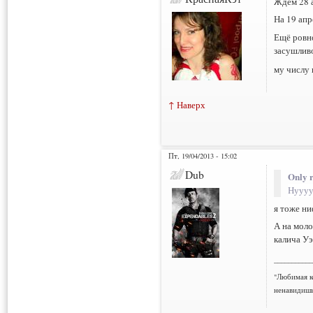
Ждём 28 
На 19 апр
Ещё ровно
засушливо
му числу в
↑ Наверх
Пт, 19/04/2013 - 15:02
Dub
Only r
Нуууу
я тоже ни
А на моло
калича Уэ
___________
"Любимая к
ненавидишь