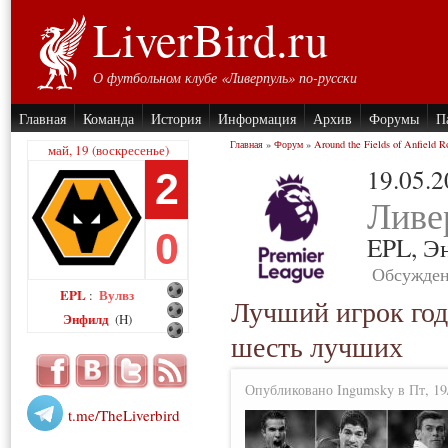
LiverBird.ru
О футбольном клубе «Ливерпуль» по-русски
Главная
Команда
История
Информация
Архив
Форумы
П
Главная
»
Форум
»
Around the Fields of Anfield R
май, 19 (воскресенье)
19.05.
2
Ливе
0
EPL,
Э
Обсужден
EPL
Вулвз
:
Лучший игрок год
Энфилд
(H)
шесть лучших
Опубликовано Ingumsky в Пт, 19/
t.me/TheLiverbird