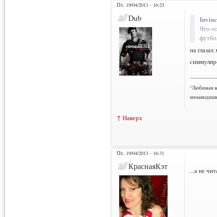
Пт, 19/04/2013 - 16:23
Dub
Invinc
Что-т
футбо
на глазах
симмулир
___________
"Любимая к
ненавидишь
↑ Наверх
Пт, 19/04/2013 - 16:31
КраснаяКэт
...а не ч