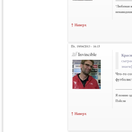
"Любимая к
ненавидишь
↑ Наверх
Пт, 19/04/2013 - 16:15
Invincible
Красн
сыгра
знаем
Что-то с
футболист
___________
Я помню зд
Пэйсли
↑ Наверх