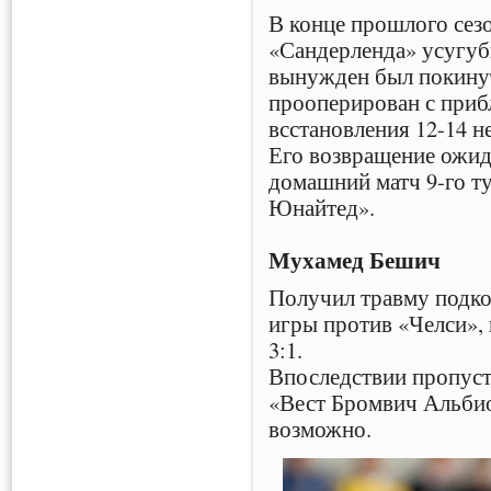
В конце прошлого сезо
«Сандерленда» усугуб
вынужден был покинут
прооперирован с приб
всстановления 12-14 н
Его возвращение ожида
домашний матч 9-го т
Юнайтед».
Мухамед Бешич
Получил травму подко
игры против «Челси»,
3:1.
Впоследствии пропуст
«Вест Бромвич Альбио
возможно.