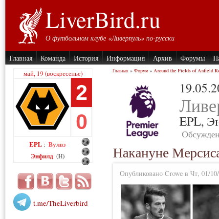
LiverBird.ru
О футбольном клубе «Ливерпуль» по-русски
Главная
Команда
История
Информация
Архив
Форумы
П
Главная
»
Форум
»
Around the Fields of Anfield R
май, 19 (воскресенье)
19.05.
2
Ливе
0
EPL,
Э
Обсужден
EPL
Вулвз
:
Накануне Мерсиса
Энфилд
(H)
Опубликовано Crowe в Чт, 01/10/
t.me/TheLiverbird