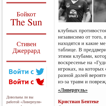
О том, когда появился
и зачем нужен
Бойкот
The Sun
Для тех, у кого всё ещё остались
клубных противостоя
вопросы
независимо от того,
Русский перевод
находятся и какие м
Стивен
таблице. В преддвер
Джеррард
этими клубами, кото
Моя история
воскресенье на «Гуд
игроках, на которых 
разной долей вероят
из-за травм и повре
«Ливерпуль»
Довольны ли вы
Кристиан Бентеке
работой «Ливерпуля»