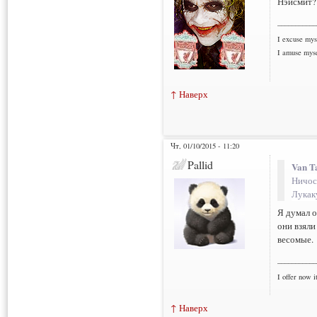
Нэйсмит?
___________
I excuse myse
I amuse myse
↑ Наверх
Чт, 01/10/2015 - 11:20
Pallid
Van T
Ничос
Лукак
Я думал о
они взяли
весомые.
___________
I offer now it
↑ Наверх