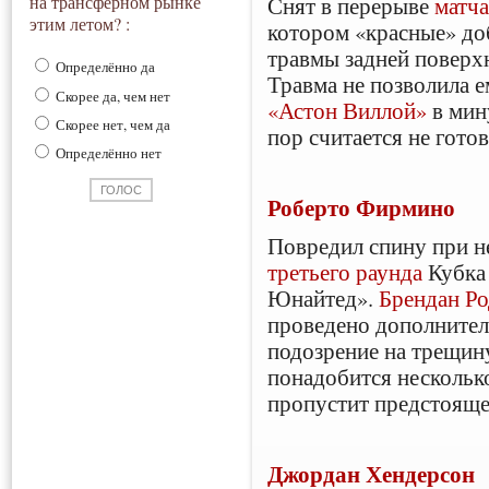
Снят в перерыве
матч
на трансферном рынке
этим летом? :
котором «красные» до
травмы задней поверх
Определённо да
Травма не позволила е
Скорее да, чем нет
«Астон Виллой»
в мин
Скорее нет, чем да
пор считается не гото
Определённо нет
Роберто Фирмино
Повредил спину при н
третьего раунда
Кубка
Юнайтед».
Брендан Р
проведено дополнитель
подозрение на трещину
понадобится несколько
пропустит предстояще
Джордан Хендерсон