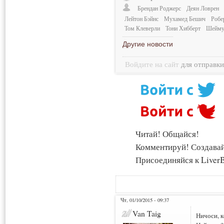
Брендан Роджерс
Деян Ловрен
Лейтон Бэйнс
Мухамед Бешич
Робе
Том Клеверли
Тони Хибберт
Шейму
Другие новости
Войдите на сайт
для отправк
Читай! Общайся!
Комментируй! Создава
Присоединяйся к LiverB
Чт, 01/10/2015 - 09:37
Van Taig
Ничоси, к