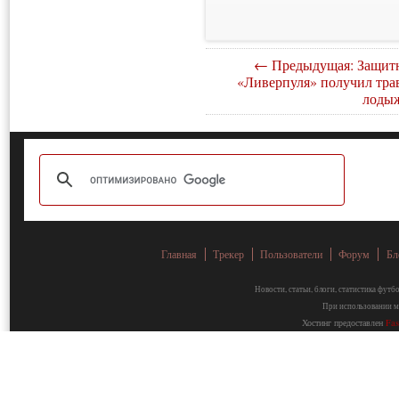
← Предыдущая: Защит
«Ливерпуля» получил тра
лоды
Главная
Трекер
Пользователи
Форум
Бл
Новости, статьи, блоги, статистика фут
При использовании ма
Хостинг предоставлен
Fa