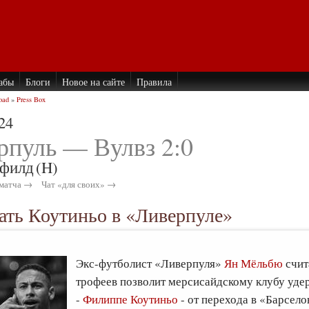
абы
Блоги
Новое на сайте
Правила
oad
»
Press Box
24
рпуль — Вулвз 2:0
филд
(H)
матча →
Чат «для своих» →
ать Коутиньо в «Ливерпуле»
Экс-футболист «Ливерпуля»
Ян Мёльбю
счит
трофеев позволит мерсисайдскому клубу уде
-
Филиппе Коутиньо
- от перехода в «Барсело