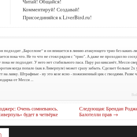
Читай! Общайся!
Комментируй! Создавай!
Присоединяйся к LiverBird.ru!
он подходит „Барселоне“ и он впишется в линию атакующего трио без каких-л
шется пока что. Не то что не стоял рядом с "трио". А даже не проходил по сосе
у пока не подходит. У него нет стабильного паса. Пару раз киксанёт, Месси свер
оротам когда попало (как в Ливерпуле) может сразу забыть. Сделает больше 2х 
ет на лавку. Штрафные - ну это козе ясно - пожизненный цик с гвоздями. Разве ч
подарка от Месси ...
Вой
оджерс: Очень сомневаюсь,
Следующая: Брендан Родж
Ливерпуль» будет в четвёрке
Балотелли прав →