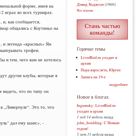
Дэвид Ходжсон
(1960)
менальной форме, имея на
Все игроки
12 играх во всех турнирах.
 и, как сообщается,
Стань частью
мар общались с Коутиньо на
команды!
», и легенда «красных» Ян
Горячие темы
выигрывать трофеи.
LiverBird.ru уходит в
ы и тем, чего вам не хотелось
архив
Пора взрослеть, Юрген
удут другие клубы, которые в
Запись на 19-е
подробнее
 видеть, что по типу он
Новое в блогах
Ingumsky
:
LiverBird.ru
в „Ливерпуле“. Это то, что
уходит в архив
1 год 14 недель
назад
уль“ дал ему шанс», -
john_houlding
:
C Новым
годом!
5 лет 31 неделя
назад