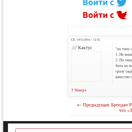
Сб, 19/11/2016 - 12:52
Кактус
"по типу 
1. Не впи
2. По тип
бить по в
сразу сяд
качестве 
↑ Наверх
← Предыдущая: Брендан Р
что «