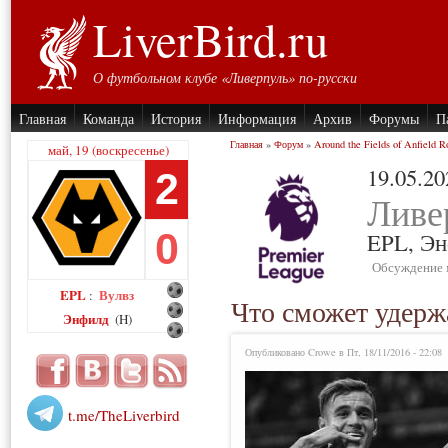
LiverBird.ru
О футбольном клубе «Ливерпуль» по-русски
Главная
Команда
История
Информация
Архив
Форумы
П
Главная
»
Форум
»
Around the Fields of Anfield R
май, 19 (воскресенье)
19.05.20
2
Ливе
0
EPL,
Эн
Обсуждение 
EPL
Вулвз
:
Что сможет удерж
Энфилд
(H)
Опубликовано Crowe в Пт, 18/11/2016 - 22:08
t.me/TheLiverbird