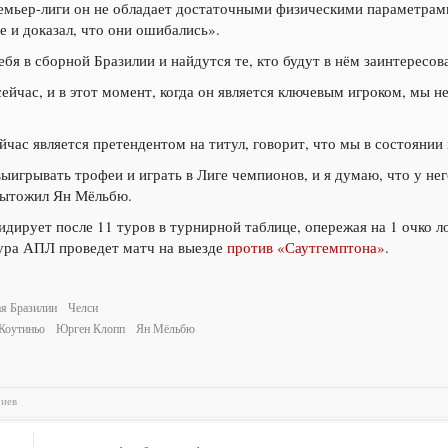
емьер-лиги он не обладает достаточными физическими параметрами
е и доказал, что они ошибались».
бя в сборной Бразилии и найдутся те, кто будут в нём заинтересов
ейчас, и в этот момент, когда он является ключевым игроком, мы н
ейчас является претендентом на титул, говорит, что мы в состояни
выигрывать трофеи и играть в Лиге чемпионов, и я думаю, что у не
дытожил Ян Мёльбю.
дирует после 11 туров в турнирной таблице, опережая на 1 очко л
тура АПЛ проведет матч на выезде
против «Саутгемптона»
.
я Бразилии
Челси
Коутиньо
Юрген Клопп
Ян Мёльбю
риев