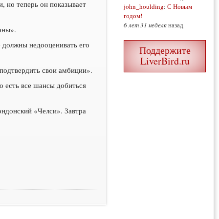
, но теперь он показывает
john_houlding
:
С Новым
годом!
6 лет 31 неделя
назад
аны».
е должны недооценивать его
Поддержите
LiverBird.ru
и подтвердить свои амбиции».
го есть все шансы добиться
ондонский «Челси». Завтра