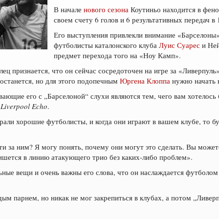
В начале
нового сезона
Коутиньо находится в фено
своем счету 6 голов и 6 результативных передач в 
Его выступления привлекли внимание «Барселоны»,
футболисты каталонского клуба
Луис Суарес
и Ней
предмет перехода того на «Ноу Камп».
лец признается, что он сейчас сосредоточен на игре за «Ливерпуль
останется, но для этого подопечным
Юргена Клоппа
нужно начать 
ающие его с „Барселоной“ слухи являются тем, чего вам хотелось б
ю
Liverpool Echo
.
грали хорошие футболисты, и когда они играют в вашем клубе, то б
и за ним? Я могу понять, почему они могут это сделать. Вы можете
ишется в линию атакующего трио без каких-либо проблем».
ьные вещи и очень важны его слова, что он наслаждается футболом 
м парнем, но никак не мог закрепиться в клубах, а потом „Ливерп