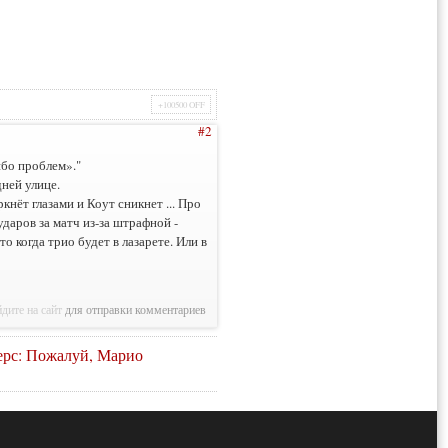
+100500 OFF
#2
ибо проблем»."
дней улице.
кнёт глазами и Коут сникнет ... Про
ударов за матч из-за штрафной -
то когда трио будет в лазарете. Или в
дите на сайт
для отправки комментариев
ерс: Пожалуй, Марио