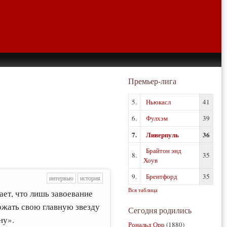
Премьер-лига
5.
Ньюкасл
41
6.
Фулхэм
39
7.
Ливерпуль
36
Брайтон энд
8.
35
Хоув
9.
Брентфорд
35
интервью
история
Вся таблица
ает, что лишь завоевание
ржать свою главную звезду
Сегодня родились
ну».
Рональд Орр
(1880)