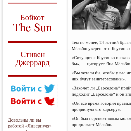
О том, когда появился
и зачем нужен
Бойкот
The Sun
Для тех, у кого всё ещё остались
вопросы
Тем не менее, 24-летний брази
Русский перевод
Мёльбю уверен, что Коутиньо 
Стивен
«Ситуация с Коутиньо и связыв
Джеррард
бы», — цитирует Яна Мёльб
Моя история
«Вы хотели бы, чтобы у вас и
них будут заинтересованы».
«Захочет ли „Барселона“ прийт
подходит „Барселоне“ и он вп
«Он всё время говорил правил
продвинуло его карьеру».
«Он был перспективным молоды
Довольны ли вы
продолжает Мёльбю.
работой «Ливерпуля»