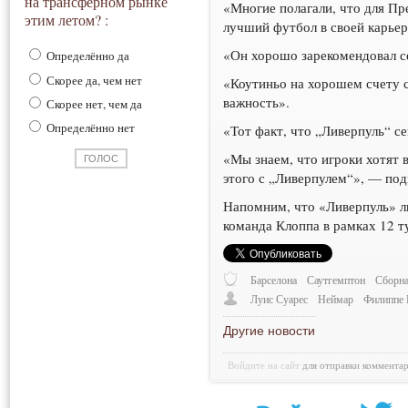
на трансферном рынке
«Многие полагали, что для Пр
этим летом? :
лучший футбол в своей карьер
«Он хорошо зарекомендовал се
Определённо да
Скорее да, чем нет
«Коутиньо на хорошем счету с
важность».
Скорее нет, чем да
Определённо нет
«Тот факт, что „Ливерпуль“ с
«Мы знаем, что игроки хотят 
этого с „Ливерпулем“», — по
Напомним, что «Ливерпуль» ли
команда Клоппа в рамках 12 
Барселона
Саутгемптон
Сборна
Луис Суарес
Неймар
Филиппе 
Другие новости
Войдите на сайт
для отправки коммента