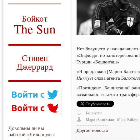
О том, когда появился
и зачем нужен
Бойкот
The Sun
Для тех, у кого всё ещё остались
вопросы
Нет будущего у нападающего и
Русский перевод
«Энфилд», но заинтересованны
Стивен
Турции «Бешкиташ».
Джеррард
«Я предложил [Марио Балотелл
Моя история
Hurriyet
слова агента Балотел
«Президент „Бешикташа“ раньш
возможности такого трансфер
Бешикташ
Марио Балотелли
Мино Райола
Довольны ли вы
Другие новости
работой «Ливерпуля»