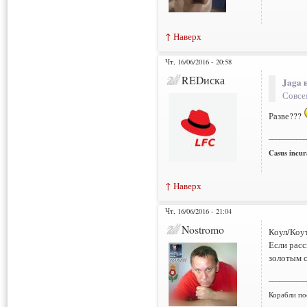
↑ Наверх
Чт, 16/06/2016 - 20:58
REDиска
Jaga 
Совсе
Разве???
___________
Casus incura
↑ Наверх
Чт, 16/06/2016 - 21:04
Nostromo
Коул/Коут
Если расс
золотым 
___________
Корабли по