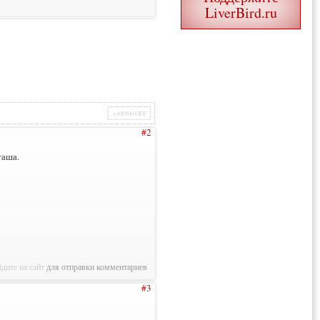
LiverBird.ru
+100500 OFF
#2
таша.
дите на сайт
для отправки комментариев
#3