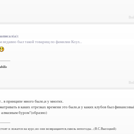
Вой
написал(а):
м недавно был такой товарищ по фамилии Коул...
_______
bilis
Вой
.. в принципе много было,и у многих.
матривать в каких отрезках времени это было,и у каких клубов был финансовый
с алмазным буром"(образно)
_______
стоят и ложатся на курс,но они возвращаются,сквозь непогоды...(В.С.Высоцкий)