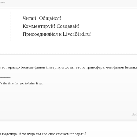
риев
Читай! Общайся!
Комментируй! Создавай!
Присоединяйся к LiverBird.ru!
что гораздо больше фанов Ливерпуля хотят этого трансфера, чем фанов Бешик
_______
's the time for you to bring it up.
Вой
я надежда. А то куда мы его еще сможем продать?