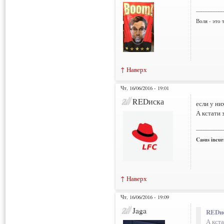
___________
Воля - это 
↑ Наверх
Чт, 16/06/2016 - 19:01
REDиска
если у ни
А кстати 
___________
Casus incura
↑ Наверх
Чт, 16/06/2016 - 19:09
Jaga
REDис
А кста