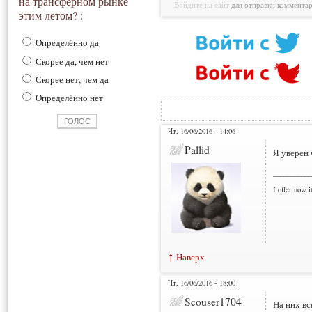
на трансферном рынке
Войдите на сайт
для отправки коммента
этим летом? :
Определённо да
Скорее да, чем нет
Скорее нет, чем да
Определённо нет
Чт, 16/06/2016 - 14:06
Pallid
Я уверен 
___________
I offer now it
↑ Наверх
Чт, 16/06/2016 - 18:00
Scouser1704
На них вс