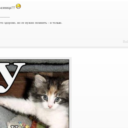
разница!!!
_______
то здорово, но ее нужно помнить – и только.
Вой