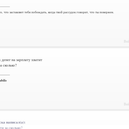
_______
то, что заставляет тебя побеждать, когда твой рассудок говорит, что ты повержен.
Вой
х денег на зарплату хватит
за сколько?
_______
bilis
Вой
ка написал(а):
ти за сколько?