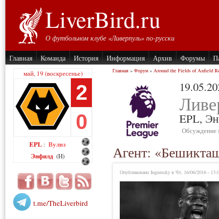
LiverBird.ru
О футбольном клубе «Ливерпуль» по-русски
Главная
Команда
История
Информация
Архив
Форумы
П
Главная
»
Форум
»
Around the Fields of Anfield R
май, 19 (воскресенье)
19.05.20
2
Ливе
0
EPL,
Эн
Обсуждение 
EPL
Вулвз
:
Агент: «Бешикташ
Энфилд
(H)
Опубликовано Ingumsky в Чт, 16/06/2016 - 13:
t.me/TheLiverbird