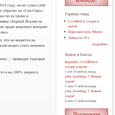
014 году, но не сумел себя
у обратно на «Сан-Сиро».
Горячие темы
ал из-за травм и
аявку сборной Италии на
LiverBird.ru уходит в
архив
ие право выкупить контракт
лись.
Пора взрослеть, Юрген
Запись на 19-е
, что не вернётся на
подробнее
телли может стать чемпион
Новое в блогах
ием», – приводит турецкая
Ingumsky
:
LiverBird.ru
уходит в архив
1 год 14 недель
назад
то я на 100% уверен в
john_houlding
:
C Новым
годом!
5 лет 31 неделя
назад
john_houlding
:
С Новым
годом!
6 лет 31 неделя
назад
Поддержите