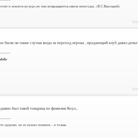
стоят и ложатся на курс,но они возвращаются,сквозь непогоды...(В.С.Высоцкий)
Вой
но были ли такие случаи когда за переход игрока , продающий клуб давал день
_______
bilis
Вой
давно был такой товарищ по фамилии Коул...
_______
то здорово, но ее нужно помнить – и только.