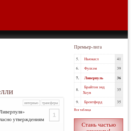
Премьер-лига
5.
Ньюкасл
41
6.
Фулхэм
39
7.
Ливерпуль
36
Брайтон энд
елли
8.
35
Хоув
9.
Брентфорд
35
интервью
трансферы
Вся таблица
«Ливерпуля»
1
гласно утверждениям
Стань частью
команды!