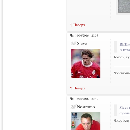
↑ Наверх
Чт, 16/06/2016 - 20:35
Steve
REDис
А кста
Боюсь, су
___________
Все сказан
↑ Наверх
Чт, 16/06/2016 - 20:40
Nostromo
Steve 
сумма
Лицо Клу
___________