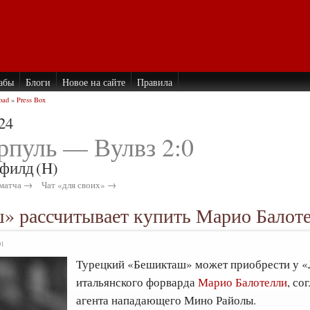
абы
Блоги
Новое на сайте
Правила
oad
»
Press Box
24
рпуль — Вулвз 2:0
филд
(H)
матча →
Чат «для своих» →
» рассчитывает купить Марио Балот
01
Турецкий «Бешикташ» может приобрести у 
итальянского форварда
Марио Балотелли
, со
агента нападающего Мино Райолы.