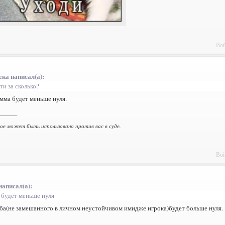
Вой
ка написал(а):
ти за сколько?
мма будет меньше нуля.
_______
ное может быть использовано против вас в суде.
Вой
написал(а):
 будет меньше нуля
ба(не замешанного в личном неустойчивом имидже игрока)будет больше нуля.
_______