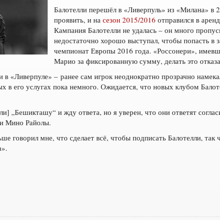
Балотелли перешёл в «Ливерпуль» из «Милана» в 2
проявить, и на
сезон 2015/2016
отправился в аренд
Кампания Балотелли не удалась – он много пропуск
недостаточно хорошо выступал, чтобы попасть в з
чемпионат Европы 2016 года. «Россонери», имевш
Марио за фиксированную сумму, делать это отказа
 в «Ливерпуле» – ранее сам игрок неоднократно прозрачно намекал
х в его услугах пока немного. Ожидается, что новых клубом Бало
и] „Бешикташу“ и жду ответа, но я уверен, что они ответят соглас
ли Мино Райолы.
е говорил мне, что сделает всё, чтобы подписать Балотелли, так ч
а».