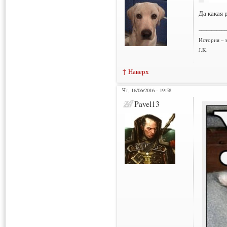
Да какая 
___________
История – э
J.K.
↑ Наверх
Чт, 16/06/2016 - 19:58
Pavel13