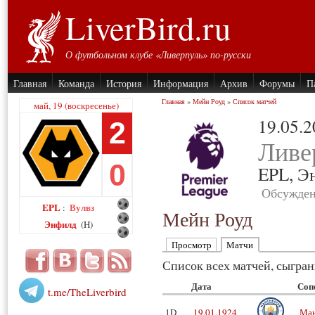
LiverBird.ru
О футбольном клубе «Ливерпуль» по-русски
Главная
Команда
История
Информация
Архив
Форумы
П
Главная
»
Мейн Роуд
»
Список матчей
май, 19 (воскресенье)
19.05.
2
Ливе
0
EPL,
Э
Обсужден
EPL
Вулвз
:
Мейн Роуд
Энфилд
(H)
Просмотр
Матчи
Список всех матчей, сыгра
Дата
Соп
t.me/TheLiverbird
1D
19.01.1924
Ман