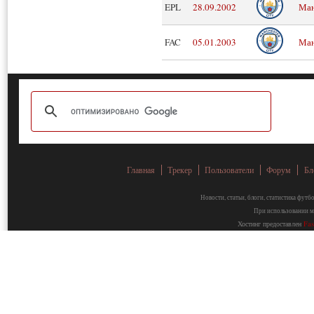
EPL
28.09.2002
Ман
FAC
05.01.2003
Ман
Главная
Трекер
Пользователи
Форум
Бл
Новости, статьи, блоги, статистика фут
При использовании ма
Хостинг предоставлен
Fa