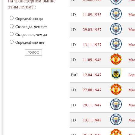
на трансферном рынке
этим летом? :
1D
11.09.1935
Ман
Определённо да
Скорее да, чем нет
1D
29.03.1937
Ман
Скорее нет, чем да
Определённо нет
1D
13.11.1937
Ман
1D
11.09.1946
Ман
FAC
12.04.1947
Бёр
1D
27.08.1947
Ман
1D
29.11.1947
Ман
1D
13.11.1948
Ман
1D
25.12.1948
Ман