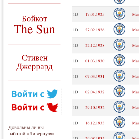
О том, когда появился
и зачем нужен
1D
17.01.1925
Ман
Бойкот
The Sun
1D
27.02.1926
Ман
Для тех, у кого всё ещё остались
вопросы
1D
22.12.1928
Ман
Русский перевод
Стивен
1D
01.03.1930
Ман
Джеррард
Моя история
1D
07.03.1931
Ман
1D
02.04.1932
Ман
1D
29.10.1932
Ман
1D
16.12.1933
Ман
Довольны ли вы
работой «Ливерпуля»
1D
29.08.1934
Ман