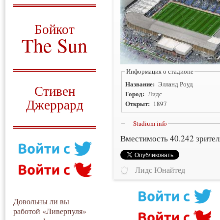
О том, когда появился
и зачем нужен
Бойкот
The Sun
Для тех, у кого всё ещё остались
вопросы
Информация о стадионе
Русский перевод
Название:
Элланд Роуд
Стивен
Город:
Лидс
Джеррард
Открыт:
1897
Моя история
Stadium info
Вместимость 40.242 зрител
Лидс Юнайтед
Довольны ли вы
работой «Ливерпуля»