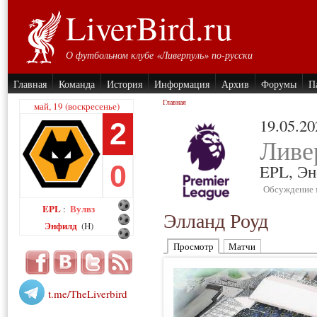
LiverBird.ru
О футбольном клубе «Ливерпуль» по-русски
Главная
Команда
История
Информация
Архив
Форумы
П
Главная
май, 19 (воскресенье)
19.05.20
2
Ливе
0
EPL,
Эн
Обсуждение 
EPL
Вулвз
:
Элланд Роуд
Энфилд
(H)
Просмотр
Матчи
t.me/TheLiverbird