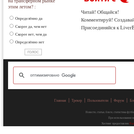
на трансферном рынке
этим летом? :
Читай! Общайся!
Определённо да
Комментируй! Создава
Скорее да, чем нет
Присоединяйся к LiverB
Скорее нет, чем да
Определённо нет
Главная
Трекер
Пользователи
Форум
Бл
Новости, статьи, блоги, статистика фут
При использовании ма
Хостинг предоставлен
Fa