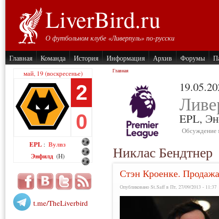
LiverBird.ru
О футбольном клубе «Ливерпуль» по-русски
Главная
Команда
История
Информация
Архив
Форумы
П
Главная
май, 19 (воскресенье)
19.05.20
2
Ливе
0
EPL,
Эн
Обсуждение 
EPL
Вулвз
:
Никлас Бендтнер
Энфилд
(H)
Стэн Кроенке. Продаж
Опубликовано St.Saff в Пт, 27/09/2013 - 11:37
t.me/TheLiverbird