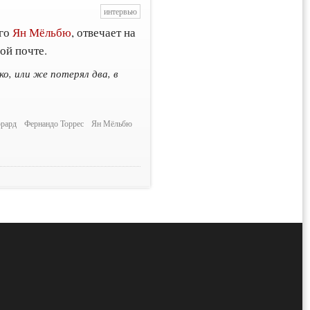
интервью
ого
Ян Мёльбю
, отвечает на
ой почте.
о, или же потерял два, в
ррард
Фернандо Торрес
Ян Мёльбю