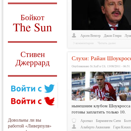
О том, когда появился
и зачем нужен
Бойкот
The Sun
Для тех, у кого всё ещё остались
Арсен Венгер
Джон Генри
Луи
вопросы
3 комментария
Читать далее
Русский перевод
Стивен
Слухи: Райан Шоукрос
Джеррард
Опубликовано St.Saff в Сб, 13/08/2011 - 06:51
Моя история
нынешним клубом Шоукросса «
готовы заплатить только 10.
Довольны ли вы
Арсенал
Бирмингем Сити
Болт
работой «Ливерпуля»
Альберто Аквилани
Гари Кэхил