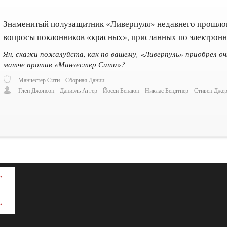
Знаменитый полузащитник «Ливерпуля» недавнего прошл
вопросы поклонников «красных», присланных по электронн
Ян, скажи пожалуйста, как по вашему, «Ливерпуль» приобрел очк
матче против «Манчестер Сити»?
Манчестер Сити
Сборная Дании
Глен Джонсон
Даниэль Аггер
Йосси Бенаюн
Никлас Бендтнер
Стивен Дже