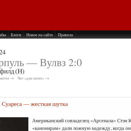
абы
Блоги
Новое на сайте
Правила
24
рпуль — Вулвз 2:0
филд
(H)
матча →
Чат «для своих» →
а Суареса — жесткая шутка
Американский совладелец «Арсенала» Стэн К
«канонирам» дали ложную надежду, когда он