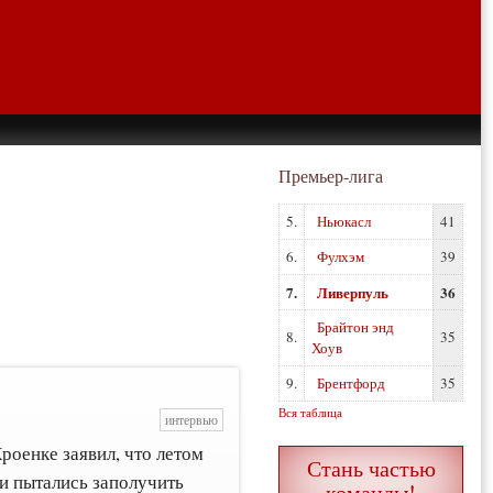
Премьер-лига
5.
Ньюкасл
41
6.
Фулхэм
39
7.
Ливерпуль
36
Брайтон энд
8.
35
Хоув
9.
Брентфорд
35
Вся таблица
интервью
роенке заявил, что летом
Стань частью
и пытались заполучить
команды!