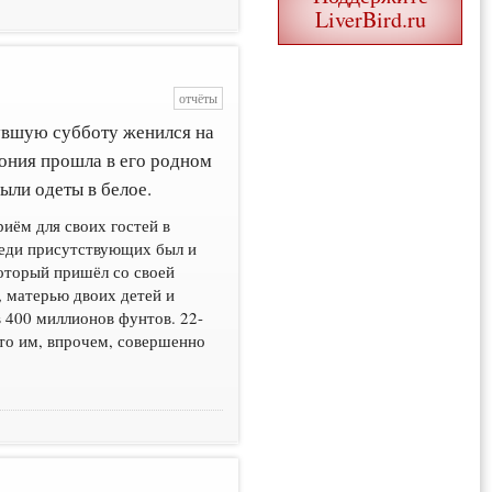
LiverBird.ru
отчёты
вшую субботу женился на
ония прошла в его родном
были одеты в белое.
иём для своих гостей в
реди присутствующих был и
который пришёл со своей
 матерью двоих детей и
в 400 миллионов фунтов. 22-
что им, впрочем, совершенно