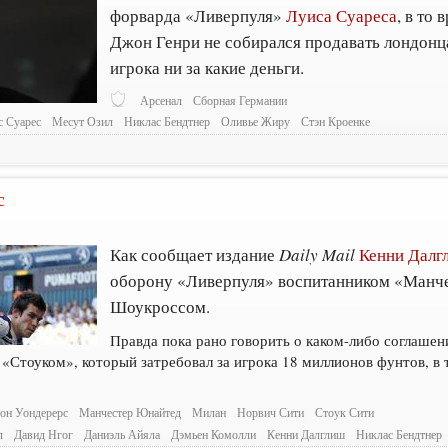
форварда «Ливерпуля»
Луиса Суареса
, в то
Джон Генри не собирался продавать лондонц
игрока ни за какие деньги.
Арсенал
Сборная Германии
с Суарес
Месут Озил
Никлас Бендтнер
Оливье Жиру
Стэн Кроенке
с
Как сообщает издание
Daily Mail
Кенни Далг
оборону «Ливерпуля» воспитанником «Манч
Шоукроссом.
Правда пока рано говорить о каком-либо соглаше
Стоуком», который затребовал за игрока 18 миллионов фунтов, в 
он Уондерерс
Манчестер Юнайтед
Милан
Норвич Сити
Стоук Сити
л
Давид Нгог
Даниэль Айяла
Дэмьен Комолли
Кенни Далглиш
Никлас Бендтнер