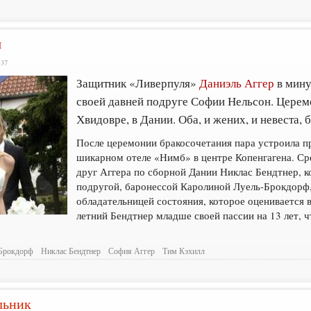
я
:37
Защитник «Ливерпуля»
Даниэль Аггер
в мину
своей давней подруге Софии Нельсон. Церем
Хвидовре, в Дании. Оба, и жених, и невеста, 
После церемонии бракосочетания пара устроила пр
шикарном отеле «Нимб» в центре Копенгагена. С
друг Аггера по сборной Дании Никлас Бендтнер, 
подругой, баронессой Каролиной Луель-Брокдорф,
обладательницей состояния, которое оценивается 
летний Бендтнер младше своей пассии на 13 лет, 
-Брокдорф
Никлас Бендтнер
София Аггер
Тим Кэхилл
льник