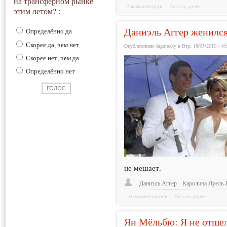
на трансферном рынке
2 комментария
Читать далее
этим летом? :
Даниэль Аггер женилс
Определённо да
Скорее да, чем нет
Опубликовано Ingumsky в Втр, 18/05/2010 - 10
Скорее нет, чем да
Определённо нет
не мешает.
Даниэль Аггер
Каролина Луель
10 комментариев
Читать далее
Ян Мёльбю: Я не отше