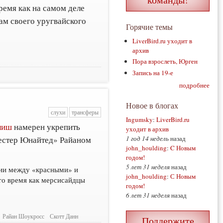
 время как на самом деле
ам своего уругвайского
Горячие темы
LiverBird.ru уходит в
архив
Пора взрослеть, Юрген
Запись на 19-е
подробнее
Новое в блогах
слухи
трансферы
Ingumsky
:
LiverBird.ru
лиш
намерен укрепить
уходит в архив
естер Юнайтед» Райаном
1 год 14 недель
назад
john_houlding
:
C Новым
годом!
5 лет 31 неделя
назад
нии между «красными» и
john_houlding
:
С Новым
то время как мерсисайдцы
годом!
6 лет 31 неделя
назад
Райан Шоукросс
Скотт Данн
Поддержите