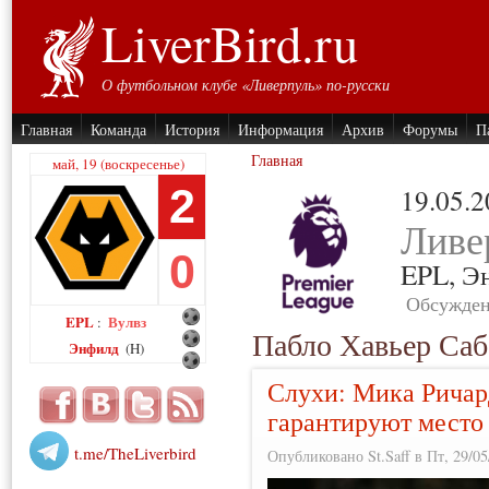
LiverBird.ru
О футбольном клубе «Ливерпуль» по-русски
Главная
Команда
История
Информация
Архив
Форумы
П
Главная
май, 19 (воскресенье)
2
19.05.
Ливе
0
EPL,
Э
Обсужден
EPL
Вулвз
:
Пабло Хавьер Саб
Энфилд
(H)
Слухи: Мика Ричард
гарантируют место
t.me/TheLiverbird
Опубликовано St.Saff в Пт, 29/05