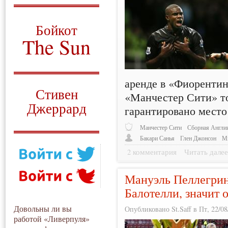
О том, когда появился
и зачем нужен
Бойкот
The Sun
Для тех, у кого всё ещё остались
вопросы
аренде в «Фиорентине
Русский перевод
Стивен
«Манчестер Сити» то
Джеррард
гарантировано место 
Моя история
Манчестер Сити
Сборная Англи
Бакари Санья
Глен Джонсон
М
2 комментария
Читать дале
Мануэль Пеллегрин
Балотелли, значит 
Довольны ли вы
Опубликовано St.Saff в Пт, 22/08
работой «Ливерпуля»