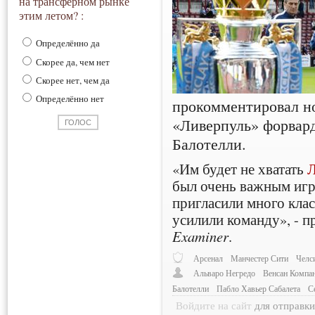
на трансферном рынке
этим летом? :
Определённо да
Скорее да, чем нет
Скорее нет, чем да
Определённо нет
прокомментировал но
«Ливерпуль» форвар
Балотелли.
«Им будет не хватать
Л
был очень важным игро
пригласили много кла
усилили команду», - 
Examiner
.
Арсенал
Манчестер Сити
Челс
Альваро Негредо
Венсан Компа
Балотелли
Пабло Хавьер Сабалета
С
Войдите на сайт
для отправк