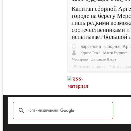
Капитан сборной Арге
городе на берегу Мерс
лишь редкими возможн
соотечественниками и 
испытывает большой 
Барселона
Сборная Ар
Карлос Тевес
Макси Родригес
Маскерано
Эмилиано Инсуа
39 комментариев
Читать дал