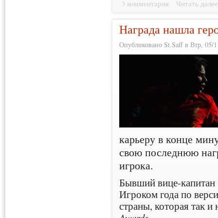
3 комментария
Читать дале
Награда нашла гер
Опубликовано St.Saff в Втр, 05/1
карьеру в конце мин
свою последнюю нагр
игрока.
Бывший вице-капитан
Игроком года по верси
страны, которая так и
Awards
.