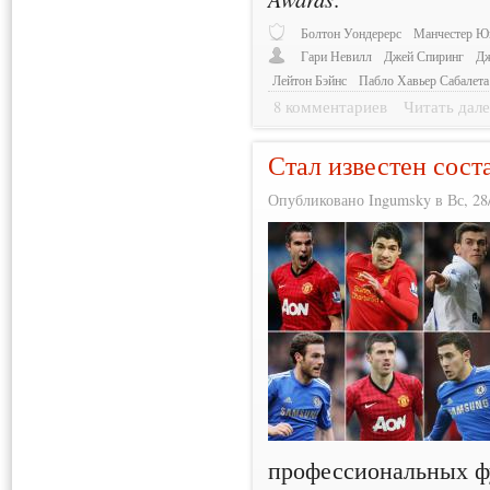
Болтон Уондерерс
Манчестер Ю
Гари Невилл
Джей Спиринг
Дж
Лейтон Бэйнс
Пабло Хавьер Сабалета
8 комментариев
Читать дале
Стал известен сост
Опубликовано Ingumsky в Вс, 28/
профессиональных фу