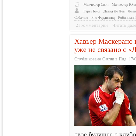
Манчестер Сити
Манчестер Юна
Гарет Бэйл
Давид Де Хеа
Лейт
Сабалета
Рио Фердинанд
Робин ван 
21 комментарий
Читать дал
Хавьер Маскерано н
уже не связано с «
Опубликовано Catrun в Пнд, 17/0
свое будущее с клуб