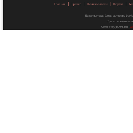
Главная
Трекер
Пользователи
Форум
Бл
Новости, статьи, блоги, статистика фут
При использовании ма
Хостинг предоставлен
Fa