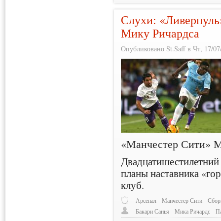
Слухи: «Ливерпуль»
Мику Ричардса
Опубликовано St.Saff в Чт, 17/07
«Манчестер Сити» М
Двадцатишестилетний 
планы наставника «го
клуб.
Арсенал
Манчестер Сити
Сбор
Бакари Санья
Мика Ричардс
П