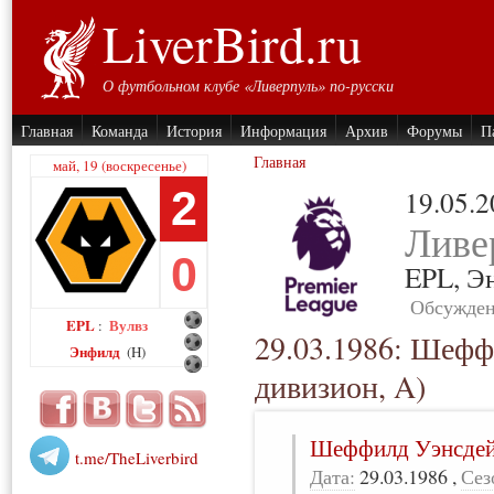
LiverBird.ru
О футбольном клубе «Ливерпуль» по-русски
Главная
Команда
История
Информация
Архив
Форумы
П
Главная
май, 19 (воскресенье)
2
19.05.
Ливе
0
EPL,
Э
Обсужден
EPL
Вулвз
:
29.03.1986: Шеф
Энфилд
(H)
дивизион, A)
Шеффилд Уэнсде
t.me/TheLiverbird
Дата:
29.03.1986
,
Сез