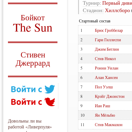
Турнир:
Первый див
О том, когда появился
Стадион:
Хиллсборо
и зачем нужен
Бойкот
Стартовый состав
The Sun
1
Брюс Гроббелар
Для тех, у кого всё ещё остались
вопросы
2
Гари Гиллеспи
Русский перевод
3
Джим Беглин
Стивен
4
Стив Никол
Джеррард
5
Ронни Уилан
Моя история
6
Алан Хансен
7
Пол Уэлш
8
Крэйг Джонстон
9
Иан Раш
10
Ян Мёльбю
Довольны ли вы
11
Стив Макмахон
работой «Ливерпуля»