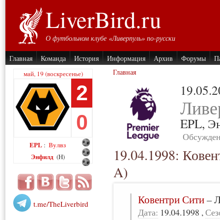
LiverBird.ru
О футбольном клубе «Ливерпуль» по-русски
Главная
Команда
История
Информация
Архив
Форумы
П
Главная
май, 19 (воскресенье)
2
19.05.
Ливе
0
EPL,
Э
Обсужден
EPL
Вулвз
:
19.04.1998: Ковен
Энфилд
(H)
A)
Ковентри Сити
–
Л
t.me/TheLiverbird
Дата:
19.04.1998
,
Сез