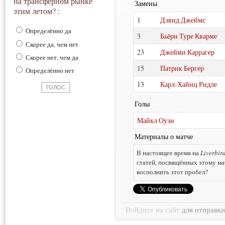
на трансферном рынке
Замены
этим летом? :
1
Дэвид Джеймс
Определённо да
3
Бьёрн Туре Кварме
Скорее да, чем нет
23
Джейми Каррагер
Скорее нет, чем да
15
Патрик Бергер
Определённо нет
13
Карл-Хайнц Ридле
Голы
Майкл Оуэн
Материалы о матче
В настоящее время на
Liverbir
статей, посвящённых этому ма
восполнить этот пробел?
Войдите на сайт
для отправк