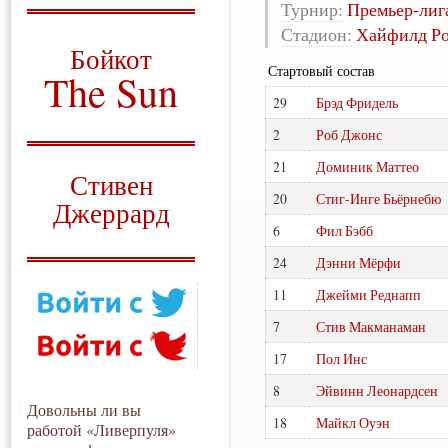
Турнир:
Премьер-лиг
О том, когда появился
Стадион:
Хайфилд Ро
и зачем нужен
Бойкот
Стартовый состав
The Sun
29
Брэд Фридель
Для тех, у кого всё ещё остались
вопросы
2
Роб Джонс
Русский перевод
21
Доминик Маттео
Стивен
20
Стиг-Инге Бьёрнебю
Джеррард
6
Фил Бэбб
Моя история
24
Дэнни Мёрфи
11
Джейми Реднапп
7
Стив Макманаман
17
Пол Инс
8
Эйвинн Леонардсен
Довольны ли вы
18
Майкл Оуэн
работой «Ливерпуля»