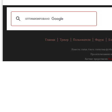
Главная
Трекер
Пользователи
Форум
Бл
Новости, статьи, блоги, статистика фут
При использовании ма
Хостинг предоставлен
Fa