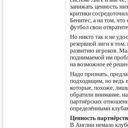
занижать ценность ни
критики сосредоточила
Бенитес, а на том, что
футбол свои отвратит
Но никто так и не удо
резервной лиги в том,
развитию игроков. Ма
поднимаемой им пробл
на возможное её решен
Надо признать, предл
подходящим, но ведь е
которые, похоже, лиш
обратили внимание, н
партнёрских отношени
определёнными клуба
Ценность партнёрст
В Англии немало клуб