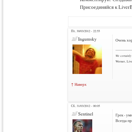
Присоединяйся к LiverB
Пт, 30/03/2012 - 22:55
Ingumsky
Очень хо
___________
We certainly
Werner, Live
↑ Наверх
Сб, 31/03/2012 - 00:05
Sentinel
Грек - ум
Всегда пр