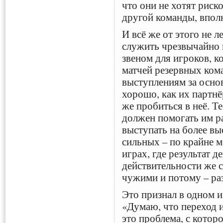
что они не хотят риско
другой команды, впол
И всё же от этого не 
служить чрезвычайно
звеном для игроков, к
матчей резервных кома
выступлениям за основ
хорошо, как их партн
же пробиться в неё. Т
должен помогать им р
выступать на более вы
сильных – по крайне м
играх, где результат д
действительности же 
чужими и потому – ра
Это признал в одном 
«Думаю, что переход и
это проблема, с котор