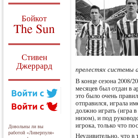
О том, когда появился
и зачем нужен
Бойкот
The Sun
Для тех, у кого всё ещё остались
вопросы
Русский перевод
Стивен
Джеррард
прелестях системы 
Моя история
В конце сезона 2008/2
месяцев был отдан в 
это было очень правил
отправился, играла им
должно играть (игра в
низом), и под руковод
игрока, только что по
Довольны ли вы
работой «Ливерпуля»
Неудивительно, что в