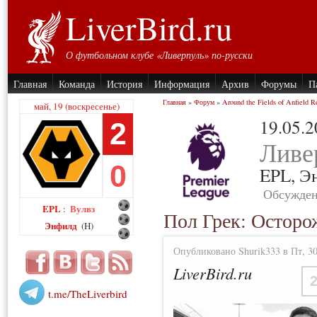
LiverBird.ru
О футбольном клубе «Ливерпуль» по-русски
Главная
Команда
История
Информация
Архив
Форумы
П
Главная
»
Форум
»
Around the Fields of Anfield R
май, 19 (воскресенье)
19.05.
2
Ливе
0
EPL,
Э
Обсужден
EPL
Вулвз
:
Пол Грек: Осторо
Энфилд
(H)
Опубликовано Shurik333 в Пт, 30
LiverBird.ru
t.me/TheLiverbird