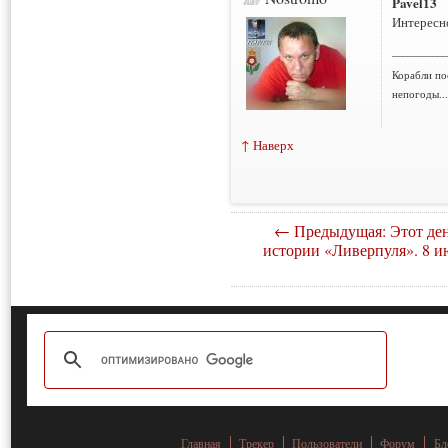
Pavel13
Интересно
___________
Корабли по
непогоды..
↑ Наверх
← Предыдущая: Этот ден
истории «Ливерпуля». 8 и
Главная
Трекер
Пользователи
Форум
Бл