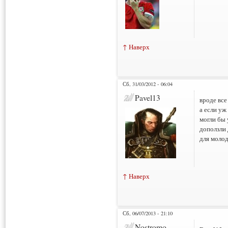
↑ Наверх
Сб, 31/03/2012 - 06:04
Pavel13
вроде все
а если уж
могли бы 
доползли 
для моло
↑ Наверх
Сб, 06/07/2013 - 21:10
Nostromo