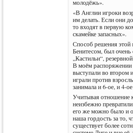
молодёжь».
«В Англии игроки возра
им делать. Если они д
то входят в первую ко
скамейке запасных».
Способ решения этой
Бенитесом, был очень
„Кастильи“, резервно
В моём распоряжении 
выступали во втором 
играли против взросл
занимала и 6-ое, и 4-ое
Учитывая отношение к
неизбежно превратили 
его же можно было и о
наша гордость за то, 
существует более сот
системе Лиге и вне её