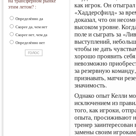
на трансферном рынке
как игрок. Он отыграл
этим летом? :
«Хаддерсфилд» за врем
доказал, что он несом
Определённо да
высоком уровне. Когд
Скорее да, чем нет
поле и сыграть за «Ли
Скорее нет, чем да
выступлений, небольш
Определённо нет
чтобы не дать чувства
хорошо проявить себя
невозможно приобрест
за резервную команду,
признавать, матчи рез
значимость.
Однако опыт Келли мо
исключением из прави
того, как игроки, отп
опыта, просиживают н
тренер заинтересован 
замены своим игрокам 