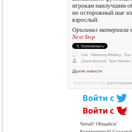
игрокам наилучшим об
но осторожный шаг из
взрослый.
Оригинал материала в
Next Step
Генк
Манчестер Юнайтед
Реал
Дэмьен Комолли
Крис Мавинга
Другие новости
Войдите на сайт
для отправк
Читай! Общайся!
Комментируй! Создава