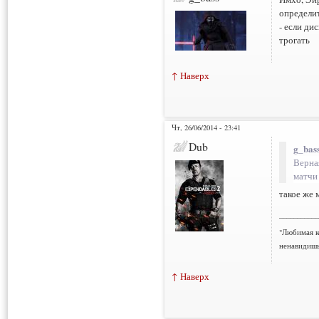
определит
- если ди
трогать
↑ Наверх
Чт, 26/06/2014 - 23:41
Dub
g_bass
Верная
матчи
такое же 
___________
"Любимая к
ненавидишь
↑ Наверх