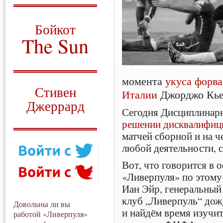
О том, когда появился
и зачем нужен
Бойкот
The Sun
Для тех, у кого всё ещё остались
вопросы
момента
укуса форв
Русский перевод
Стивен
Италии
Джорджо Кье
Джеррард
Сегодня Дисциплинар
Моя история
решении дисквалифиц
матчей сборной и на ч
любой деятельности, 
Вот, что говорится в
«Ливерпуля» по этому
Иан Эйр, генеральный
клуб „Ливерпуль“ дож
Довольны ли вы
и найдём время изучи
работой «Ливерпуля»