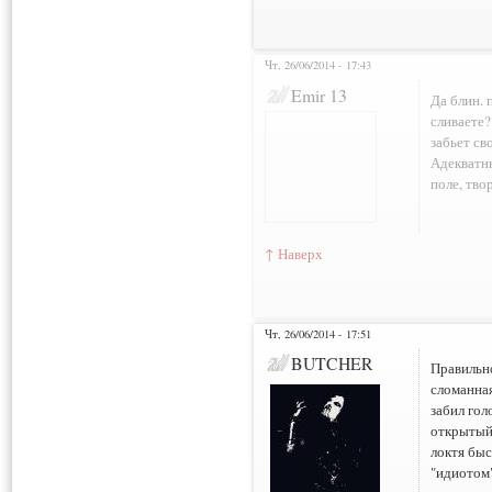
Чт, 26/06/2014 - 17:43
Нарушения: 4
Emir 13
Да блин. 
сливаете?
забьет св
Адекватны
поле, тво
↑ Наверх
Чт, 26/06/2014 - 17:51
BUTCHER
Правильно
сломанная
забил гол
открытый
локтя быс
"идиотом"