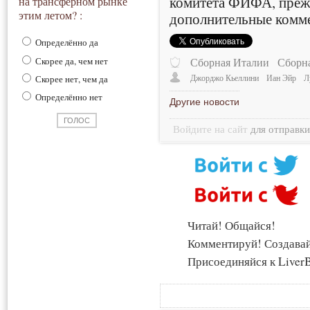
комитета ФИФА, прежд
на трансферном рынке
этим летом? :
дополнительные комм
Определённо да
Скорее да, чем нет
Сборная Италии
Сборна
Скорее нет, чем да
Джорджо Кьеллини
Иан Эйр
Л
Определённо нет
Другие новости
Войдите на сайт
для отправк
Читай! Общайся!
Комментируй! Создава
Присоединяйся к LiverB