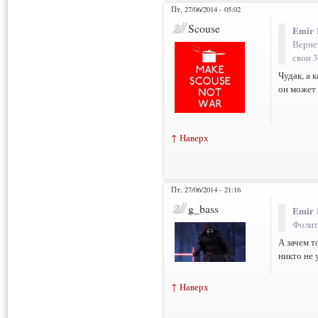
Пт, 27/06/2014 - 05:02
Scouse
Emir 
Верне
свои 3
Чудак, а 
он может 
↑ Наверх
Пт, 27/06/2014 - 21:16
g_bass
Emir 
Фолит
А зачем т
никто не 
↑ Наверх