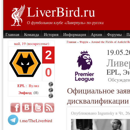
LiverBird.ru
О футбольном клубе «Ливерпуль» по-русски
Главная
Команда
История
Информация
Архив
Форумы
П
Главная
»
Форум
»
Around the Fields of Anfield R
май, 19 (воскресенье)
19.05.
2
Ливе
0
EPL,
Э
Обсужден
EPL
Вулвз
:
Официальное заяв
Энфилд
(H)
дисквалификации 
Опубликовано Ingumsky в Чт, 26/
t.me/TheLiverbird