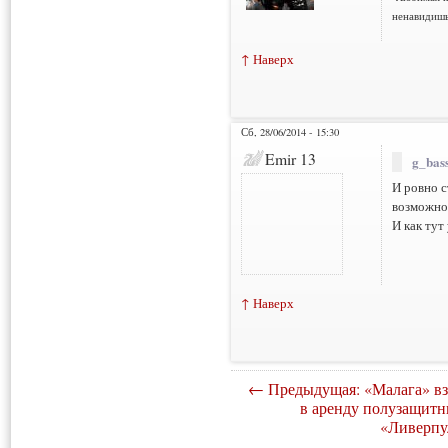
ненавидишь
↑ Наверх
Сб, 28/06/2014 - 15:30
Emir 13
g_bass
И ровно с
возможно
И как тут
↑ Наверх
← Предыдущая: «Малага» вз
в аренду полузащитн
«Ливерпу