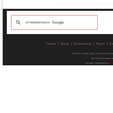
Главная
Трекер
Пользователи
Форум
Бл
Новости, статьи, блоги, статистика фут
При использовании ма
Хостинг предоставлен
Fa