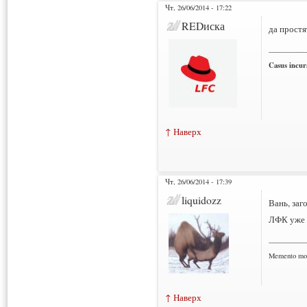
Чт, 26/06/2014 - 17:22
REDиска
да простя
___________
Casus incura
↑ Наверх
Чт, 26/06/2014 - 17:39
liquidozz
Вань, заг
ЛФК уже 
___________
Memento mo
↑ Наверх