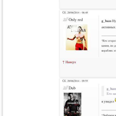
Сб, 28/06/2014 - 06:48
Only red
g_bass
Ну
активных 
___________
"Кто сгорел
камня, но д
кораблях; к
↑ Наверх
Сб, 28/06/2014 - 09:55
Dub
g_bass
Его з
я увидел
___________
"Любимая к