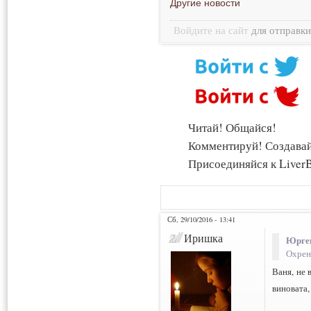
Другие новости
Войдите на сайт
для отправк
Читай! Общайся!
Комментируй! Создава
Присоединяйся к LiverB
Сб, 29/10/2016 - 13:41
Иришка
Юрген
Охрен
Ваня, не 
виновата,
___________