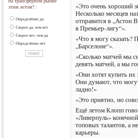
на трансферном рынке
«Это очень хороший з
этим летом? :
Несколько месяцев наз
Определённо да
отправится в „Астон В
в Премьер-лигу“».
Скорее да, чем нет
Скорее нет, чем да
«Что я могу сказать? 
Определённо нет
„Барселоне“».
«Сколько матчей мы с
девять матчей, а мы г
«Они хотят купить их
Они думают, что могу
ладно!»
«Это приятно, но совс
Ещё летом Клопп гово
«Ливерпуль» конечной
топовых талантов, а н
карьеры.