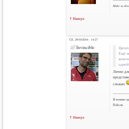
Make us dre
↑ Наверх
Сб, 29/10/2016 - 14:27
Invincible
Цитат
Ещё л
конечн
одной 
Лично для
представи
сложно
___________
Я помню зд
Пэйсли
↑ Наверх