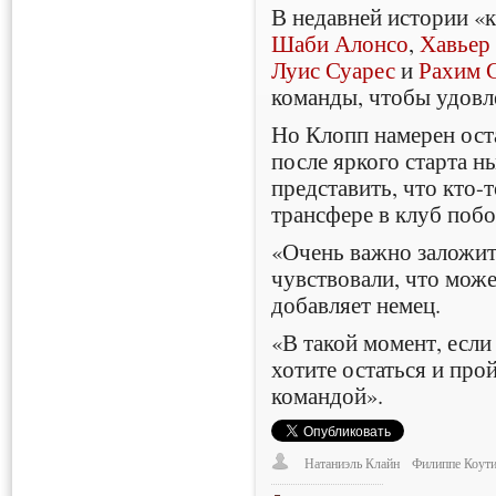
В недавней истории «к
Шаби Алонсо
,
Хавьер
Луис Суарес
и
Рахим 
команды, чтобы удовл
Но Клопп намерен ост
после яркого старта н
представить, что кто-т
трансфере в клуб поб
«Очень важно заложит
чувствовали, что мож
добавляет немец.
«В такой момент, если
хотите остаться и прой
командой».
Натаниэль Клайн
Филиппе Коут