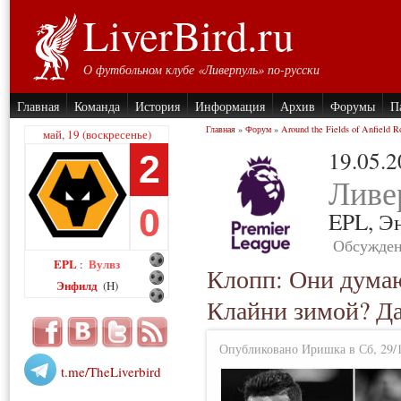
LiverBird.ru
О футбольном клубе «Ливерпуль» по-русски
Главная
Команда
История
Информация
Архив
Форумы
П
Главная
»
Форум
»
Around the Fields of Anfield R
май, 19 (воскресенье)
19.05.
2
Ливе
0
EPL,
Э
Обсужден
EPL
Вулвз
:
Клопп: Они думаю
Энфилд
(H)
Клайни зимой? Да
Опубликовано Иришка в Сб, 29/1
t.me/TheLiverbird