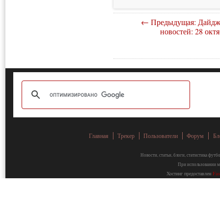
← Предыдущая: Дайдж
новостей: 28 окт
Главная
Трекер
Пользователи
Форум
Бл
Новости, статьи, блоги, статистика фут
При использовании ма
Хостинг предоставлен
Fa