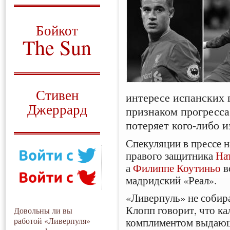
О том, когда появился
и зачем нужен
Бойкот
The Sun
Для тех, у кого всё ещё остались
вопросы
Русский перевод
Стивен
интересе испанских 
Джеррард
признаком прогресса 
потеряет кого-либо и
Моя история
Спекуляции в прессе н
правого защитника
На
а
Филиппе Коутиньо
в
мадридский «Реал».
«Ливерпуль» не собира
Клопп говорит, что ка
Довольны ли вы
комплиментом выдающ
работой «Ливерпуля»