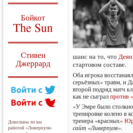
О том, когда появился
и зачем нужен
Бойкот
The Sun
Для тех, у кого всё ещё остались
вопросы
Русский перевод
Стивен
шанс на то, что
Деян
Джеррард
стартовом составе.
Моя история
Оба игрока восстанавл
серьёзных» травм, и Д
второй подряд матч кл
как не сыграл
против 
«У Эмре было столкно
тренировке колено в к
тренера «красных»
Юр
Довольны ли вы
сайт «Ливерпуля»
.
работой «Ливерпуля»