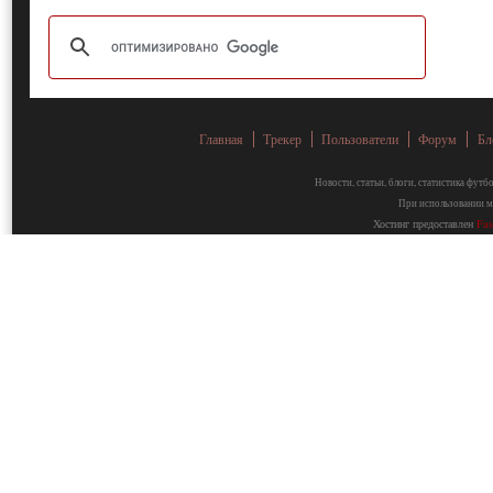
Главная
Трекер
Пользователи
Форум
Бл
Новости, статьи, блоги, статистика фут
При использовании ма
Хостинг предоставлен
Fa