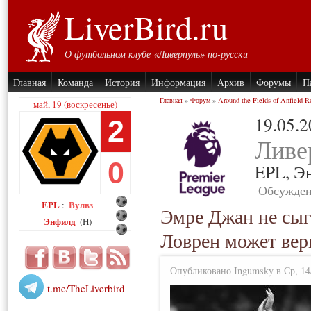
LiverBird.ru
О футбольном клубе «Ливерпуль» по-русски
Главная
Команда
История
Информация
Архив
Форумы
П
Главная
»
Форум
»
Around the Fields of Anfield R
май, 19 (воскресенье)
19.05.
2
Ливе
0
EPL,
Э
Обсужден
EPL
Вулвз
:
Эмре Джан не сыг
Энфилд
(H)
Ловрен может верн
Опубликовано Ingumsky в Ср, 14/
t.me/TheLiverbird