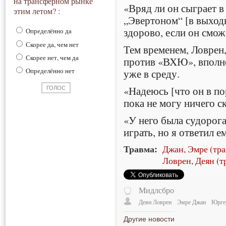
на трансферном рынке
«Вряд ли он сыграет в 
этим летом? :
„Эвертоном“ [в выходн
здорово, если он смож
Определённо да
Скорее да, чем нет
Тем временем, Ловрен
Скорее нет, чем да
против «ВХЮ», вполне
Определённо нет
уже в среду.
«Надеюсь [что он в пор
пока не могу ничего ск
«У него была судорога.
играть, но я ответил е
Травма:
Джан, Эмре (тра
Ловрен, Деян (т
Мидлсбро
Деян Ловрен
Эмре Джан
Юрге
Другие новости