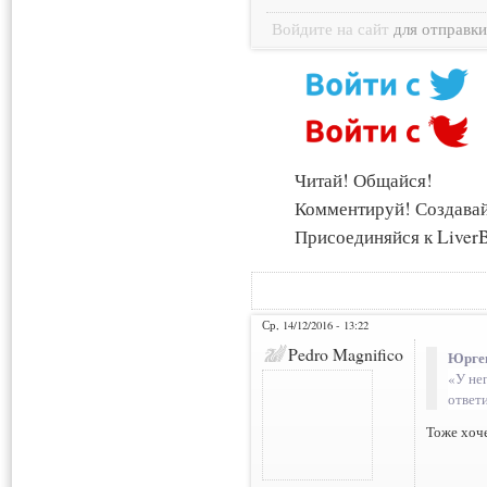
Войдите на сайт
для отправк
Читай! Общайся!
Комментируй! Создава
Присоединяйся к LiverB
Ср, 14/12/2016 - 13:22
Pedro Magnifico
Юрген
«У нег
ответи
Тоже хоч