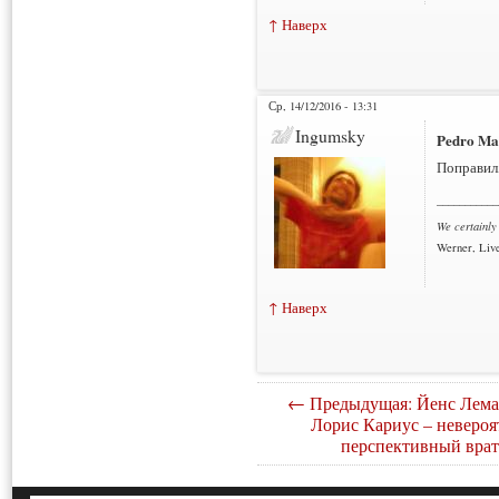
↑ Наверх
Ср, 14/12/2016 - 13:31
Ingumsky
Pedro Ma
Поправил
___________
We certainly
Werner, Live
↑ Наверх
← Предыдущая: Йенс Лема
Лорис Кариус – невероя
перспективный врат