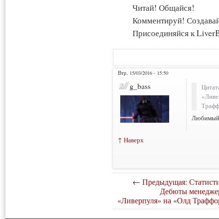
Читай! Общайся!
Комментируй! Создава
Присоединяйся к LiverB
Втр, 15/03/2016 - 15:50
g_bass
Цитат
«Ливе
Трафф
Любимый 
↑ Наверх
← Предыдущая: Статисти
Дебюты менедже
«Ливерпуля» на «Олд Траффо