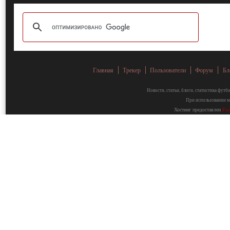
Главная
Трекер
Пользователи
Форум
Бл
Новости, статьи, блоги, статистика фут
При использовании ма
Хостинг предоставлен
Fa