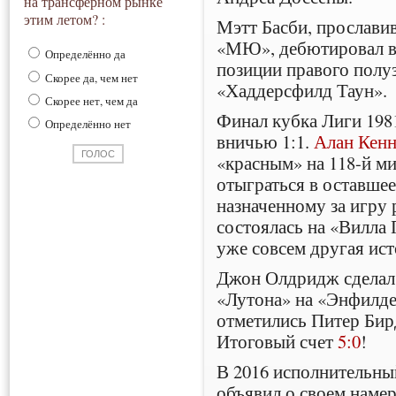
на трансферном рынке
этим летом? :
Мэтт Басби, прослави
«МЮ», дебютировал в 
Определённо да
позиции правого полу
Скорее да, чем нет
«Хаддерсфилд Таун».
Скорее нет, чем да
Финал кубка Лиги 198
Определённо нет
вничью 1:1.
Алан Кен
«красным» на 118-й ми
отыграться в оставшее
назначенному за игру 
состоялась на «Вилла 
уже совсем другая ист
Джон Олдридж сделал 
«Лутона» на «Энфилде»
отметились Питер Бир
Итоговый счет
5:0
!
В 2016 исполнительны
объявил о своем намер