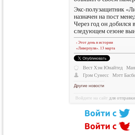
Экс-полузащитник «Л
назначен на пост мене
Через год он добился 
следующем сезоне выи
‹ Этот день в истории
«Ливерпуля». 13 марта
Вест Хэм Юнайтед
Ман
Грэм Сунесс
Мэтт Басб
Другие новости
Войдите на сайт
для отправк