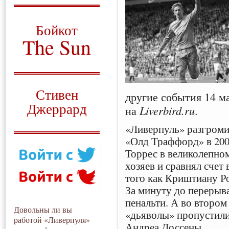
О том, когда появился
и зачем нужен
Бойкот
The Sun
Для тех, у кого всё ещё остались
вопросы
Русский перевод
Стивен
другие события 14 м
Джеррард
на
Liverbird.ru
.
Моя история
«Ливерпуль» разгром
«Олд Траффорд» в 200
Торрес в великолепно
хозяев и сравнял счет 
того как Криштиану Ро
За минуту до перерыв
пенальти. А во втором
Довольны ли вы
«дьяволы» пропустили
работой «Ливерпуля»
Андреа Доссены.