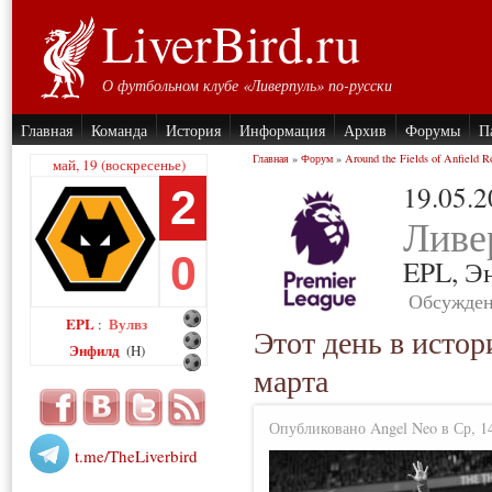
LiverBird.ru
О футбольном клубе «Ливерпуль» по-русски
Главная
Команда
История
Информация
Архив
Форумы
П
Главная
»
Форум
»
Around the Fields of Anfield R
май, 19 (воскресенье)
19.05.
2
Ливе
0
EPL,
Э
Обсужден
EPL
Вулвз
:
Этот день в истор
Энфилд
(H)
марта
Опубликовано Angel Neo в Ср, 14
t.me/TheLiverbird