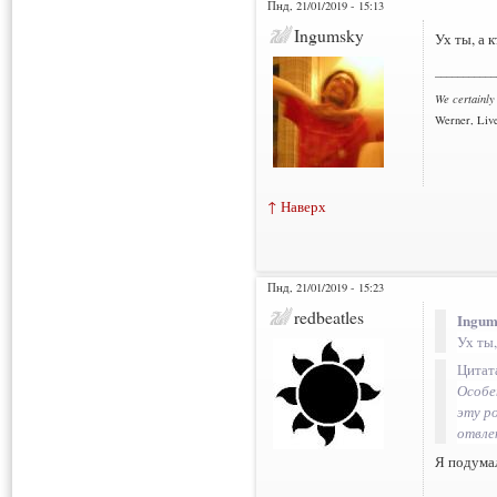
Пнд, 21/01/2019 - 15:13
Ingumsky
Ух ты, а 
___________
We certainly
Werner, Live
↑ Наверх
Пнд, 21/01/2019 - 15:23
redbeatles
Ingum
Ух ты,
Цитат
Особе
эту р
отвле
Я подумал
___________