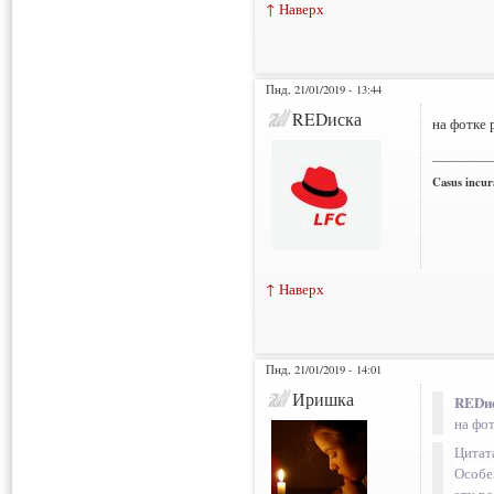
↑ Наверх
Пнд, 21/01/2019 - 13:44
REDиска
на фотке 
___________
Casus incura
↑ Наверх
Пнд, 21/01/2019 - 14:01
Иришка
REDис
на фо
Цитат
Особе
эту ро