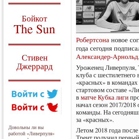
О том, когда появился
и зачем нужен
Бойкот
The Sun
Для тех, у кого всё ещё остались
Робертсона
новое сог
вопросы
года сегодня подпис
Русский перевод
Александер-Арнольд
Стивен
Джеррард
Уроженец Ливерпуля, 
клуба с шестилетнего 
Моя история
«красных» в командах
стартовом составе «Ли
в
матче Кубка лиги
про
начал сезон 2017/201
команды. На сегодняшн
за «красных».
Довольны ли вы
Летом 2018 года посл
работой «Ливерпуля»
Трент получил первый