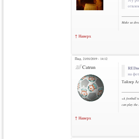
отвлек
___________
Make us dre
↑ Наверх
Пнд, 21/01/2019 - 14:12
Catrun
REDис
на фо
Тайлер А
___________
«
A football t
can play the
↑ Наверх