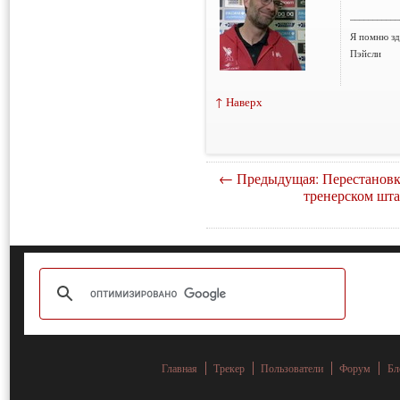
___________
Я помню зд
Пэйсли
↑ Наверх
← Предыдущая: Перестановк
тренерском шта
Главная
Трекер
Пользователи
Форум
Бл