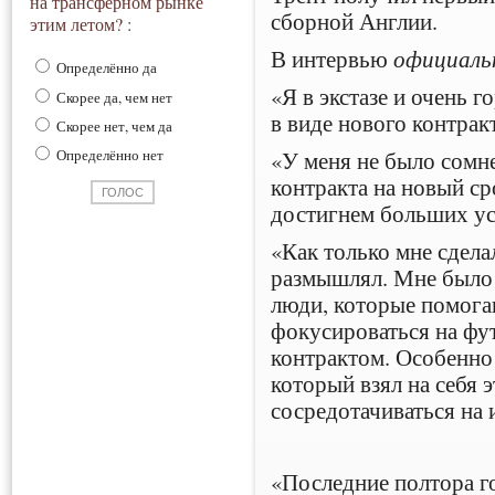
на трансферном рынке
сборной Англии.
этим летом? :
В интервью
официаль
Определённо да
«Я в экстазе и очень 
Скорее да, чем нет
в виде нового контракт
Скорее нет, чем да
«У меня не было сомн
Определённо нет
контракта на новый ср
достигнем больших ус
«Как только мне сдела
размышлял. Мне было л
люди, которые помога
фокусироваться на фут
контрактом. Особенно
который взял на себя 
сосредотачиваться на и
«Последние полтора г