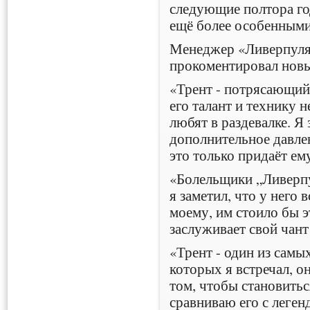
следующие полтора год
ещё более особенными
Менеджер «Ливерпул
прокоментировал новы
«Трент - потрясающий
его талант и технику 
любят в раздевалке. Я
дополнительное давлен
это только придаёт ему
«Болельщики „Ливерпул
я заметил, что у него 
моему, им стоило бы э
заслуживает свой чант
«Трент - один из сам
которых я встречал, о
том, чтобы становитьс
сравниваю его с леге