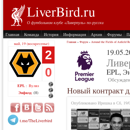
LiverBird.ru
О футбольном клубе «Ливерпуль» по-русски
Главная
Команда
История
Информация
Архив
Форумы
П
Главная
»
Форум
»
Around the Fields of Anfield R
май, 19 (воскресенье)
19.05.
2
Ливе
0
EPL,
Э
Обсужден
EPL
Вулвз
:
Новый контракт д
Энфилд
(H)
Опубликовано Иришка в Сб, 19/0
t.me/TheLiverbird