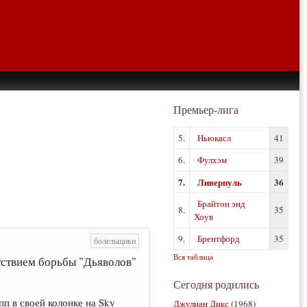
Премьер-лига
5.
Ньюкасл
41
6.
Фулхэм
39
7.
Ливерпуль
36
Брайтон энд
8.
35
Хоув
9.
Брентфорд
35
болельщики
Вся таблица
тствием борьбы "Дьяволов"
Сегодня родились
 в своей колонке на Sky
Джулиан Дикс
(1968)