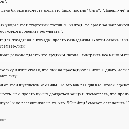
ой".
м деле бились насмерть когда это было против "Сити", "Ливерпуля"
ак увидел этот стартовый состав "Юнайтед" то сразу же заброниров
досужился проверить результаты".
" для победы на "Этихаде" просто безнадежны. В этом сезоне "Лив
Премьер-лиги".
асные" должны сделать это трудным путем. Выиграйте все наши матч
скольку Клопп сказал, что они не преследуют "Сити". Однако, если
ают лигу".
ал от этой шутовской команды. Но это как раз для нас, чтобы сдела
нность, нам просто нужно дождаться конца и посмотреть, что произ
рпуле" и не рассчитывал на то, что "Юнайтед" сможет остановить "
йтед