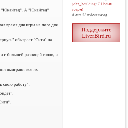
john_houlding
:
С Новым
годом!
 и "Юнайтед". А "Юнайтед"
6 лет 31 неделя
назад
ал время для игры на поле для
Поддержите
LiverBird.ru
ерпуль" обыграет "Сити" на
и с большей разницей голов, и
 они выиграют все их
ть свою работу".
ойдет".
Сити".