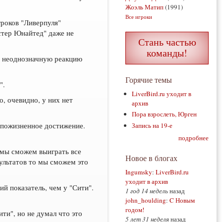
Жоэль Матип
(1991)
Все игроки
гроков "Ливерпуля"
стер Юнайтед" даже не
Стань частью
команды!
ло неоднозначную реакцию
Горячие темы
".
LiverBird.ru уходит в
о, очевидно, у них нет
архив
Пора взрослеть, Юрген
х пожизненное достижение.
Запись на 19-е
подробнее
и мы сможем выиграть все
Новое в блогах
ультатов то мы сможем это
Ingumsky
:
LiverBird.ru
уходит в архив
й показатель, чем у "Сити".
1 год 14 недель
назад
john_houlding
:
C Новым
годом!
ти", но не думал что это
5 лет 31 неделя
назад