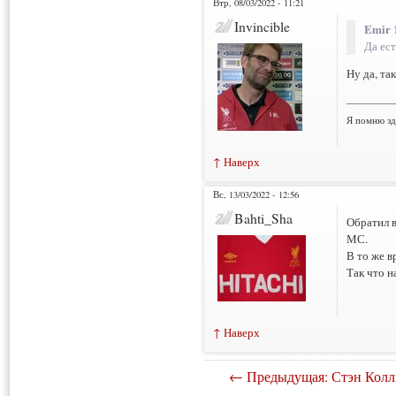
Втр, 08/03/2022 - 11:21
Invincible
Emir 
Да ест
Ну да, та
___________
Я помню зд
↑ Наверх
Вс, 13/03/2022 - 12:56
Bahti_Sha
Обратил в
МС.
В то же в
Так что н
↑ Наверх
← Предыдущая: Стэн Колл