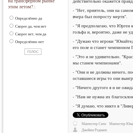
на трансферном рынке
действительно окажется правд
этим летом? :
- "Нет, приятель, они на само
вчера был попросту мертв".
Определённо да
- "Я предполагаю, что Юрген к
Скорее да, чем нет
гольфа и, вероятно, даже не у
Скорее нет, чем да
- "Думаю что игроки "Юнайтед
Определённо нет
его поле и станет чемпионом 
- "Это и не удивительно. "Кр
мы станем чемпионами".
- "Они и не должны ничего, по
оставшиеся игры то они выигр
- "Ничего другого я и не ожид
- "Нам не нужна их благоскло
- "Я думаю, что никто в "Ливе
Манчестер Сити
Манчестер Юна
Джейми Реднапп