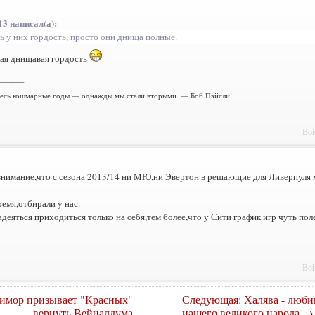
13 написал(а):
ь у них гордость, просто они днища полные.
кая днищавая гордость
_______
есь кошмарные годы — однажды мы стали вторыми. — Боб Пэйсли
Вой
нимание,что с сезона 2013/14 ни МЮ,ни Эвертон в решающие для Ливерпуля м
ремя,отбирали у нас.
адеяться приходиться только на себя,тем более,что у Сити график игр чуть пол
Вой
имор призывает "Красных"
Следующая: Халява - любим
вернуть Вейналдума
нашего великого народа →