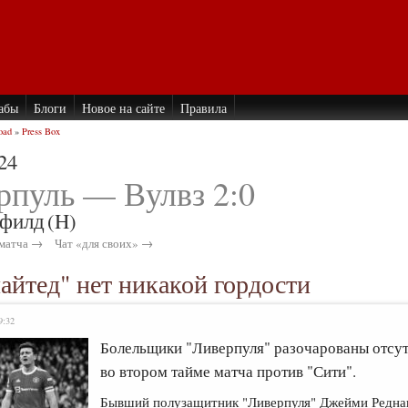
абы
Блоги
Новое на сайте
Правила
oad
»
Press Box
24
рпуль — Вулвз 2:0
филд
(H)
матча →
Чат «для своих» →
йтед" нет никакой гордости
9:32
Болельщики "Ливерпуля" разочарованы отсу
во втором тайме матча против "Сити".
Бывший полузащитник "Ливерпуля" Джейми Реднапп