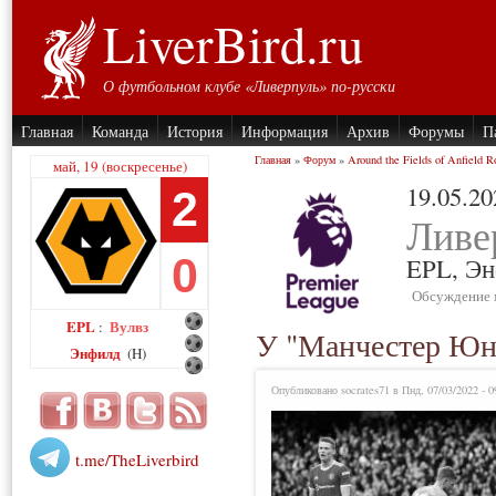
LiverBird.ru
О футбольном клубе «Ливерпуль» по-русски
Главная
Команда
История
Информация
Архив
Форумы
П
Главная
»
Форум
»
Around the Fields of Anfield R
май, 19 (воскресенье)
19.05.20
2
Ливе
0
EPL,
Эн
Обсуждение 
EPL
Вулвз
:
У "Манчестер Юна
Энфилд
(H)
Опубликовано socrates71 в Пнд, 07/03/2022 - 0
t.me/TheLiverbird