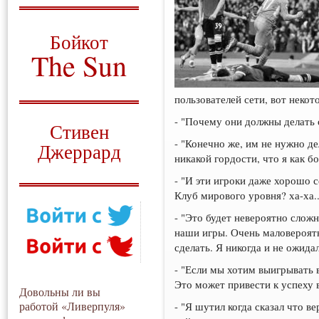
О том, когда появился
и зачем нужен
Бойкот
The Sun
Для тех, у кого всё ещё остались
вопросы
пользователей сети, вот некот
Русский перевод
- "Почему они должны делать
Стивен
- "Конечно же, им не нужно де
Джеррард
никакой гордости, что я как б
Моя история
- "И эти игроки даже хорошо 
Клуб мирового уровня? ха-ха.
- "Это будет невероятно слож
наши игры. Очень маловероятн
сделать. Я никогда и не ожида
- "Если мы хотим выигрывать 
Это может привести к успеху в
Довольны ли вы
работой «Ливерпуля»
- "Я шутил когда сказал что в