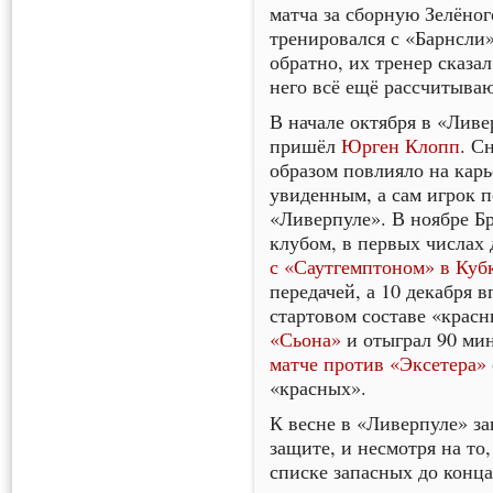
матча за сборную Зелёног
тренировался с «Барнсли»
обратно, их тренер сказал
него всё ещё рассчитываю
В начале октября в «Ливе
пришёл
Юрген Клопп
. С
образом повлияло на карь
увиденным, а сам игрок п
«Ливерпуле». В ноябре Б
клубом, в первых числах
с «Саутгемптоном» в Куб
передачей, а 10 декабря 
стартовом составе «крас
«Сьона»
и отыграл 90 мин
матче против «Эксетера»
«красных».
К весне в «Ливерпуле» за
защите, и несмотря на то
списке запасных до конца