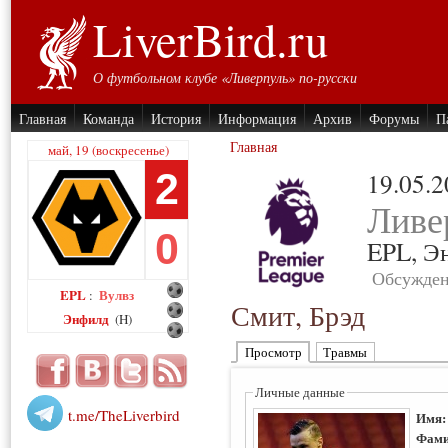
LiverBird.ru
О футбольном клубе «Ливерпуль» по-русски
Главная
Команда
История
Информация
Архив
Форумы
П
Главная
май, 19 (воскресенье)
2
19.05.
Ливе
0
EPL,
Э
Обсужден
EPL
Вулвз
:
Смит, Брэд
Энфилд
(H)
Просмотр
Травмы
Личные данные
t.me/TheLiverbird
Имя
Фами