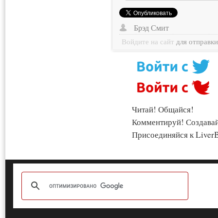
Брэд Смит
Войдите на сайт
для отправк
Читай! Общайся!
Комментируй! Создава
Присоединяйся к LiverB