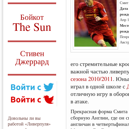
Смит
О том, когда появился
Дата
и зачем нужен
рожд
Бойкот
Апр 
The Sun
Мест
рожд
Для тех, у кого всё ещё остались
Пенр
вопросы
Авст
Русский перевод
Стивен
Джеррард
его стремительные крос
Моя история
важной частью ливерпу
сезона 2010/2011
. Юны
играл в одной школе с
отличную игру в обор
в атаке.
Прекрасная форма Смита 
сборную Англии, где он 
Довольны ли вы
англичан в четвертьфинал
работой «Ливерпуля»