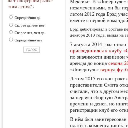
на трансферном рынке
Мексике. В «Ливерпуле» 
этим летом? :
незамеченными, он бы пер
летом 2012 года Брэд уча
Определённо да
вместе с первой командой
Скорее да, чем нет
Брэд дебютировал в составе п
Скорее нет, чем да
декабря 2013 года, выйдя на
Определённо нет
7 августа 2014 года стало
присоединился к клубу «
по значимости дивизион 
аренды до конца
сезона 2
«Ливерпуль»
вернул футб
Летом 2015 его контракт 
представители Смита отк
считали, что в другом ме
за первую сборную Австр
времени и денег, но никто
регистрации клуб его отка
В нём был заинтересован 
платить компенсацию за 