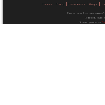
Главная
Трекер
Пользователи
Форум
Бл
Новости, статьи, блоги, статистика фут
При использовании ма
Хостинг предоставлен
Fa