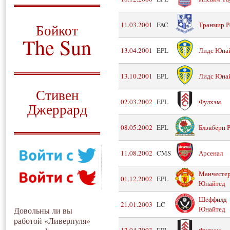
О том, когда появился
и зачем нужен
11.03.2001
FAC
Транмир Р
Бойкот
The Sun
13.04.2001
EPL
Лидс Юна
Для тех, у кого всё ещё остались
вопросы
13.10.2001
EPL
Лидс Юна
Русский перевод
Стивен
02.03.2002
EPL
Фулхэм
Джеррард
Моя история
08.05.2002
EPL
Блэкбёрн 
11.08.2002
CMS
Арсенал
Манчесте
01.12.2002
EPL
Юнайтед
Шеффилд
21.01.2003
LC
Юнайтед
Довольны ли вы
работой «Ливерпуля»
12.04.2003
EPL
Фулхэм