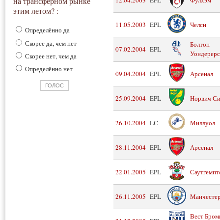
на трансферном рынке
этим летом? :
11.05.2003
EPL
Челси
Определённо да
Скорее да, чем нет
Болтон
07.02.2004
EPL
Уондерерс
Скорее нет, чем да
Определённо нет
09.04.2004
EPL
Арсенал
25.09.2004
EPL
Норвич С
26.10.2004
LC
Миллуол
28.11.2004
EPL
Арсенал
22.01.2005
EPL
Саутгемпт
26.11.2005
EPL
Манчестер
Вест Бром