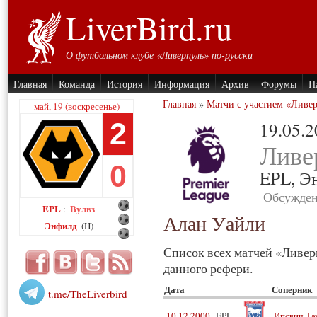
LiverBird.ru
О футбольном клубе «Ливерпуль» по-русски
Главная
Команда
История
Информация
Архив
Форумы
П
Главная
»
Матчи с участием «Ливе
май, 19 (воскресенье)
2
19.05.
Ливе
0
EPL,
Э
Обсужден
EPL
Вулвз
:
Алан Уайли
Энфилд
(H)
Список всех матчей «Ливер
данного рефери.
Дата
Соперник
t.me/TheLiverbird
10.12.2000
EPL
Ипсвич Та