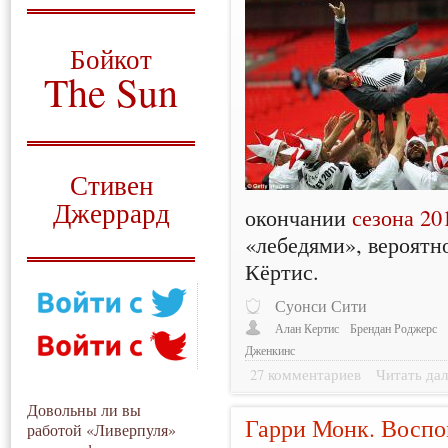
О том, когда появился
и зачем нужен
Бойкот
The Sun
Для тех, у кого всё ещё остались
вопросы
Русский перевод
Стивен
Джеррард
окончании
сезона 20
«лебедями», вероятн
Моя история
Кёртис.
Суонси Сити
Алан Кертис
Брендан Роджерс
Дженкинс
27 комментариев
Читать дал
Довольны ли вы
Гарри Монк. Воспо
работой «Ливерпуля»