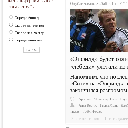
на трансферном рынке
Опубликовано St.Saff в Пт, 04/11
этим летом? :
Определённо да
Скорее да, чем нет
Скорее нет, чем да
Определённо нет
«Энфилд» будет отли
«лебеди» улетали из 
Напомним, что послед
«Сити» на «Энфилд» со
закончился разгромом 
Арсенал
Манчестер Сити
Саут
Алан Кертис
Гарри Монк
Джей
Тиссье
Робби Фаулер
3 комментария
Читать дале