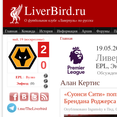
LiverBird.ru
О футбольном клубе «Ливерпуль» по-русски
Главная
Команда
История
Информация
Архив
Форумы
П
Главная
май, 19 (воскресенье)
2
19.05.
Ливе
0
EPL,
Э
Обсужден
EPL
Вулвз
:
Алан Кертис
Энфилд
(H)
«Суонси Сити» поп
Брендана Роджерса
t.me/TheLiverbird
Опубликовано Ingumsky в Пнд, 04