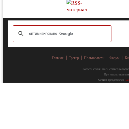
Главная
Трекер
Пользователи
Форум
Бл
Новости, статьи, блоги, статистика фут
При использовании ма
Хостинг предоставлен
Fa