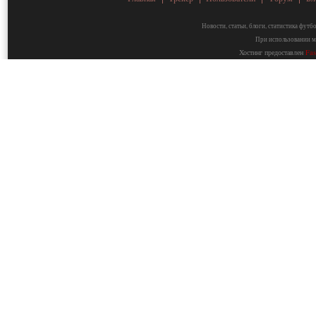
Новости, статьи, блоги, статистика фут
При использовании ма
Хостинг предоставлен
Fa