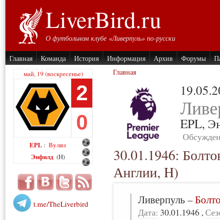
LiverBird.ru
О футбольном клубе «Ливерпуль» по-русски
Главная
Команда
История
Информация
Архив
Форумы
П
Главная
май, 19 (воскресенье)
2
19.05.
Ливе
0
EPL,
Э
Обсужден
EPL
Вулвз
:
30.01.1946: Болто
Энфилд
(H)
Англии, H)
Ливерпуль
–
Болт
t.me/TheLiverbird
Дата:
30.01.1946
,
Сез