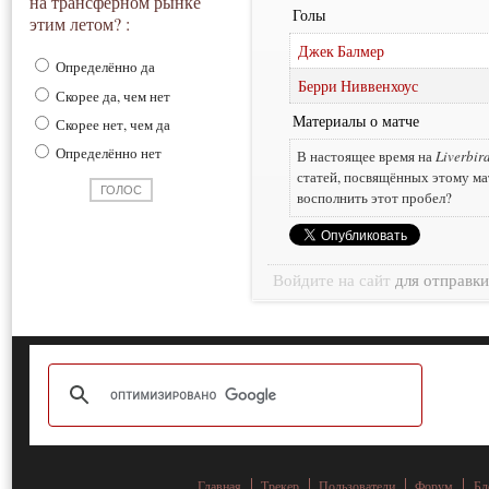
на трансферном рынке
Голы
этим летом? :
Джек Балмер
Определённо да
Берри Ниввенхоус
Скорее да, чем нет
Материалы о матче
Скорее нет, чем да
Определённо нет
В настоящее время на
Liverbir
статей, посвящённых этому ма
восполнить этот пробел?
Войдите на сайт
для отправк
Главная
Трекер
Пользователи
Форум
Бл