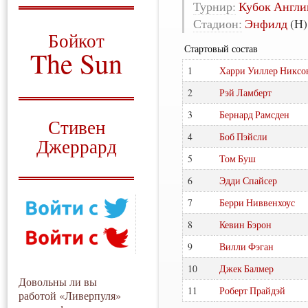
Турнир:
Кубок Англи
О том, когда появился
Стадион:
Энфилд
(H)
и зачем нужен
Бойкот
Стартовый состав
The Sun
1
Харри Уиллер Никсо
Для тех, у кого всё ещё остались
вопросы
2
Рэй Ламберт
Русский перевод
3
Бернард Рамсден
Стивен
4
Боб Пэйсли
Джеррард
5
Том Буш
Моя история
6
Эдди Спайсер
7
Берри Ниввенхоус
8
Кевин Бэрон
9
Вилли Фэган
10
Джек Балмер
Довольны ли вы
11
Роберт Прайдэй
работой «Ливерпуля»