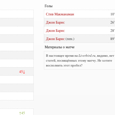
Голы
Стив Макманаман
10
Джон Барнс
26
Джон Барнс
28
Джон Барнс
89
Материалы о матче
В настоящее время на
Liverbird.ru
, видимо, нет
статей, посвящённых этому матчу. Не хотите
восполнить этот пробел?
45
45