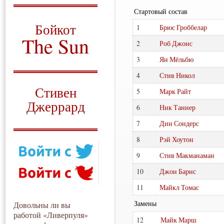
Стартовый состав
О том, когда появился
и зачем нужен
Бойкот
1
Брюс Гроббелар
The Sun
2
Роб Джонс
Для тех, у кого всё ещё остались
3
Ян Мёльбю
вопросы
4
Стив Никол
Русский перевод
Стивен
5
Марк Райт
Джеррард
6
Ник Таннер
Моя история
7
Дин Сондерс
8
Рэй Хоутон
9
Стив Макманаман
10
Джон Барнс
11
Майкл Томас
Замены
Довольны ли вы
работой «Ливерпуля»
12
Майк Марш