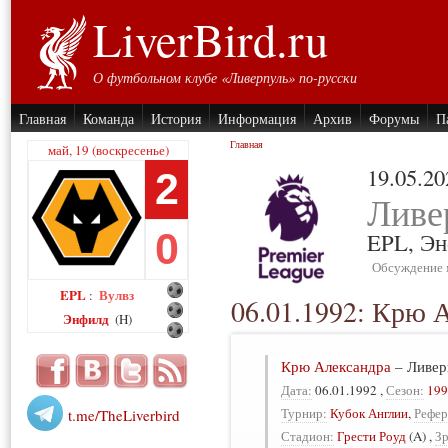
LiverBird.ru
О футбольном клубе «Ливерпуль» по-русски
Главная
Команда
История
Информация
Архив
Форумы
П
Главная
май, 19 (воскресенье)
19.05.20
2
Ливе
0
EPL,
Эн
Обсуждение 
EPL
Вулвз
:
06.01.1992: Крю 
Энфилд
(H)
Крю Александра
–
Ливер
Дата:
06.01.1992
,
Сезон:
199
Турнир:
Кубок Англии
,
Рефер
t.me/TheLiverbird
Стадион:
Грести Роуд
(A)
,
Зр