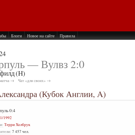
абы
Блоги
Новое на сайте
Правила
24
рпуль — Вулвз 2:0
филд
(H)
матча →
Чат «для своих» →
Александра (Кубок Англии, A)
пуль
0:4
1/1992
и:
Терри Холбрук
ители:
7 457 чел.