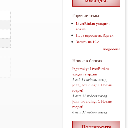
Горячие темы
LiverBird.ru уходит в
архив
Пора взрослеть, Юрген
Запись на 19-е
подробнее
Новое в блогах
Ingumsky
:
LiverBird.ru
уходит в архив
1 год 14 недель
назад
john_houlding
:
C Новым
годом!
5 лет 31 неделя
назад
john_houlding
:
С Новым
годом!
6 лет 31 неделя
назад
Поддержите