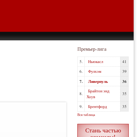
Премьер-лига
5.
Ньюкасл
41
6.
Фулхэм
39
7.
Ливерпуль
36
Брайтон энд
8.
35
Хоув
9.
Брентфорд
35
Вся таблица
Стань частью
команды!