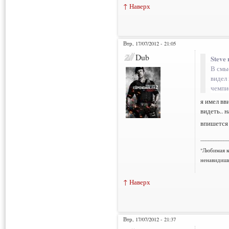
↑ Наверх
Втр, 17/07/2012 - 21:05
Dub
Steve 
В смы
видел
чемпи
я имел вв
видеть.. 
впишется
___________
"Любимая к
ненавидишь
↑ Наверх
Втр, 17/07/2012 - 21:37