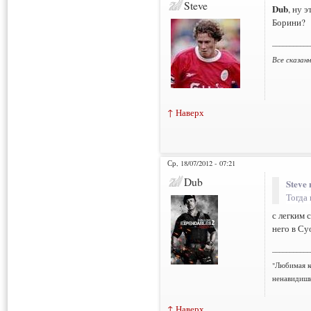
Steve
Dub
, ну 
Борини?
___________
Все сказан
↑ Наверх
Ср, 18/07/2012 - 07:21
Dub
Steve 
Тогда
с легким 
него в Су
___________
"Любимая к
ненавидишь
↑ Наверх