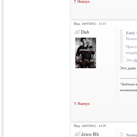
↑ Наверх
Пнд, 16/07/2012 - 11:13
Dub
Emir 
Nostro
Прост
подде
Это фр
Это даже 
___________
"Любимая к
ненавидишь
↑ Наверх
Пнд, 16/07/2012 - 14:35
dzien-Blr
Nostr