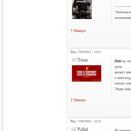
___________
"Любимая к
ненавидишь
↑ Наверх
Втр, 17/07/2012 - 14:27
Tinne
Dub
ну оп
деле.
может как
с ним под
очень сом
Энди, как
↑ Наверх
Втр, 17/07/2012 - 14:32
Pallid
Во-первых