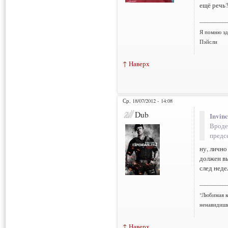
ещё речь
___________
Я помню зд
Пэйсли
↑ Наверх
Ср, 18/07/2012 - 14:08
Dub
Invinc
Вроде 
предс
ну, лично
должен вы
след неде
___________
"Любимая к
ненавидишь
↑ Наверх