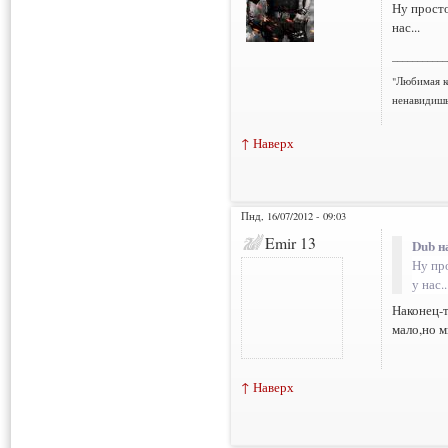
Ну просто
нас...
___________
"Любимая к
ненавидишь
↑ Наверх
Пнд, 16/07/2012 - 09:03
Emir 13
Dub н
Ну пр
у нас..
Наконец-т
мало,но м
↑ Наверх