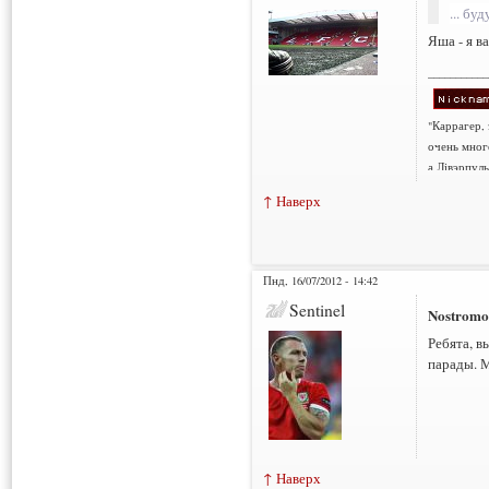
... бу
Яша - я в
___________
"Каррагер,
очень мног
а Лівэрпуль
↑ Наверх
Пнд, 16/07/2012 - 14:42
Sentinel
Nostromo
Ребята, в
парады. 
↑ Наверх