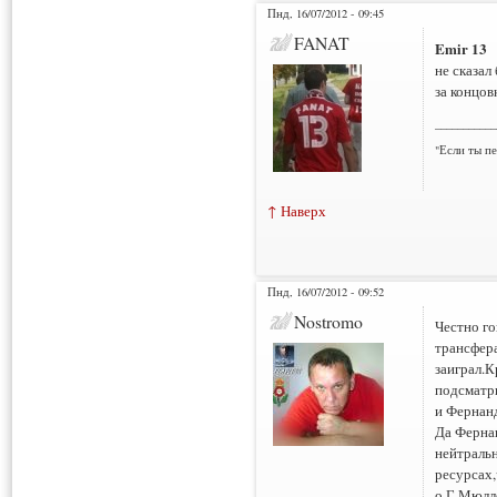
Пнд, 16/07/2012 - 09:45
FANAT
Emir 13
не сказал
за концов
___________
"Если ты пе
↑ Наверх
Пнд, 16/07/2012 - 09:52
Nostromo
Честно го
трансфер
заиграл.
подсматри
и Фернанд
Да Фернан
нейтраль
ресурсах,
о Г.Мюлле