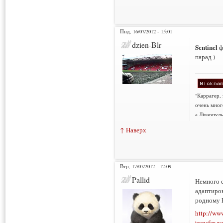
Пнд, 16/07/2012 - 15:01
dzien-Blr
Sentinel
ф
парад )
___________
"Каррагер,
очень мног
а Лівэрпуль
↑ Наверх
Втр, 17/07/2012 - 12:09
Pallid
Немного с
адаптиров
родному 
http://www
transfer-g