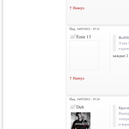
↑ Наверх
Пнд, 16/07/2012 - 07:21
Emir 13
RedMa
А как
ездили
каждые 2 
↑ Наверх
Пнд, 16/07/2012 - 07:24
Dub
Красн
Выпер
тепер
и верн