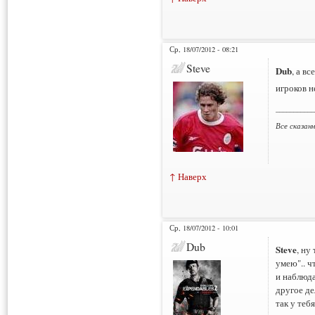
Ср, 18/07/2012 - 08:21
Steve
Dub
, а в
игроков н
___________
Все сказан
↑ Наверх
Ср, 18/07/2012 - 10:01
Dub
Steve
, ну
умею".. ч
и наблюда
другое де
так у теб