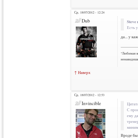
Ср, 18/07/2012 - 12:24
Dub
Steve 
Есть у
да... у к
___________
"Любимая к
ненавидишь
↑ Наверх
Ср, 18/07/2012 - 12:53
Invincible
Цитат
С про
ему д
тренер
миниму
Вроде бы 