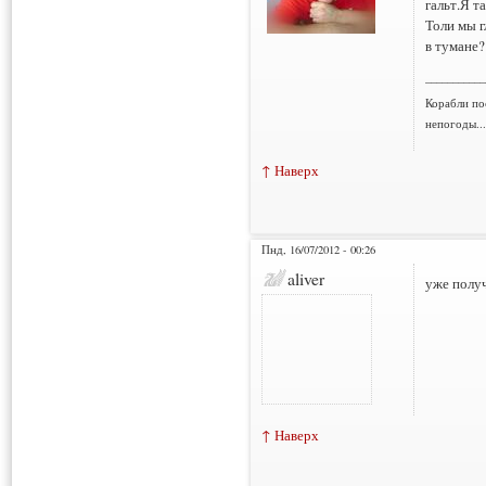
гальт.Я т
Толи мы г
в тумане?
___________
Корабли по
непогоды..
↑ Наверх
Пнд, 16/07/2012 - 00:26
aliver
уже получ
↑ Наверх