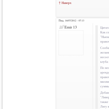
↑ Наверх
Пнд, 16/07/2012 - 07:13
Emir 13
Цитат
Как с
"Ньюк
право
Сообщ
желан
несоо
клуба 
По не
аренд
право
милли
суммы
Добав
"Ливер
также
Лигу к