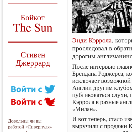
О том, когда появился
и зачем нужен
Бойкот
The Sun
Для тех, у кого всё ещё остались
Энди Кэррола
, кото
вопросы
проследовал в обрат
Русский перевод
Стивен
дорогим англичанино
Джеррард
После интервью главн
Моя история
Брендана Роджерса, ко
исключает возможной
Англии другим клубом,
публиковаться слухи,
Кэррола в разные англ
«Милан».
И вот теперь, стало из
Довольны ли вы
выручили с продажи К
работой «Ливерпуля»