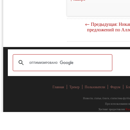
← Предыдущая: Ника
предложений по Алл
Главная
Трекер
Пользователи
Форум
Бл
Новости, статьи, блоги, статистика фут
При использовании ма
Хостинг предоставлен
Fa