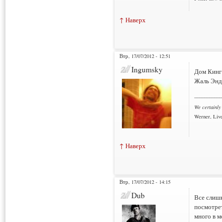
↑ Наверх
Втр, 17/07/2012 - 12:51
Ingumsky
Дом Кинг
Жаль Энд
___________
We certainly
Werner, Live
↑ Наверх
Втр, 17/07/2012 - 14:15
Dub
Все слишк
посмотрет
много в м