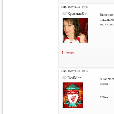
Пнд, 16/07/2012 - 01:09
КраснаяКэт
Выперли 
искушают 
вернуться
↑ Наверх
Пнд, 16/07/2012 - 02:19
RedMan
А как час
ездили.
___________
YNWA