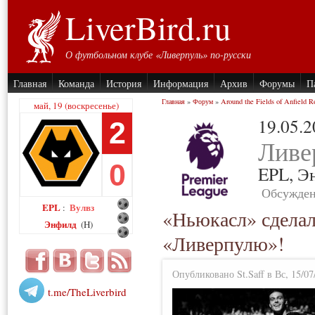
LiverBird.ru
О футбольном клубе «Ливерпуль» по-русски
Главная
Команда
История
Информация
Архив
Форумы
П
Главная
»
Форум
»
Around the Fields of Anfield R
май, 19 (воскресенье)
19.05.
2
Ливе
0
EPL,
Э
Обсужден
EPL
Вулвз
:
«Ньюкасл» сдела
Энфилд
(H)
«Ливерпулю»!
Опубликовано St.Saff в Вс, 15/07
t.me/TheLiverbird