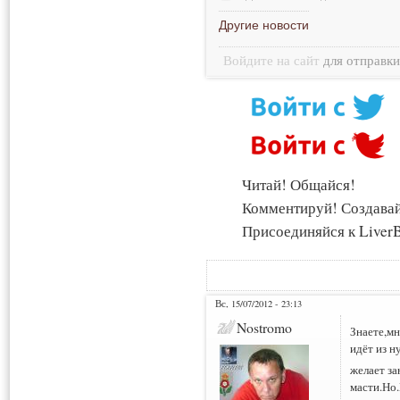
Другие новости
Войдите на сайт
для отправк
Читай! Общайся!
Комментируй! Создава
Присоединяйся к LiverB
Вс, 15/07/2012 - 23:13
Nostromo
Знаете,мн
идёт из н
желает за
масти.Но.