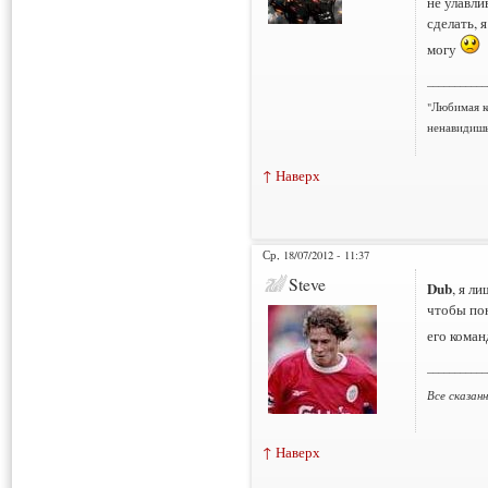
не улавли
сделать, 
могу
___________
"Любимая к
ненавидишь
↑ Наверх
Ср, 18/07/2012 - 11:37
Steve
Dub
, я л
чтобы пон
его коман
___________
Все сказан
↑ Наверх