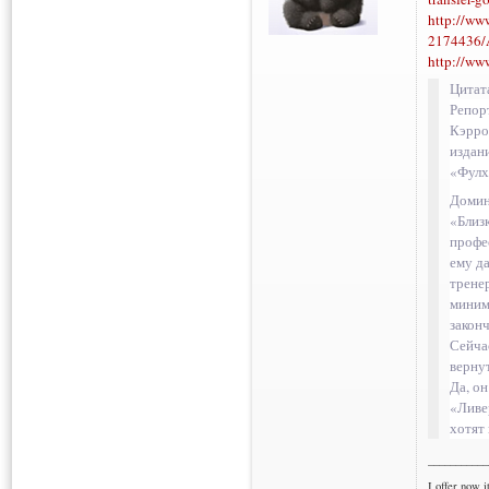
http://www
2174436/A
http://ww
Цитат
Репорт
Кэрро
издан
«Фулх
Домин
«Близ
профе
ему д
тренер
миним
законч
Сейча
верну
Да, он
«Ливер
хотят 
___________
I offer now it