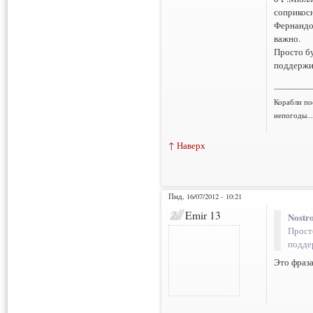
соприкосн
Фернандо 
важно.
Просто бу
поддержив
___________
Корабли по
непогоды..
↑ Наверх
Пнд, 16/07/2012 - 10:21
Emir 13
Nostr
Прост
подде
Это фраза