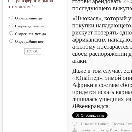
готовы арендовать 23-
на трансферном рынке
этим летом? :
последующего выкупа
«Ньюкасл», который уж
Определённо да
покупки нападающего 
Скорее да, чем нет
рискует потерять одно
Скорее нет, чем да
африканских нападающ
Определённо нет
а потому постарается 
своем распоряжении д
атаки.
Даже в том случае, есл
«Юнайтед», зимой они
Африки в составе сбор
придется искать вариа
лишилась ушедших из 
Лёвенкрандса.
Ньюкасл Юнайтед
Сборная Анг
Демба Ба
Люк де Йонг
Паписс