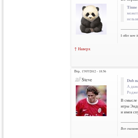
Tinne
может 
нельзя
___________
I offer now it
↑ Наверх
Втр, 17/07/2012 - 18:56
Steve
Dub н
А даже
Роджер
В смысле 
игры Энди
и имея сп
___________
Все сказан