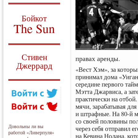
О том, когда появился
и зачем нужен
Бойкот
The Sun
Для тех, у кого всё ещё остались
вопросы
Русский перевод
Стивен
правах аренды.
Джеррард
«Вест Хэм», за котор
Моя история
принимал дома «Уиган
середине первого тай
Мэтта Джарвиса, а зат
практически на отбой.
мячи, зарабатывая дл
и штрафные. На 80-й 
со своей половины пол
Довольны ли вы
через себя отправил е
работой «Ливерпуля»
на Кевина Нолана, ко