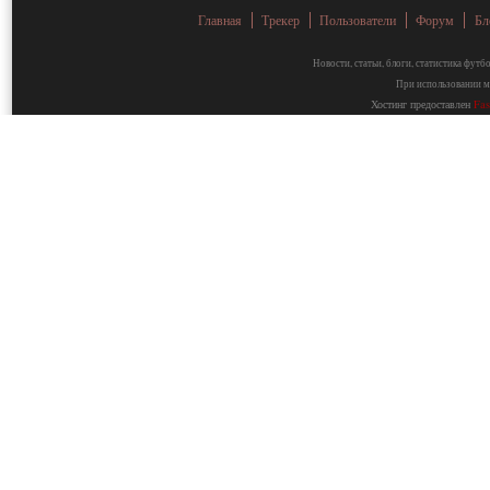
Главная
Трекер
Пользователи
Форум
Бл
Новости, статьи, блоги, статистика фут
При использовании ма
Хостинг предоставлен
Fa