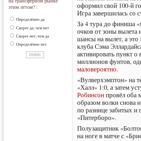
на трансферном рынке
оформил свой 100-й го
этим летом? :
Игра завершилась со с
Определённо да
За 4 тура до финиша 
Скорее да, чем нет
очков от зоны вылета
Скорее нет, чем да
шансы на вылет, а это з
Определённо нет
клуба Сэма Эллардайс
активировать пункт о 
миллионов фунтов, од
маловероятно
.
«Вулверхэмптон» на т
«Халл» 1:0, а затем ус
Робинсон
провёл оба 
образом волки снова н
по разнице забитых и
«Питерборо».
Полузащитник «Болт
на ноге в матче с «Бри