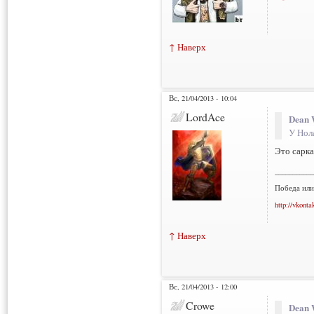
↑ Наверх
Вс, 21/04/2013 - 10:04
LordAce
Dean 
У Нол
Это сарк
___________
Победа или
http://vkonta
↑ Наверх
Вс, 21/04/2013 - 12:00
Crowe
Dean 