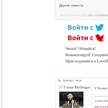
Другие новости
Войдите на сайт
для отправк
Читай! Общайся!
Комментируй! Создава
Присоединяйся к LiverB
Вс, 21/04/2013 - 08:59
Conor McGregor
У Нолана 
___________
ex-Dean Win
http://www.l