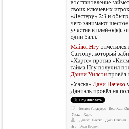
восстановление займёт
своих ключевых игрок
«Лестеру» 2:3 и обыгр
чего занимают шестое
участие в плей-офф, о
один балл.
Майкл Нгу
отметился 
Саттону, который заби
«Хартс» против «Килм
тайма Нгу получил пов
Дэнни Уилсон
провёл 
«Уэска»
Дани Пачеко
у
Даниэль провёл на пол
Болтон Уондерерс
Вест Хэм Юн
Уэска
Хартс
Даниэль Пачеко
Джей Спиринг
Нгу
Энди Кэррол