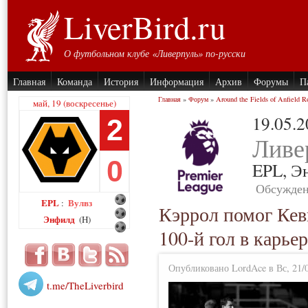
LiverBird.ru
О футбольном клубе «Ливерпуль» по-русски
Главная
Команда
История
Информация
Архив
Форумы
П
Главная
»
Форум
»
Around the Fields of Anfield R
май, 19 (воскресенье)
19.05.
2
Ливе
0
EPL,
Э
Обсужден
EPL
Вулвз
:
Кэррол помог Ке
Энфилд
(H)
100-й гол в карьер
Опубликовано LordAce в Вс, 21/0
t.me/TheLiverbird