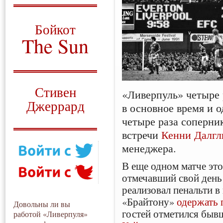
О том, когда появился
и зачем нужен
Бойкот
The Sun
Для тех, у кого всё ещё остались
вопросы
Русский перевод
Стивен
«Ливерпуль» четыре 
Джеррард
в основное время и о
четыре раза соперник
Моя история
встречи
Кенни Далг
менеджера.
В еще одном матче это
отмечавший свой ден
реализовал пенальти в
«Брайтону»
одержать 
Довольны ли вы
гостей отметился быв
работой «Ливерпуля»