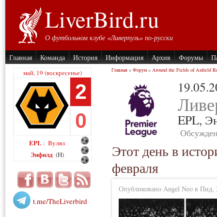
LiverBird.ru
О футбольном клубе «Ливерпуль» по-русски
Главная
Команда
История
Информация
Архив
Форумы
П
Главная
»
Форум
»
Around the Fields of Anfield R
май, 19 (воскресенье)
19.05.
2
Ливе
0
EPL,
Э
Обсужден
EPL
Вулвз
:
Этот день в истор
Энфилд
(H)
февраля
Опубликовано Angel Neo в Пнд, 2
t.me/TheLiverbird