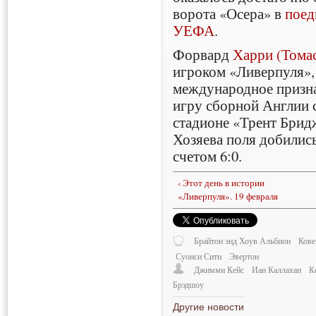
ворота «Осера» в
поед
УЕФА
.
Форвард
Харри (Тома
игроком «Ливерпуля»,
международное призна
игру сборной Англии 
стадионе «Трент Бридж
Хозяева поля добилис
счетом 6:0.
‹ Этот день в истории
«Ливерпуля». 19 февраля
Брайтон энд Хоув Альбион
Кове
Суонси Сити
Эвертон
Джимми Кейс
Иан Каллахан
К
Брэдшоу
Другие новости