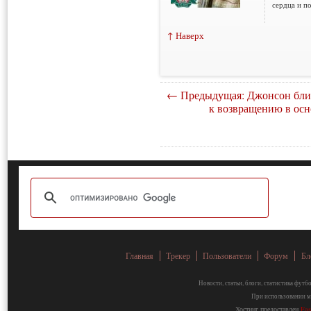
сердца и по
↑ Наверх
← Предыдущая: Джонсон бли
к возвращению в осн
Главная
Трекер
Пользователи
Форум
Бл
Новости, статьи, блоги, статистика фут
При использовании ма
Хостинг предоставлен
Fa