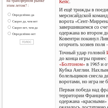
Кейс
.
на трансферном рынке
этим летом? :
И ещё трижды в поеди
мерсисайдской команды
Определённо да
ворота «Сент-Миррена
Скорее да, чем нет
завершившемся со счет
Скорее нет, чем да
одержана во втором ди
Определённо нет
Ковентри покинул Ливе
огорчить хозяев поля 
Точный удар головой
до конца игры прине
«Болтоном»
в 1965 и 
Кубка Англии. Нахлы
болельщиков снесла д
воротами, но игра не 
Первая победа над фр
территории Франции в
одержана «красными» 
оказалось достаточно 