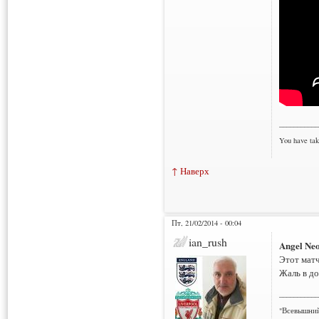
___________
You have tak
↑ Наверх
Пт, 21/02/2014 - 00:04
ian_rush
Angel Ne
Этот матч
Жаль в до
___________
"Всевышний