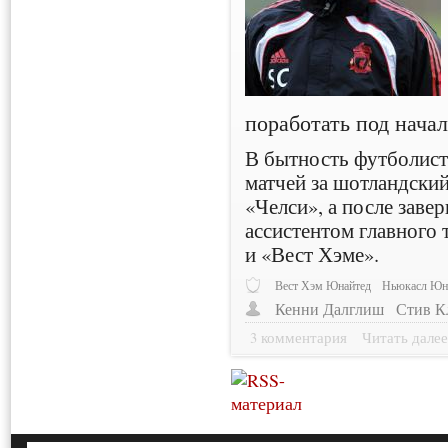
поработать под нача
В бытность футболист
матчей за шотландски
«Челси», а после заве
ассистентом главного 
и «Вест Хэме».
Вест Хэм Юнайтед
Ньюкасл Юн
Кенни Далглиш
Стив К
3 комментария
Читать дале