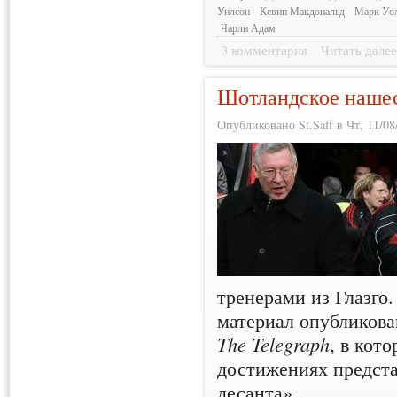
Уилсон
Кевин Макдональд
Марк Уо
Чарли Адам
3 комментария
Читать дале
Шотландское наше
Опубликовано St.Saff в Чт, 11/08
тренерами из Глазг
материал опубликова
The Telegraph
, в кот
достижениях предст
десанта».