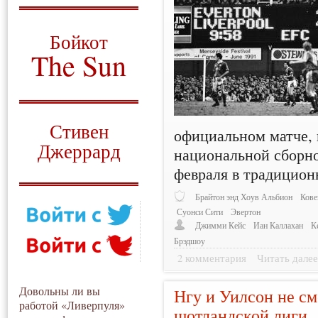
О том, когда появился
и зачем нужен
Бойкот
The Sun
Для тех, у кого всё ещё остались
вопросы
Русский перевод
Стивен
официальном матче, 
Джеррард
национальной сборно
февраля в традицион
Моя история
Брайтон энд Хоув Альбион
Кове
Суонси Сити
Эвертон
Джимми Кейс
Иан Каллахан
К
Брэдшоу
2 комментария
Читать дале
Довольны ли вы
Нгу и Уилсон не см
работой «Ливерпуля»
шотландской лиги