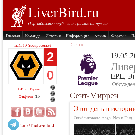
LiverBird.ru
О футбольном клубе «Ливерпуль» по-русски
Главная
Команда
История
Информация
Архив
Форумы
П
Главная
май, 19 (воскресенье)
2
19.05.
Ливе
0
EPL,
Э
Обсужден
EPL
Вулвз
:
Сент-Миррен
Энфилд
(H)
Этот день в истори
Опубликовано Angel Neo в Пнд, 2
t.me/TheLiverbird