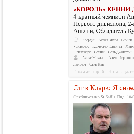
«КОРОЛЬ» КЕННИ
4-кратный чемпион Ан
Первого дивизиона, 2-
Англии, Обладатель К
Абердин
Астон Вилла
Бёрнли
Уондерерс
Колчестер Юнайтед
Манч
Рейнджерс
Селтик
Сент-Джонстон
Алекс Маклиш
Алекс Фергюсо
Ламберт
Стив Кин
1 комментарий
Читать дале
Стив Кларк: Я сидел
Опубликовано St.Saff в Пнд, 10/0