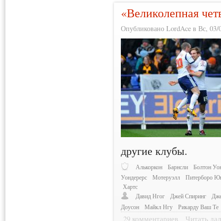
«Великолепная чет
Опубликовано LordAce в Вс, 03/0
другие клубы.
Алькоркон
Барнсли
Болтон Уо
Уондерерс
Мотеруэлл
Питерборо Ю
Хартс
Давид Нгог
Джей Спиринг
Дже
Доусон
Майкл Нгу
Рикарду Ваш Те
29 комментариев
Читать дал