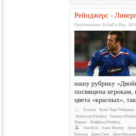
Рейнджерс - Ливер
Опубликовано St.Saff в Втр, 18/1
нашу рубрику «Двойн
посвящена игрокам, 
цвета «красных», так
Блэкпул
Куинс Парк Рейнджерс
Манчестер Юнайтед
Ньюкасл Юнайт
Миррен
Шеффилд Юнайтед
Ави Коэн
Алекс Миллер
Арчи
Кэмерон
Джим Смит
Джон Макдона