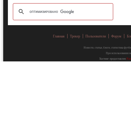
Главная
Трекер
Пользователи
Форум
Бл
Новости, статьи, блоги, статистика фут
При использовании ма
Хостинг предоставлен
Fa