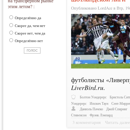
на трансферном рынке
этим летом? :
Опубликовано LordAce в Втр, 19/
Определённо да
Скорее да, чем нет
Скорее нет, чем да
Определённо нет
футболисты «Ливерпу
LiverBird.ru
.
Болтон Уондерерс
Бристоль Сит
Уондерерс
Ипсвич Таун
Сент-Мирре
Даниэль Пачеко
Джей Спиринг
Стивенсон
Фрэнк Лэмпард
3 комментария
Читать дале