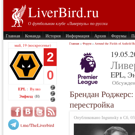
LiverBird.ru
О футбольном клубе «Ливерпуль» по-русски
Главная
Команда
История
Информация
Архив
Форумы
П
Главная
»
Форум
»
Around the Fields of Anfield R
май, 19 (воскресенье)
19.05.
2
Ливе
0
EPL,
Э
Обсужден
EPL
Вулвз
:
Брендан Роджерс: 
Энфилд
(H)
перестройка
Опубликовано Ingumsky в Сб, 03/
t.me/TheLiverbird