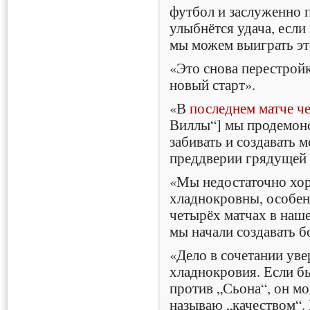
футбол и заслуженно 
улыбнётся удача, есл
мы можем выиграть эт
«Это снова перестрой
новый старт».
«В
последнем матче ч
Виллы“] мы продемонс
забивать и создавать 
преддверии грядущей 
«Мы недостаточно хо
хладнокровны, особенн
четырёх матчах в наше
мы начали создавать 
«Дело в сочетании уве
хладнокровия. Если б
против „Сьона“, он мог
называю „качеством“. 