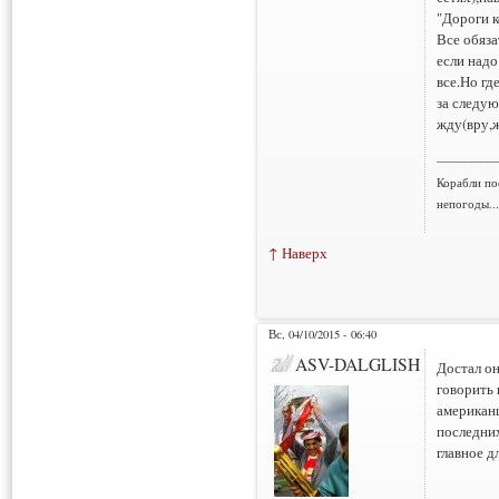
"Дороги 
Все обяза
если надо
все.Но гд
за следу
жду(вру,ж
___________
Корабли по
непогоды..
↑ Наверх
Вс, 04/10/2015 - 06:40
ASV-DALGLISH
Достал о
говорить 
американц
последних
главное д