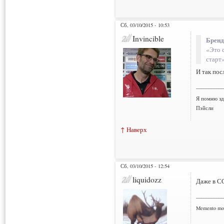
Сб, 03/10/2015 - 10:53
Invincible
Бренд
«Это 
старт»
И так пос
___________
Я помню зд
Пэйсли
↑ Наверх
Сб, 03/10/2015 - 12:54
liquidozz
Даже в СС
___________
Memento mo