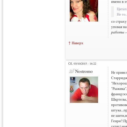
имено в э
Цитат
Не то,
со страху
уповая на
работы
—
↑ Наверх
Сб, 03/10/2015 - 16:22
Nostromo
Не приве
Старридж
"Нехорош
"Рыжика",
французсс
Шкртелы,
противове
штука...п
не шити,н
Генри?.Пр
сетях),на