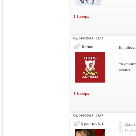
↑ Наверх
Сб, 03/10/2015 - 12:58
lfcman
liquidozz,
___________
"чемпионат
Jordan")
↑ Наверх
Сб, 03/10/2015 - 13:17
КраснаяКэт
Цитат
В это