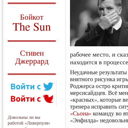
О том, когда появился
и зачем нужен
Бойкот
The Sun
Для тех, у кого всё ещё остались
вопросы
Русский перевод
Стивен
рабочее место, и ска
Джеррард
находится в процесс
Моя история
Неудачные результаты
внятного рисунка игры
Роджерса остро крити
мерсисайдцев. Всё ме
«красных», которые ве
тренера исправить сит
«Сьона»
команду во вт
Довольны ли вы
«Энфилда» недовольн
работой «Ливерпуля»