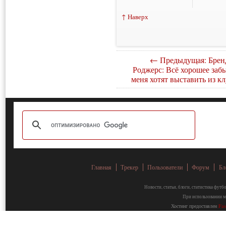
↑ Наверх
← Предыдущая: Брен
Роджерс: Всё хорошее забы
меня хотят выставить из к
Главная
Трекер
Пользователи
Форум
Бл
Новости, статьи, блоги, статистика фут
При использовании ма
Хостинг предоставлен
Fa