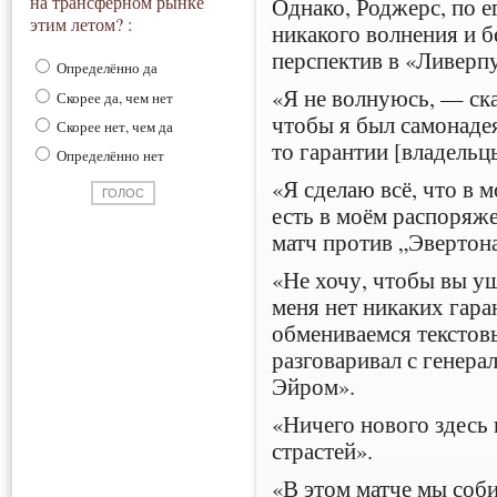
на трансферном рынке
Однако, Роджерс, по е
этим летом? :
никакого волнения и б
перспектив в «Ливерпу
Определённо да
«Я не волнуюсь, — ска
Скорее да, чем нет
чтобы я был самонаде
Скорее нет, чем да
то гарантии [владельц
Определённо нет
«Я сделаю всё, что в м
есть в моём распоряже
матч против „Эвертона
«Не хочу, чтобы вы уш
меня нет никаких гар
обмениваемся текстов
разговаривал с генер
Эйром».
«Ничего нового здесь 
страстей».
«В этом матче мы соб