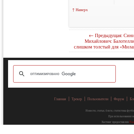
↑ Наверх
← Предыдущая: Син
Михайлович: Балотелл
слишком толстый для «Мила
Главная
Трекер
Пользователи
Форум
Бл
Новости, статьи, блоги, статистика фут
При использовании ма
Хостинг предоставлен
Fa