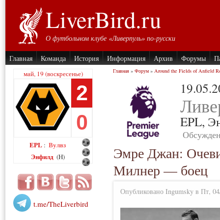
LiverBird.ru
О футбольном клубе «Ливерпуль» по-русски
Главная
Команда
История
Информация
Архив
Форумы
П
Главная
»
Форум
»
Around the Fields of Anfield R
май, 19 (воскресенье)
19.05.
2
Ливе
0
EPL,
Э
Обсужден
EPL
Вулвз
:
Эмре Джан: Очев
Энфилд
(H)
Милнер — боец
Опубликовано Ingumsky в Пт, 04/
t.me/TheLiverbird