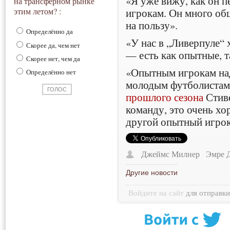
«Я уже вижу, как он п
на трансферном рынке
игрокам. Он много общ
этим летом? :
на пользу».
Определённо да
«У нас в „Ливерпуле“
Скорее да, чем нет
— есть как опытные, т
Скорее нет, чем да
«Опытным игрокам над
Определённо нет
молодым футболистам.
прошлого сезона
Стиве
команду, это очень хо
другой опытный игрок
Джеймс Милнер
Эмре 
Другие новости
Войдите на сайт
для отправк