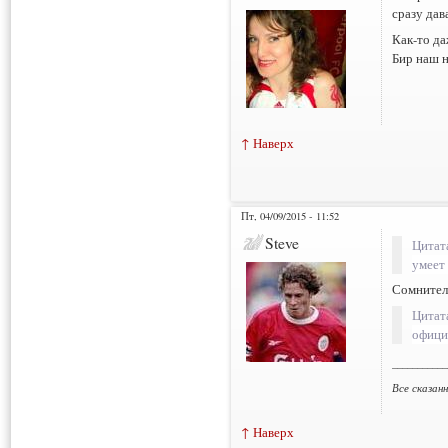
сразу дав
Как-то да
Бир наш н
↑ Наверх
Пт, 04/09/2015 - 11:52
Steve
Цитат
умеет
Сомнитель
Цитат
офици
___________
Все сказан
↑ Наверх