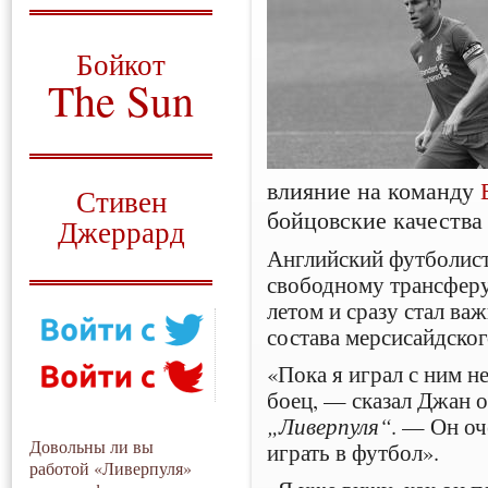
О том, когда появился
и зачем нужен
Бойкот
The Sun
Для тех, у кого всё ещё остались
вопросы
Русский перевод
влияние на команду
Стивен
бойцовские качества
Джеррард
Английский футболист
Моя история
свободному трансферу
летом и сразу стал в
состава мерсисайдског
«Пока я играл с ним не
боец, — сказал Джан 
„Ливерпуля“
. — Он оч
Довольны ли вы
играть в футбол».
работой «Ливерпуля»