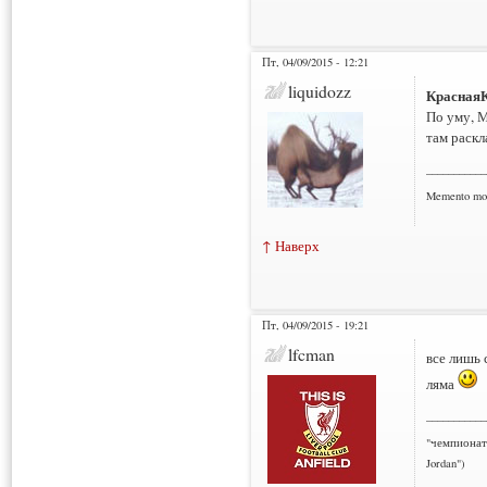
Пт, 04/09/2015 - 12:21
liquidozz
Красная
По уму, М
там раск
___________
Memento mo
↑ Наверх
Пт, 04/09/2015 - 19:21
lfcman
все лишь 
ляма
___________
"чемпионат
Jordan")