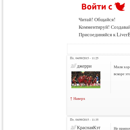
Читай! Общайся!
Комментируй! Создава
Присоединяйся к LiverB
Пт, 04/09/2015 - 11:25
джерри
Миля хор
вскоре э
↑ Наверх
Пт, 04/09/2015 - 11:35
КраснаяКэт
Не припом