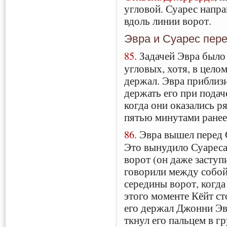
угловой. Суарес напр
вдоль линии ворот.
Эвра и Суарес пер
85.
Задачей Эвра было 
угловых, хотя, в целом
держал. Эвра приблизи
держать его при подач
когда они оказались 
пятью минутами ранее
86.
Эвра вышел перед С
Это вынудило Суареса
ворот (он даже заступи
говорили между собой
середины ворот, когда
этого моменте Кёйт ст
его держал Джонни Эва
ткнул его пальцем в г