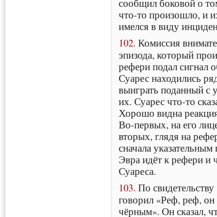
сообщил боковой о то
что-то произошло, и и
имелся в виду инциден
102.
Комиссия внимате
эпизода, который прои
рефери подал сигнал о
Суарес находились ря
выиграть поданный с у
их. Суарес что-то ска
Хорошо видна реакция
Во-первых, на его лиц
вторых, глядя на рефе
сначала указательным 
Эвра идёт к рефери и 
Суареса.
103.
По свидетельству 
говорил «Реф, реф, он
чёрным». Он сказал, чт