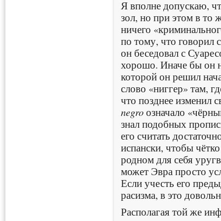
Я вполне допускаю, ч
зол, но при этом в то
ничего «криминального
по тому, что говорил 
он беседовал с Суарес
хорошо. Иначе бы он н
которой он решил нача
слово «ниггер» там, гд
что позднее изменил с
negro
означало «чёрный
знал подобных пропис
его считать достаточ
испански, чтобы чётко
родном для себя уруг
может Эвра просто ус
Если учесть его пред
расизма, в это довольн
Располагая той же ин