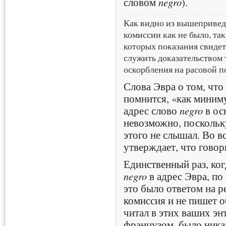
словом
negro
).
Как видно из вышеприведё
комиссии как не было, так 
которых показания свидете
служить доказательством 
оскорбления на расовой по
Слова Эвра о том, что 
помнится, «как минимум
адрес слово
negro
в ос
невозможно, поскольк
этого не слышал. Во в
утверждает, что говор
Единственный раз, ког
negro
в адрес Эвра, по
это было ответом на р
комиссия и не пишет об
читал в этих ваших эн
французом, было ника