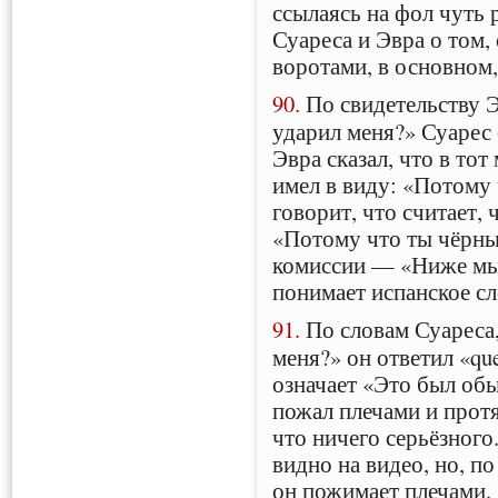
ссылаясь на фол чуть 
Суареса и Эвра о том,
воротами, в основном,
90.
По свидетельству Э
ударил меня?» Суарес о
Эвра сказал, что в тот
имел в виду: «Потому 
говорит, что считает, 
«Потому что ты чёрны
комиссии — «Ниже мы 
понимает испанское сл
91.
По словам Суареса,
меня?» он ответил «que 
означает «Это был обы
пожал плечами и прот
что ничего серьёзного
видно на видео, но, п
он пожимает плечами.