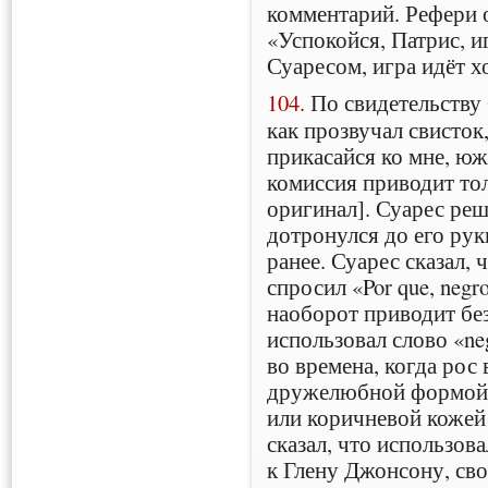
комментарий. Рефери о
«Успокойся, Патрис, иг
Суаресом, игра идёт 
104.
По свидетельству 
как прозвучал свисток
прикасайся ко мне, юж
комиссия приводит тол
оригинал]. Суарес реши
дотронулся до его рук
ранее. Суарес сказал, 
спросил «Por que, negr
наоборот приводит без
использовал слово «neg
во времена, когда рос 
дружелюбной формой 
или коричневой кожей
сказал, что использова
к Глену Джонсону, св