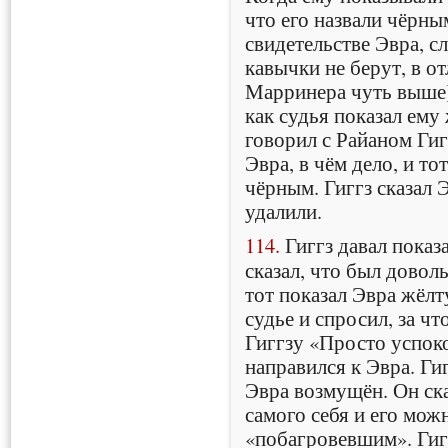
что его назвали чёрны
свидетельстве Эвра, с
кавычки не берут, в о
Марринера чуть выше].
как судья показал ему
говорил с Райаном Гиг
Эвра, в чём дело, и тот
чёрным. Гиггз сказал 
удалили.
114.
Гиггз давал показ
сказал, что был доволь
тот показал Эвра жёлт
судье и спросил, за чт
Гиггзу «Просто успоко
направился к Эвра. Ги
Эвра возмущён. Он ска
самого себя и его мож
«побагровевшим». Гиг