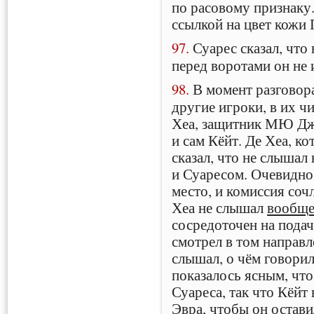
по расовому признаку.
ссылкой на цвет кожи 
97.
Суарес сказал, что 
перед воротами он не 
98.
В момент разговора
другие игроки, в их 
Хеа, защитник МЮ Дж
и сам Кёйт. Де Хеа, к
сказал, что не слышал
и Суаресом. Очевидно,
место, и комиссия соч
Хеа не слышал
вообще
сосредоточен на подач
смотрел в том направле
слышал, о чём говорил
показалось ясным, чт
Суареса, так что Кёйт
Эвра, чтобы он остави