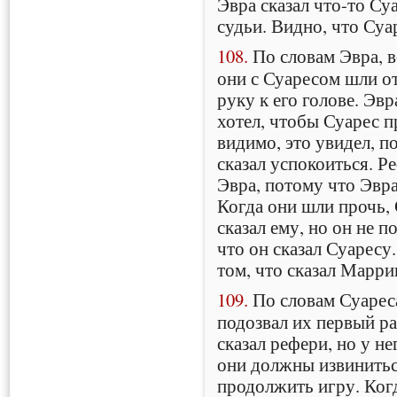
Эвра сказал что-то Су
судьи. Видно, что Суа
108.
По словам Эвра, в
они с Суаресом шли о
руку к его голове. Эвр
хотел, чтобы Суарес п
видимо, это увидел, п
сказал успокоиться. Р
Эвра, потому что Эвра
Когда они шли прочь, 
сказал ему, но он не п
что он сказал Суаресу.
том, что сказал Марри
109.
По словам Суареса
подозвал их первый ра
сказал рефери, но у не
они должны извинитьс
продолжить игру. Ког