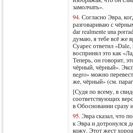
замолчать».
94.
Согласно Эвра, ког
разговариваю с чёрными
dar realmente una porra
думаю, я тебе всё же в
Суарес ответил «Dale, n
воспринял это как «Лад
Теперь, он говорит, эт
чёрный, чёрный». Эксп
negro» можно перевест
же, чёрный» (см. параг
[Судя по всему, в свид
соответствующих верс
в Обосновании сразу 
95.
Эвра сказал, что п
к Эвра и дотронулся до
кожу. Этот жест хорош