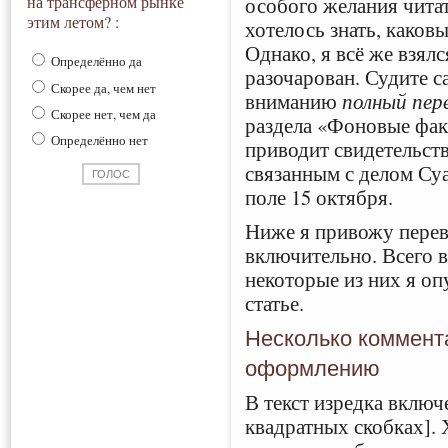
особого желания читат
на трансферном рынке
этим летом? :
хотелось знать, каков
Однако, я всё же взялс
Определённо да
разочарован. Судите с
Скорее да, чем нет
вниманию
полный пер
Скорее нет, чем да
раздела «Фоновые фак
Определённо нет
приводит свидетельств
связанным с делом Су
поле 15 октября.
Ниже я привожу перев
включительно. Всего в
некоторые из них я о
статье.
Несколько коммент
оформлению
В текст изредка вклю
квадратных скобках].