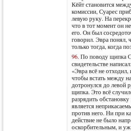
Кёйт становится межд
комиссии, Суарес при
левую руку. На перекр
что в тот момент он н
его. Он был сосредоточ
говорил. Эвра понял, 
только тогда, когда по
96.
По поводу щипка С
свидетельстве написал
«Эвра всё не отходил,
чтобы встать между на
дотронулся до левой р
щипка. Это всё случил
разрядить обстановку 
является неприкасаемы
против него. Ни при к
действие не было напр
оскорбительным, и уж