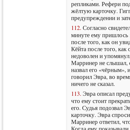
репликами. Рефери под
жёлтую карточку. Гигг
предупреждении и зате
112.
Согласно свидетел
минуте ему пришлось 
после того, как он уви
Кёйта после того, как
недоволен и упомянул,
Марринер не слышал, с
назвал его «чёрным», 
говорил Эвра, во вре
ничего не сказал.
113.
Эвра описал преду
что ему стоит прекрат
его. Судья подозвал Э
карточку. Эвра спросил
Марринер ответил, что
Когда ему показывали 