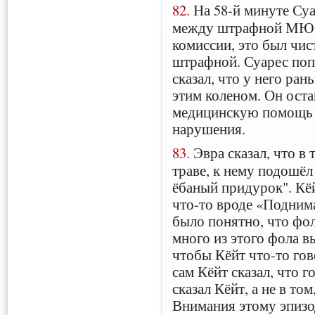
82.
На 58-й минуте Суа
между штрафной МЮ 
комиссии, это был чис
штрафной. Суарес попа
сказал, что у него ран
этим коленом. Он оста
медицинскую помощь 
нарушения.
83.
Эвра сказал, что в 
траве, к нему подошё
ёбаный придурок". Кёй
что-то вроде «Подним
было понятно, что фо
много из этого фола в
чтобы Кёйт что-то гов
сам Кёйт сказал, что 
сказал Кёйт, а не в то
Внимания этому эпизо