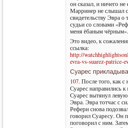
он сказал, и ничего не 
Марринер не слышал с
свидетельству Эвра о 
судьи со словами «Реф
меня ёбаным чёрным»
Это видео, к сожалени
ссылка:
http://watchhighlightso
evra-vs-suarez-patrice-e
Суарес прикладывае
107.
После того, как с
Суарес направились к
Суарес вытянул левую 
Эвра. Эвра тотчас с с
Рефери снова подозвал
говорил Суаресу. Он 
поговорил с ним. Зате