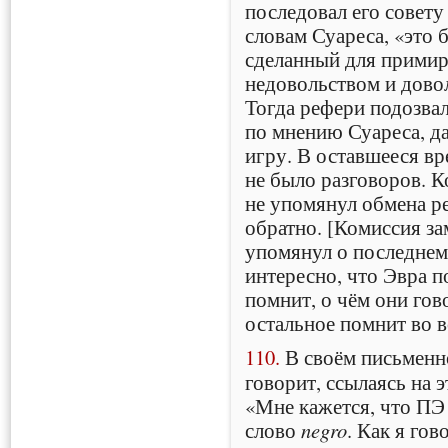
последовал его совету
словам Суареса, «это
сделанный для примир
недовольством и довол
Тогда рефери подозвал
по мнению Суареса, да
игру. В оставшееся в
не было разговоров. К
не упомянул обмена ре
обратно. [Комиссия за
упомянул о последнем
интересно, что Эвра п
помнит, о чём они гов
остальное помнит во 
110.
В своём письменн
говорит, ссылаясь на э
«Мне кажется, что ПЭ 
слово
negro
. Как я го