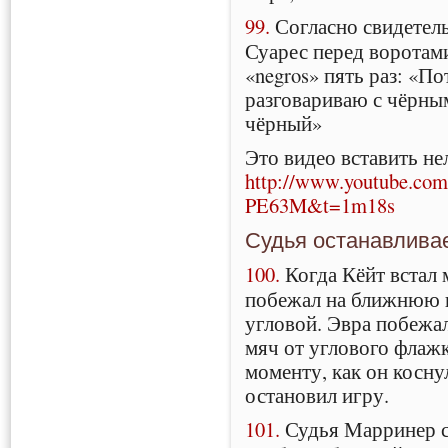
99.
Согласно свидетель
Суарес перед воротами
«negros» пять раз: «П
разговариваю с чёрны
чёрный»
Это видео вставить не
http://www.youtube.co
PE63M&t=1m18s
Судья останавливае
100.
Когда Кёйт встал 
побежал на ближнюю ш
угловой. Эвра побежал
мяч от углового флажк
моменту, как он коснул
остановил игру.
101.
Судья Марринер ск