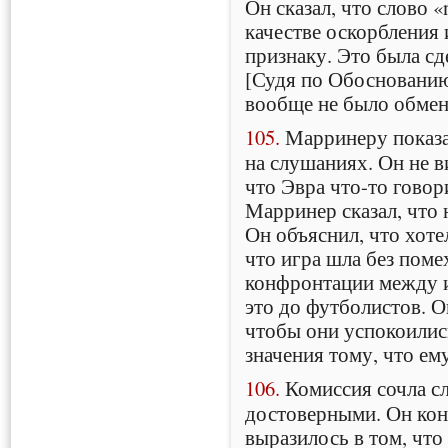
Он сказал, что слово 
качестве оскорбления
признаку. Это была сд
[Судя по Обоснованию
вообще не было обмен
105.
Марринеру показал
на слушаниях. Он не в
что Эвра что-то говор
Марринер сказал, что 
Он объяснил, что хоте
что игра шла без поме
конфронтации между и
это до футболистов. О
чтобы они успокоилис
значения тому, что ему
106.
Комиссия сочла с
достоверными. Он кон
выразилось в том, что