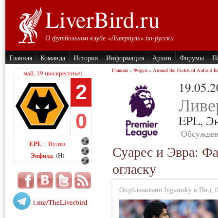
LiverBird.ru
О футбольном клубе «Ливерпуль» по-русски
Главная
Команда
История
Информация
Архив
Форумы
П
Главная
»
Форум
»
Around the Fields of Anfield R
май, 19 (воскресенье)
19.05.
2
Ливе
0
EPL,
Э
Обсужден
EPL
Вулвз
:
Суарес и Эвра: Ф
Энфилд
(H)
огласку
Опубликовано Ingumsky в Пнд, 02
t.me/TheLiverbird