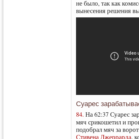
не было, так как коми
вынесения решения выя
Суарес зарабатыва
84.
На 62:37 Суарес зар
мяч срикошетил и про
подобрал мяч за ворот
Стивена Джеррарда
, 