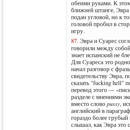
обеими руками. К это
ближней штанге, Эвра 
подан угловой, но к т
головой пробил в стор
игру.
87.
Эвра и Суарес согл
говорили между собой 
знает испанский не бл
Для Суареса это родно
начал разговор с фразы
свидетельству Эвра, по
сказать "fucking hell"
перевод этого — «пись
разделе с мнениями эк
вместо слово
pussy
, и
английский в параграф
гораздо более грубый
слышал, как Эвра это с