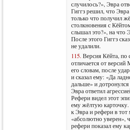
случилось?», Эвра отв
Гиггз решил, что Эвра 
только что получил жё
столкновения с Кёйтом
слышал это?», на что 
После этого Гиггз ска
не удалили.
115.
Версия Кёйта, по 
отличается от версий 
его словам, после уда
и сказал ему: «Да ладн
дальше» и дотронулся 
Эвра ответил агрессией
Рефери видел этот эпи
ему жёлтую карточку. 
к Эвра и рефери в тот 
«абсолютно уверен», ч
рефери показал ему ка