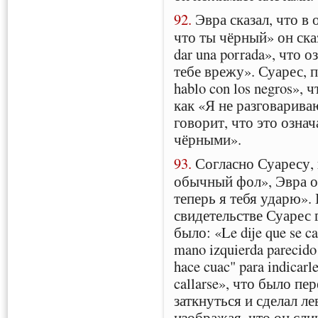
92.
Эвра сказал, что в
что ты чёрный» он сказа
dar una porrada», что 
тебе врежу». Суарес, 
hablo con los negros»,
как «Я не разговарива
говорит, что это означ
чёрными».
93.
Согласно Суаресу, 
обычный фол», Эвра о
теперь я тебя ударю».
свидетельстве Суарес 
было: «Le dije que se ca
mano izquierda parecido
hace cuac" para indicarl
callarse», что было пе
заткнуться и сделал л
изображая, что он сл