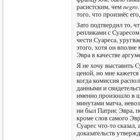
расистским, чем
negro
того, что произнёс его,
Зато подтвердил то, ч
репликами с Суаресом
чести Суареса, уругва
этого, хотя он вполне
Эвра в качестве аргум
Я не хочу выставить 
ценой, но мне кажетс
когда комиссия распо
данными и свидетельст
именно произошло в 
минутами матча, нев
ни был Патрис Эвра, 
кроме слов самого Эвр
Суарес что-то сказал, 
доказательств утвержд