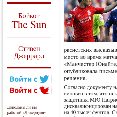
О том, когда появился
и зачем нужен
Бойкот
The Sun
Для тех, у кого всё ещё остались
вопросы
Русский перевод
Стивен
расистских высказыв
Джеррард
место во время матч
«Манчестер Юнайтед»
Моя история
опубликовала письме
решения.
Согласно документу н
виновен в том, что ос
защитника МЮ Патрис
дисквалифицирован на
Довольны ли вы
на 40 тысяч фунтов. С
работой «Ливерпуля»