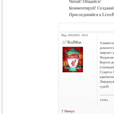
Читай! Общайся!
Комментируй! Создава
Присоединяйся к LiverB
Пнд, 02/01/2012 - 05:51
RedMan
А каков п
доказател
закроют з
Патрисия 
Короче де
и граждан
Суареса.
адвокатам
Ливерпуль
судей)
___________
YNWA
↑ Наверх