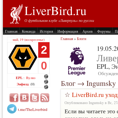
LiverBird.ru
О футбольном клубе «Ливерпуль» по-русски
Главная
Команда
История
Информация
Архив
Форумы
П
Главная
»
Блоги
май, 19 (воскресенье)
2
19.05.
Ливе
0
EPL,
Э
Обсужден
EPL
Вулвз
:
Блог → Ingumsky
Энфилд
(H)
☆
LiverBird.ru ухо
Опубликовано Ingumsky в Вс, 27/
t.me/TheLiverbird
Если вы читаете это
оказались здесь не с