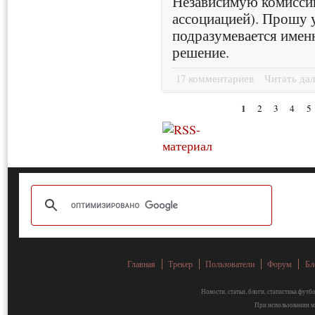
Независимую комисси
ассоциацией). Прошу у
подразумевается именн
решение.
17 комментариев
Читать дал
1
2
3
4
5
Главная
Трекер
Пользователи
Форум
Бл
Новости, статьи, блоги, статистика фут
При использовании ма