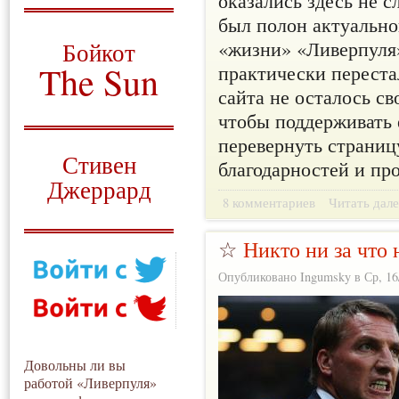
был полон актуально
О том, когда появился
и зачем нужен
«жизни» «Ливерпуля»
Бойкот
The Sun
практически переста
сайта не осталось св
Для тех, у кого всё ещё остались
чтобы поддерживать е
вопросы
перевернуть страниц
Русский перевод
Стивен
благодарностей и пр
Джеррард
8 комментариев
Читать дале
Моя история
☆
Никто ни за что 
Опубликовано Ingumsky в Ср, 16/
Довольны ли вы
работой «Ливерпуля»