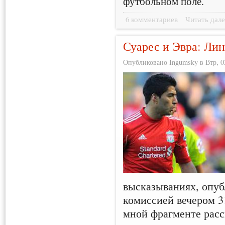
футбольном поле.
6 комментариев
Читать дале
Суарес и Эвра: Ли
Опубликовано Ingumsky в Втр, 03
высказываниях, опу
комиссией вечером 3
мной фрагменте расс