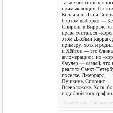
также некоторых приг
примыкающих. Поэтом
Келли или Джей Спири
бортом выборки — Кел
Спиринг в Виррале, ч
права считаться «кор
этом Джейми Каррагер
примеру, хотя и родил
и Хёйтон — это ближа
агломерацию), но «ко
Фаулер — самый, что н
реалиях Санкт-Петерб
посёлке, Джеррард — 
Пушкине, Спиринг — в
Всеволожске. Хотя, б
подобной топографии
4 комментария
Читать дале