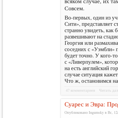
всяком случае, их т
Совсем.
Во-первых, один из у
Сити», представляет с
странно увидеть, как 
развешивают на стадио
Георгия или размахива
соседних с «Уэмбли» п
будет точно. У кого-т
с «Ливерпулем», кото
на есть английский го
случае ситуация кажет
Что ж, остановимся н
47 комментариев
Читать дал
Суарес и Эвра: Пр
Опубликовано Ingumsky в Вс, 12/