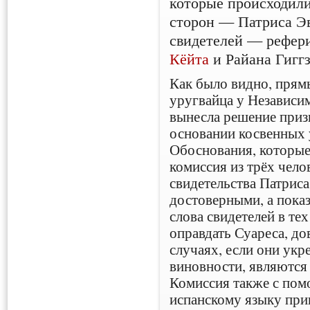
которые происходили
сторон — Патриса Э
свидетелей — рефер
Кёйта
и Райана Гиггз
Как было видно, прям
уругвайца у Независи
вынесла решение приз
основании косвенных 
Обоснования, которые
комиссия из трёх чело
свидетельства Патриса
достоверными, а пока
слова свидетелей в тех
оправдать Суареса, до
случаях, если они укр
виновности, являются
Комиссия также с пом
испанскому языку при