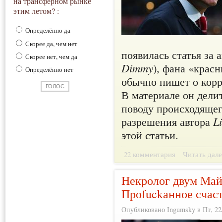
на трансферном рынке
этим летом? :
Определённо да
Скорее да, чем нет
появилась статья за 
Скорее нет, чем да
Dimmy
), фана «крас
Определённо нет
обычно пишет о корр
В материале он дели
поводу происходящег
разрешения автора
L
этой статьи.
22 комментария
Читать дале
Некролог двум Май
Проfuckанное счас
Опубликовано Ingumsky в Пт, 22/