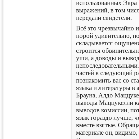
использованных Эвра
выражений, в том числ
передали свидетели.
Всё это чрезвычайно и
порой удивительно, по
складывается ощущени
строится обвинительн
уши, а доводы и выво
непоследовательными..
частей в следующий ра
познакомить вас со ст
языка и литературы в
Брауна, Алдо Маццукел
выводы Маццукелли к
выводов комиссии, пот
язык гораздо лучше, ч
вместе взятые. Обраща
материале он, видимо,