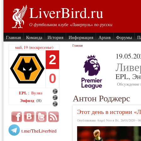
LiverBird.ru
О футбольном клубе «Ливерпуль» по-русски
Главная
Команда
История
Информация
Архив
Форумы
П
Главная
май, 19 (воскресенье)
19.05.20
2
Ливе
0
EPL,
Эн
Обсуждение 
EPL
Вулвз
:
Антон Роджерс
Энфилд
(H)
Этот день в истории «Л
Опубликовано Angel Neo в Вс, 26/01/2020 - 06
t.me/TheLiverbird