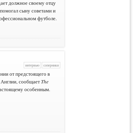
дает должное своему отцу
ы помогал сыну советами и
рофессиональном футболе.
интервью
соперники
нии от предстоящего в
 Англии, сообщает
The
-настоящему особенным.