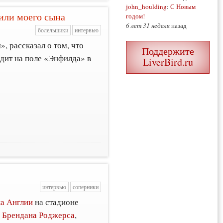
john_houlding
:
С Новым
тили моего сына
годом!
6 лет 31 неделя
назад
болельщики
интервью
», рассказал о том, что
Поддержите
одит на поле «Энфилда» в
LiverBird.ru
интервью
соперники
ка Англии
на стадионе
»
Брендана Роджерса
,