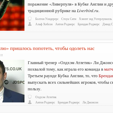
поражение «Ливерпуля» в Кубке Англии и дру
традиционной рубрике на
Liverbird.ru
.
Болтон Уондерерс
Стоук Сити
Хэвент энд Уотерлувилль
Альф Хобсон
Антон Роджерс
Брендан Роджерс
Дэвид 
ю» пришлось попотеть, чтобы одолеть нас
:22
Главный тренер «Олдхэм Атлетик» Ли Джонс
похвалой тому, как играла его команда в
матч
Третьем раунде Кубка Англии, то, что
Бренда
выпускать всех сильнейших игроков, чтобы с
пользу.
Олдхэм Атлетик
Антон Роджерс
Брендан Роджерс
Ли Джонсон