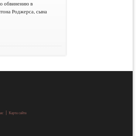
по обвинению в
нтона Роджерса, сына
нас
Карта сайта