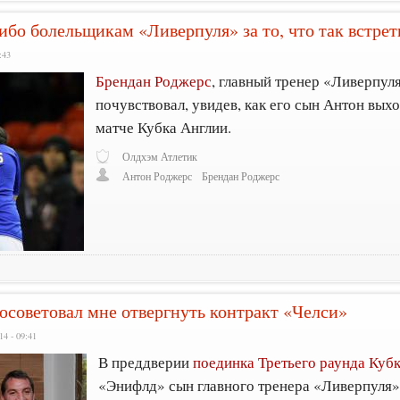
ибо болельщикам «Ливерпуля» за то, что так встре
:43
Брендан Роджерс
, главный тренер «Ливерпуля
почувствовал, увидев, как его сын Антон вых
матче Кубка Англии.
Олдхэм Атлетик
Антон Роджерс
Брендан Роджерс
осоветовал мне отвергнуть контракт «Челси»
14 - 09:41
В преддверии
поединка Третьего раунда Куб
«Энифлд» сын главного тренера «Ливерпуля