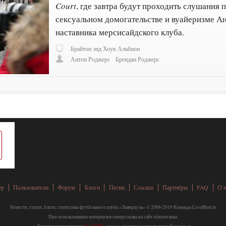
Court
, где завтра будут проходить слушания 
сексуальном домогательстве и вуайеризме А
наставника мерсисайдского клуба.
Брайтон энд Хоув Альбион
Антон Роджерс
Брендан Роджерс
ер
Пользователи
Форум
Блоги
Песни
Ссылки
Партнёры
FAQ
О 
Новости, статьи, блоги, статистика футбольного клуба «Ливерпуль» © 2008-2019 Команда LiverBird.ru
При использовании материалов гиперссылка на сайт обязательна.
Хостинг предоставлен
FastVPS
, самым лучшим хостинг-провайдером ;)