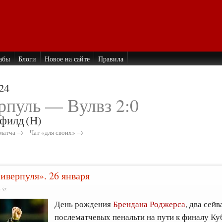
абы
Блоги
Новое на сайте
Правила
24
рпуль — Вулвз 2:0
филд
(H)
матча →
Чат «для своих» →
иверпуля». 26 января
:52
День рождения
Брендана Роджерса
, два сей
послематчевых пенальти на пути к финалу Ку