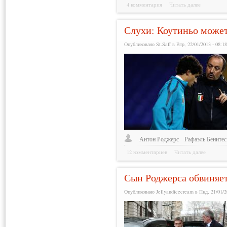
4 комментария
Читать далее
Слухи: Коутиньо может
Опубликовано St.Saff в Втр, 22/01/2013 - 08:1
Антон Роджерс
Рафаэль Бенитес
12 комментариев
Читать далее
Сын Роджерса обвиняет
Опубликовано Jellyandicecream в Пнд, 21/01/2