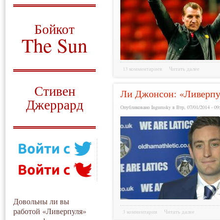
О том, когда появился
и зачем нужен
Бойкот
The Sun
Для тех, у кого всё ещё остались
вопросы
13 комментариев
Читать далее
Русский перевод
Стивен
Ли Джонсон: «Ливерпул
Джеррард
Опубликовано Ingumsky в Втр, 07/01/2014 - 09
Моя история
Довольны ли вы
работой «Ливерпуля»
3 комментария
Читать далее