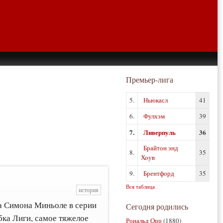
Премьер-лига
5.
Ньюкасл
41
6.
Фулхэм
39
7.
Ливерпуль
36
Брайтон энд
8.
35
Хоув
9.
Брентфорд
35
Вся таблица
история
ва Симона Миньоле в серии
Сегодня родились
бка Лиги, самое тяжелое
Рональд Орр
(1880)