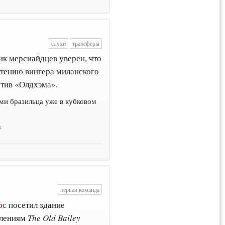
слухи
трансферы
ник мерсиайдцев уверен, что
етению вингера миланского
тив «Олдхэма».
ами бразильца уже в кубковом
к
первая команда
рс
посетил здание
плениям
The Old Bailey