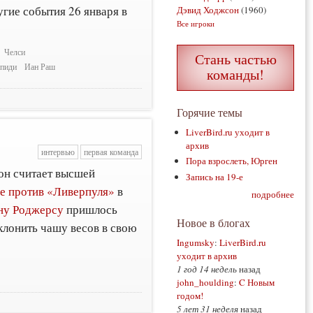
гие события 26 января в
Дэвид Ходжсон
(1960)
Все игроки
Челси
Стань частью
Спиди
Иан Раш
команды!
Горячие темы
LiverBird.ru уходит в
архив
интервью
первая команда
Пора взрослеть, Юрген
он считает высшей
Запись на 19-е
е против «Ливерпуля»
в
подробнее
ну Роджерсу
пришлось
Новое в блогах
клонить чашу весов в свою
Ingumsky
:
LiverBird.ru
уходит в архив
1 год 14 недель
назад
john_houlding
:
C Новым
годом!
5 лет 31 неделя
назад