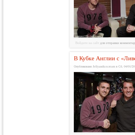
Войдите на сайт
для отправки коммента
В Кубке Англии с «Лив
Опубликовано Jellyandicecream в Сб, 04/01/20