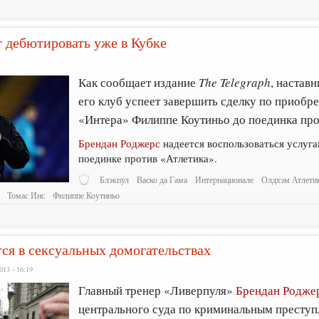
 дебютировать уже в Кубке
8
Как сообщает издание
The Telegraph
, настав
его клуб успеет завершить сделку по приобр
«Интера» Филиппе Коутиньо до поединка про
Брендан Роджерс
надеется воспользоваться услуг
поединке против «Атлетика».
Блэкпул
Васко да Гама
Интернационале
Олдхэм Атлети
Томас Инс
Филиппе Коутиньо
ся в сексуальных домогательствах
013 - 16:19
Главный тренер «Ливерпуля»
Брендан Родже
центрального суда по криминальным престу