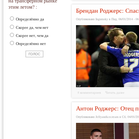
на трансферном рынке
этим летом? :
Брендан Роджерс: Спас
Определённо да
Опубликовано Ingumsky в Пнд, 06/01/2014 - 06
Скорее да, чем нет
Скорее нет, чем да
Определённо нет
8 комментариев
Читать далее
Антон Роджерс: Отец п
Опубликовано Jellyandicecream в Сб, 04/01/20