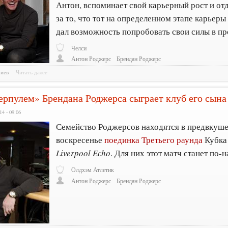
Антон, вспоминает свой карьерный рост и от
за то, что тот на определенном этапе карьер
дал возможность попробовать свои силы в п
Челси
Антон Роджерс
Брендан Роджерс
риев
Читать далее
ерпулем» Брендана Роджерса сыграет клуб его сына
14 - 09:06
Семейство Роджерсов находятся в предвкуше
воскресенье
поединка Третьего раунда
Кубка
Liverpool Echo
. Для них этот матч станет по
Олдхэм Атлетик
Антон Роджерс
Брендан Роджерс