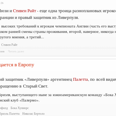
:26
 Люзи и
Стивен Райт
- еще одна троица разноплановых игроко
Франции и правый защитник из Ливерпуля.
высоких требований к игрокам чемпионата Англии (часть его выс
ком ранней смены страны проживания, второй, наверное, никогда 
угого мнения, а третий...
Стивен Райт
риев
Читать далее
щается в Европу
й защитник «Ливерпуля» аргентинец
Палетта
, по всей види
вращению в Старый Свет.
бриэля, выступающего ныне за южноамериканскую команду «Бока 
нский клуб «Палермо».
нфилд
Бока Хуниорс
бриэль Палетта
Николас Бертоло