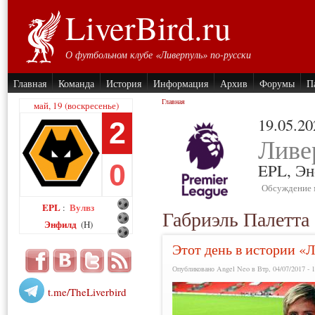
LiverBird.ru
О футбольном клубе «Ливерпуль» по-русски
Главная
Команда
История
Информация
Архив
Форумы
П
Главная
май, 19 (воскресенье)
19.05.20
2
Ливе
0
EPL,
Эн
Обсуждение 
EPL
Вулвз
:
Габриэль Палетта
Энфилд
(H)
Этот день в истории «
Опубликовано Angel Neo в Втр, 04/07/2017 - 1
t.me/TheLiverbird