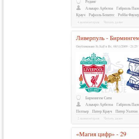
Рединг
Альваро Арбелоа
Габриэль Пале
Крауч
Рафаэль Бенитес
Робби Фауле
4 комментария
Читать далее
Ливерпуль - Бирмингем
Опубликовано St.Saff в Вс, 08/11/2009 - 21:25
Бирмингем Сити
Альваро Арбелоа
Габриэль Пале
Пелтьер
Питер Крауч
Питер Уолтон
2 комментария
Читать далее
«Магия цифр» - 29