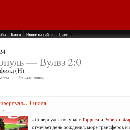
абы
Блоги
Новое на сайте
Правила
24
рпуль — Вулвз 2:0
филд
(H)
матча →
Чат «для своих» →
Ливерпуля». 4 июля
3:25
«Ливерпуль» покупает
Торреса
и
Роберто Фи
отмечает день рождения, море трансферов и 