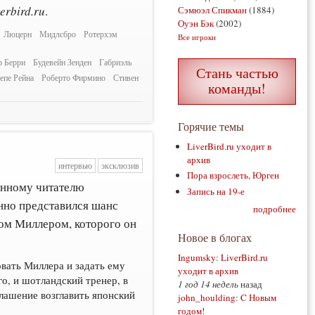
verbird.ru
.
Сэмюэл Спикман
(1884)
Оуэн Бэк
(2002)
Люцерн
Мидлсбро
Ротерхэм
Все игроки
р Берри
Будевейн Зенден
Габриэль
Стань частью
епе Рейна
Роберто Фирмино
Стивен
команды!
Горячие темы
LiverBird.ru уходит в
архив
интервью
эксклюзив
Пора взрослеть, Юрген
янному читателю
Запись на 19-е
нно представился шанс
подробнее
ом Миллером, которого он
Новое в блогах
Ingumsky
:
LiverBird.ru
вать Миллера и задать ему
уходит в архив
го, и шотландский тренер, в
1 год 14 недель
назад
лашение возглавить японский
john_houlding
:
C Новым
годом!