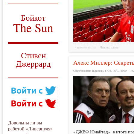
О том, когда появился
и зачем нужен
Бойкот
The Sun
Для тех, у кого всё ещё остались
вопросы
4 комментария
Читать далее
Русский перевод
Стивен
Алекс Миллер: Секрет
Джеррард
Опубликовано Ingumsky в Сб, 06/03/2010 - 14:
Моя история
Довольны ли вы
работой «Ливерпуля»
«ДЖЕФ Юнайтед», в итоге проп