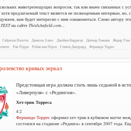
ескольких животрепещущих вопросов, так или иначе связанных с ус
 хотя предлагаемый текст является не полноценным интервью, но, с
думаем, вам будет интересно с ним ознакомиться. Слово автору э
ATEST
на сайте
ThisIsAnfield.com
...
Габриэль Палетта
Даниэль Алвес
Джейми Каррагер
Дитмар Хаманн
Жерар Улье
енитес
Рик Пэрри
Робин ван Перси
Стивен Джеррард
Фернандо Торрес
ролевство кривых зеркал
Предстоящая игра должна стать лишь седьмой в ист
«Ливерпуля» с «Редингом».
Хет-трик Торреса
4:2
Фернандо Торрес
оформил хет-трик в кубковом матче меж
состоялся на стадионе «Рединга» в сентябре 2007 года. Е