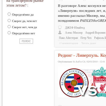
на трансферном рынке
этим летом? :
В разговоре Алекс коснулся н
«Ливерпуля» последних лет, и,
Определённо да
именно рассказал Миллер, мы 
псевдонимом
PAISLEYtheGRE
Скорее да, чем нет
Скорее нет, чем да
ДЖЕФ Юнайтед
Алекс Миллер
Андрей Воронин
Определённо нет
Пако Айестеран
Петр Чех
Рафаэль Б
13 комментариев
Читать далее
Рединг - Ливерпуль. Ко
Опубликовано St.Saff в Сб, 02/01/2010 - 12:01