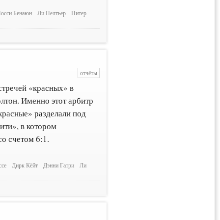
осси Бенаюн
Ли Пелтьер
Питер
отчёты
стречей «красных» в
лтон. Именно этот арбитр
красные» разделали под
ити», в котором
о счетом 6:1.
ссе
Дирк Кёйт
Дэнни Гатри
Ли