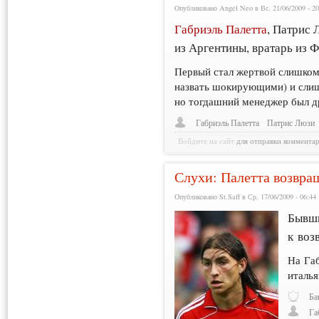
Опубликовано Angel Neo в Вс, 21/06/2009 - 20
Габриэль Палетта
, Патрис
из Аргентины, вратарь из 
Первый стал жертвой слишком 
назвать шокирующими) и слиш
но тогдашний менеджер был др
Габриэль Палетта
Патрис Люзи
Войдите на сайт
для отправки коммента
Слухи: Палетта возвра
Опубликовано St.Saff в Ср, 17/06/2009 - 06:44
Бывши
к воз
На Га
италья
Ба
Га