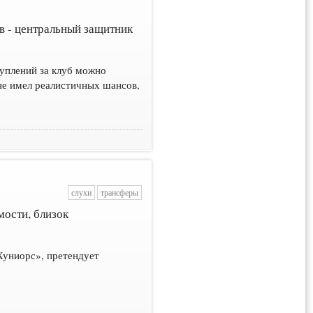
в - центральный защитник
туплений за клуб можно
не имел реалистичных шансов,
слухи
трансферы
мости, близок
Хуниорс», претендует