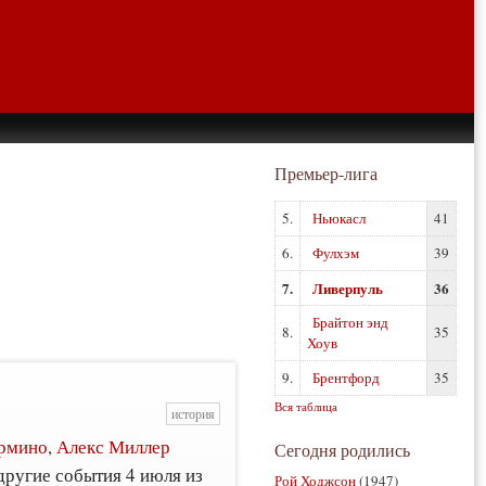
Премьер-лига
5.
Ньюкасл
41
6.
Фулхэм
39
7.
Ливерпуль
36
Брайтон энд
8.
35
Хоув
9.
Брентфорд
35
Вся таблица
история
рмино
,
Алекс Миллер
Сегодня родились
другие события 4 июля из
Рой Ходжсон
(1947)