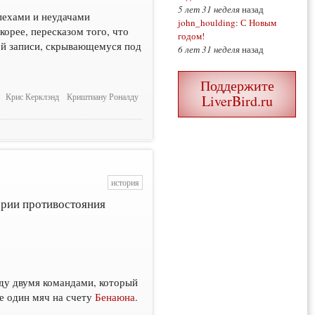
5 лет 31 неделя
назад
пехами и неудачами
john_houlding
:
С Новым
корее, пересказом того, что
годом!
той записи, скрывающемуся под
6 лет 31 неделя
назад
Поддержите
Крис Керклэнд
Криштиану Роналду
LiverBird.ru
история
ории противостояния
ду двумя командами, который
ще один мяч на счету
Бенаюна
.