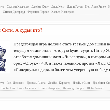
тта
Джейми Каррагер
Джеймс Смит
Дирк Кёйт
Дэнни Гатри
Йон-Арне Риисе
Й
р
Стивен Джеррард
Фернандо Торрес
Хавьер Маскерано
 Сити. А судьи кто?
Предстоящая игра должна стать третьей домашней в
текущем чемпионате, которую будет судить Питер Уо
отработал домашний матч «Ливерпуля», в котором «
орех «Стоук» - 4:0, а также поединок против «Халл С
«Ливерпуль» одержал более чем уверенную победу с
тта
Глен Джонсон
Даниэль Айяла
Джейми Каррагер
Джеймс Смит
Джибриль Си
Робби Кин
Сами Хююпия
Стивен Джеррард
Фернандо Торрес
Шаби Алонсо