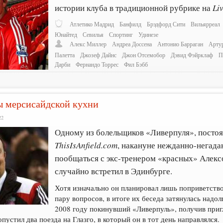
истории клуба в традиционной рубрике на
Li
Атлетико Мадрид
Банфилд
Брэдфорд Сити
Вильярреал
Юнайтед
Севилья
Спортинг
Удинезе
Алекс Миллер
Андреа Доссена
Антонио Барраган
Арту
Палетта
Джозеф Дайнс
Джон Отсемобор
Дэвид Фэйрклаф
П
Дарби
Фернандо Торрес
Фил Бэбб
ы мерсисайдской кухни
22
Одному из болельщиков «Ливерпуля», посто
ThisIsAnfield.com
, накануне нежданно-негада
пообщаться с экс-тренером «красных» Алекс
случайно встретил в Эдинбурге.
Хотя изначально он планировал лишь поприветство
пару вопросов, в итоге их беседа затянулась надол
2008 году покинувший «Ливерпуль», получив приг
устил два поезда на Глазго, в который он в тот день направлялся.