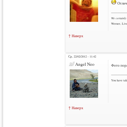
Отлич
___________
We certainly
Werner, Live
↑ Наверх
Ср, 22/02/2012 - 11:42
Angel Neo
Фото пора
___________
You have tak
↑ Наверх