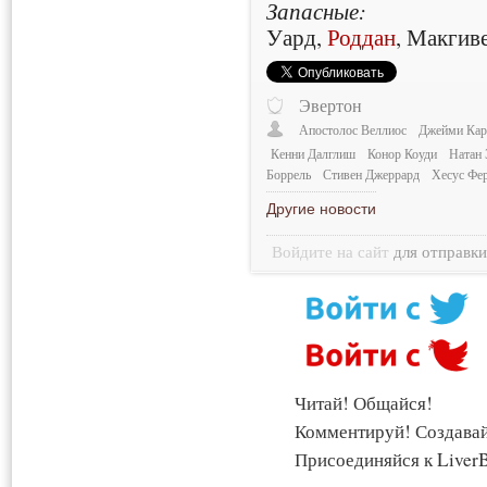
Запасные:
Уард,
Роддан
, Макгив
Эвертон
Апостолос Веллиос
Джейми Кар
Кенни Далглиш
Конор Коуди
Натан 
Боррель
Стивен Джеррард
Хесус Фер
Другие новости
Войдите на сайт
для отправк
Читай! Общайся!
Комментируй! Создава
Присоединяйся к LiverB