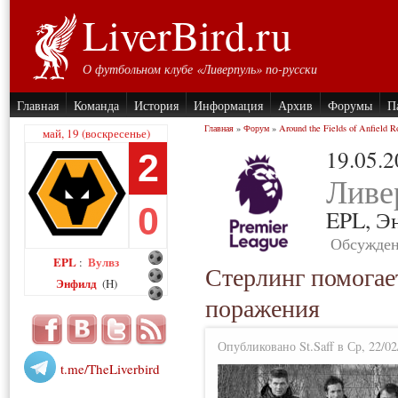
LiverBird.ru
О футбольном клубе «Ливерпуль» по-русски
Главная
Команда
История
Информация
Архив
Форумы
П
Главная
»
Форум
»
Around the Fields of Anfield R
май, 19 (воскресенье)
19.05.
2
Ливе
0
EPL,
Э
Обсужден
EPL
Вулвз
:
Стерлинг помогае
Энфилд
(H)
поражения
Опубликовано St.Saff в Ср, 22/02
t.me/TheLiverbird