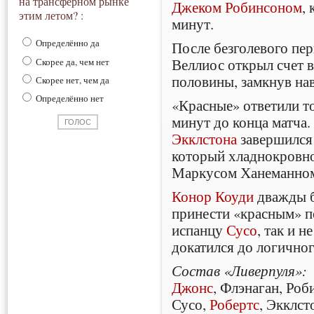
на трансферном рынке
Джеком Робинсоном
,
этим летом? :
минут.
Определённо да
После безголевого пе
Веллиос открыл счет в
Скорее да, чем нет
половины, замкнув на
Скорее нет, чем да
Определённо нет
«Красные» ответили т
минут до конца матча
Экклстона
завершился 
который хладнокровн
Маркусом Ханеманно
Конор Коуди
дважды б
принести «красным» по
испанцу
Сусо
, так и н
докатился до логично
Состав «Ливерпуля»:
Джонс
, Флэнаган, Роб
Сусо,
Робертс
, Экклст