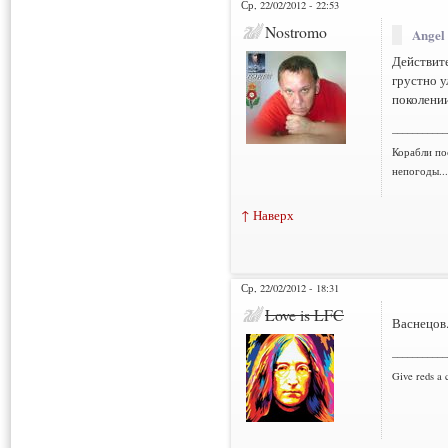
Ср, 22/02/2012 - 22:53
Nostromo
Angel
Действите
грустно у
поколении
___________
Корабли по
непогоды..
↑ Наверх
Ср, 22/02/2012 - 18:31
Love is LFC
Васнецов
___________
Give reds a 