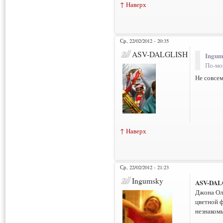
↑ Наверх
Ср, 22/02/2012 - 20:35
ASV-DALGLISH
Ingum
По-мо
Не совсем
↑ Наверх
Ср, 22/02/2012 - 21:23
Ingumsky
ASV-DAL
Джона Ол
цветной ф
незнаком