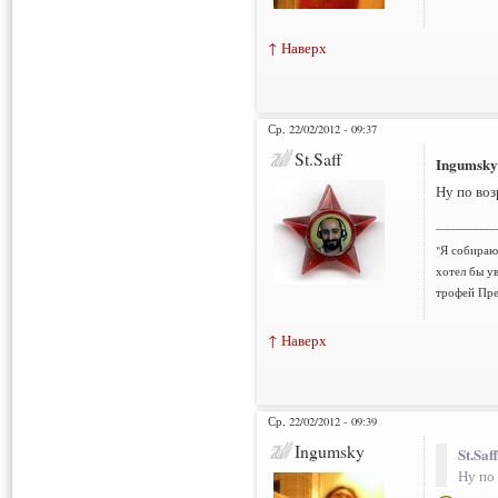
↑ Наверх
Ср, 22/02/2012 - 09:37
St.Saff
Ingumsky
Ну по воз
___________
"Я собираюс
хотел бы у
трофей Пре
↑ Наверх
Ср, 22/02/2012 - 09:39
Ingumsky
St.Saf
Ну по