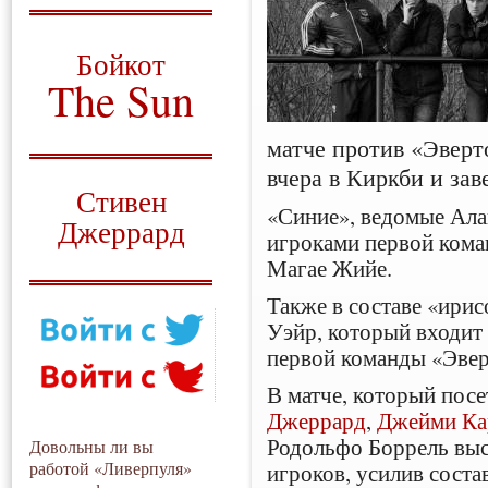
О том, когда появился
и зачем нужен
Бойкот
The Sun
Для тех, у кого всё ещё остались
матче против «Эверт
вопросы
вчера в Киркби и зав
Русский перевод
Стивен
«Синие», ведомые Ала
Джеррард
игроками первой ком
Магае Жийе.
Моя история
Также в составе «ирис
Уэйр, который входит 
первой команды «Эвер
В матче, который пос
Джеррард
,
Джейми Ка
Родольфо Боррель выс
Довольны ли вы
работой «Ливерпуля»
игроков, усилив соста