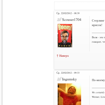
Ср, 22/02/2012 - 08:39
Scouser1704
Стерлинг 
ирисок!
___________
Воля - это 
говорит, ч
↑ Наверх
Ср, 22/02/2012 - 09:33
Ingumsky
По-моему,
___________
We certainly
Werner, Live