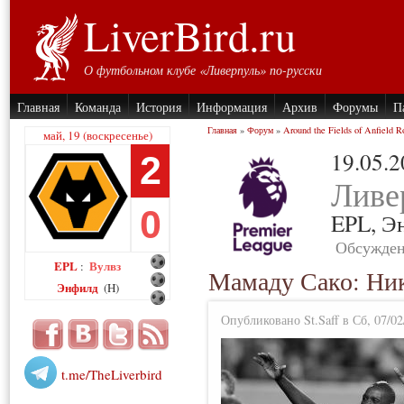
LiverBird.ru
О футбольном клубе «Ливерпуль» по-русски
Главная
Команда
История
Информация
Архив
Форумы
П
Главная
»
Форум
»
Around the Fields of Anfield R
май, 19 (воскресенье)
19.05.
2
Ливе
0
EPL,
Э
Обсужден
EPL
Вулвз
:
Мамаду Сако: Ник
Энфилд
(H)
Опубликовано St.Saff в Сб, 07/02
t.me/TheLiverbird