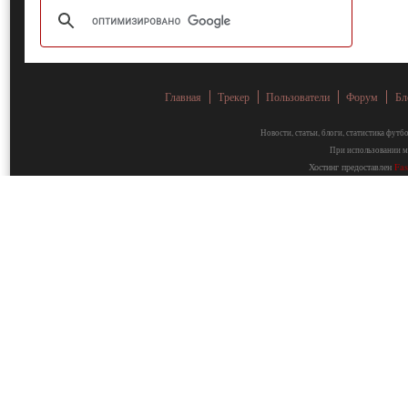
Главная
Трекер
Пользователи
Форум
Бл
Новости, статьи, блоги, статистика фут
При использовании ма
Хостинг предоставлен
Fa