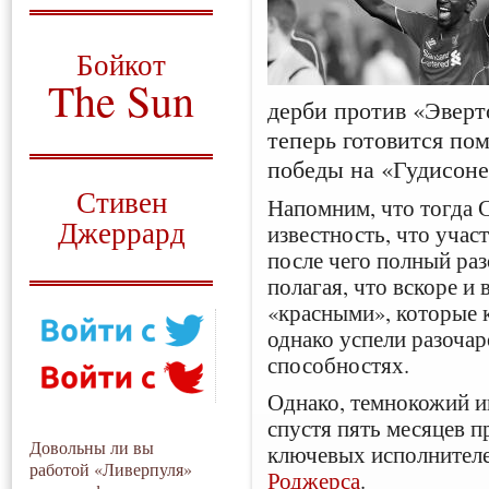
О том, когда появился
и зачем нужен
Бойкот
The Sun
дерби против «Эверт
Для тех, у кого всё ещё остались
теперь готовится по
вопросы
победы на «Гудисоне
Русский перевод
Стивен
Напомним, что тогда С
Джеррард
известность, что участ
после чего полный ра
Моя история
полагая, что вскоре и 
«красными», которые к
однако успели разочар
способностях.
Однако, темнокожий иг
спустя пять месяцев п
Довольны ли вы
ключевых исполнител
работой «Ливерпуля»
Роджерса
.