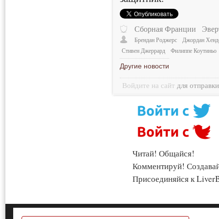
Сборная Франции
Эвер
Брендан Роджерс
Джордан Хенд
Стивен Джеррард
Филиппе Коутиньо
Другие новости
Войдите на сайт
для отправк
Читай! Общайся!
Комментируй! Создава
Присоединяйся к LiverB