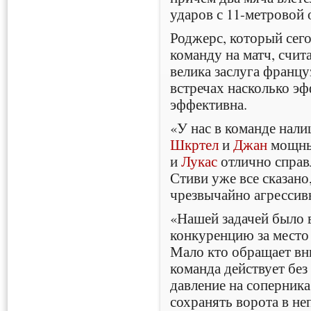
ударов с 11-метровой 
Роджерс, который сего
команду на матч, счит
велика заслуга францу
встречах насколько эф
эффективна.
«У нас в команде нали
Шкртел
и
Джан
мощны
и
Лукас
отлично справ
Стиви уже все сказано
чрезвычайно агрессивн
«Нашей задачей было 
конкуренцию за место 
Мало кто обращает вн
команда действует без 
давление на соперника
сохранять ворота в н