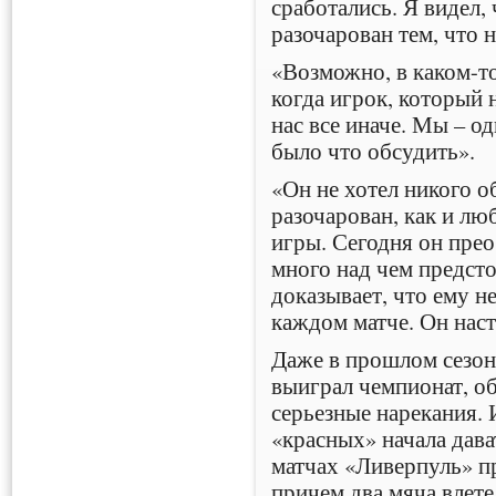
сработались. Я видел, 
разочарован тем, что н
«Возможно, в каком-т
когда игрок, который н
нас все иначе. Мы – о
было что обсудить».
«Он не хотел никого о
разочарован, как и лю
игры. Сегодня он прео
много над чем предсто
доказывает, что ему не
каждом матче. Он нас
Даже в прошлом сезоне
выиграл чемпионат, о
серьезные нарекания. 
«красных» начала дава
матчах «Ливерпуль» п
причем два мяча влете