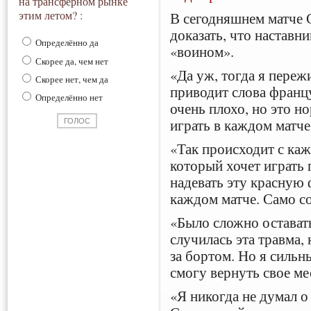
на трансферном рынке
этим летом? :
В сегодняшнем матче 
доказать, что наставни
Определённо да
«воином».
Скорее да, чем нет
«Да уж, тогда я переж
Скорее нет, чем да
приводит слова франц
Определённо нет
очень плохо, но это н
играть в каждом матче
«Так происходит с ка
который хочет играть
надевать эту красную 
каждом матче. Само со
«Было сложно оставать
случилась эта травма,
за бортом. Но я сильн
смогу вернуть свое ме
«Я никогда не думал о