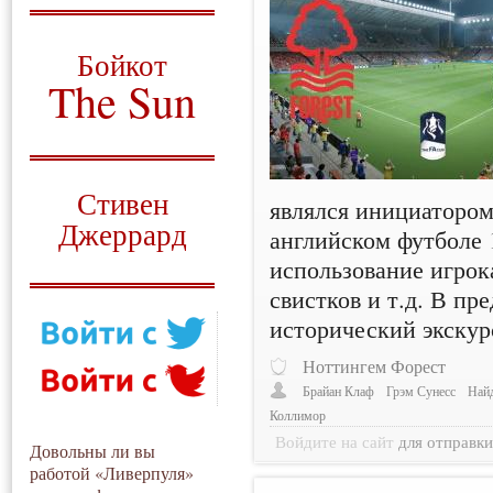
О том, когда появился
и зачем нужен
Бойкот
The Sun
Для тех, у кого всё ещё остались
вопросы
Русский перевод
Стивен
являлся инициатором
Джеррард
английском футболе 1
использование игрок
Моя история
свистков и т.д. В пр
исторический экскур
Ноттингем Форест
Брайан Клаф
Грэм Сунесс
Най
Коллимор
Войдите на сайт
для отправк
Довольны ли вы
работой «Ливерпуля»