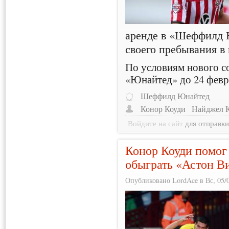
аренде в «Шеффилд 
своего пребывания 
По условиям нового с
«Юнайтед» до 24 февр
Шеффилд Юнайтед
Конор Коуди
Найджел 
Войдите на сайт
для отправк
Конор Коуди помо
обыграть «Астон В
Опубликовано LordAce в Вс, 05/0