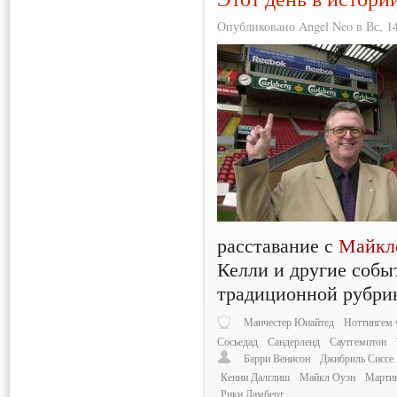
Опубликовано Angel Neo в Вс, 14
расставание с
Майкл
Келли и другие событ
традиционной рубри
Манчестер Юнайтед
Ноттингем 
Сосьедад
Сандерленд
Саутгемптон
Барри Венисон
Джибриль Сиссе
Кенни Далглиш
Майкл Оуэн
Марти
Рики Ламберт