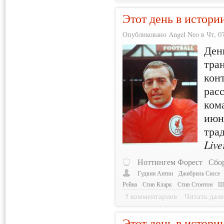
Этот день в истори
Опубликовано Angel Neo в Чт, 07
Ден
тра
кон
рас
ком
июн
тра
Live
Ноттингем Форест
Сбо
Гудвин Антви
Джибриль Сиссе
Рейна
Стив Кларк
Стив Стонтон
Ш
5 комментариев
Читать дале
Этот день в истори