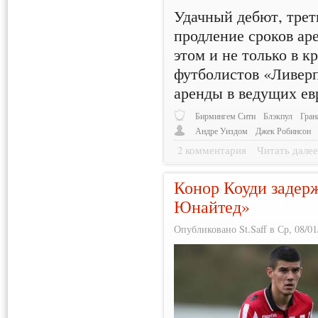
Удачный дебют, треть
продление сроков ар
этом и не только в 
футболистов «Ливерп
аренды в ведущих ев
Бирмингем Сити
Блэкпул
Гран
Андре Уиздом
Джек Робинсон
2 комментария
Читать дале
Конор Коуди задер
Юнайтед»
Опубликовано St.Saff в Ср, 08/01