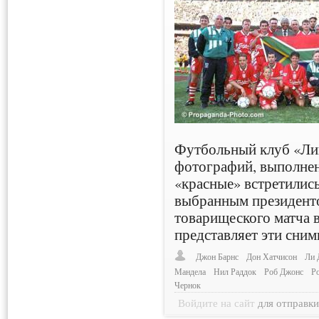
Футбольный клуб «Ли
фотографий, выполненн
«красные» встретились
выбранным президент
товарищеского матча 
представляет эти сни
Джон Барнс
Дон Хатчисон
Ли 
Мандела
Нил Раддок
Роб Джонс
Р
Чернок
Войдите на сайт
для отправк