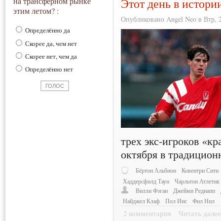
Этот день в истори
на трансферном рынке
этим летом? :
Опубликовано Angel Neo в Втр, 2
Определённо да
Скорее да, чем нет
Скорее нет, чем да
Определённо нет
трех экс-игроков «к
октября в традицион
Бёртон Альбион
Ковентри Сити
Хаддерсфилд Таун
Чарльтон Атлетик
Вилли Фэган
Джейми Реднапп
Найджел Клаф
Пол Инс
Фил Нил
2 комментария
Читать дале