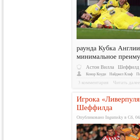
раунда Кубка Англии
минимальное преиму
Астон Вилла
Шеффилд
Конор Коуди
Найджел Клаф
П
3 комментария
Читать дале
Игрока «Ливерпуля»
Шеффилда
Опубликовано Ingumsky в Сб, 04/