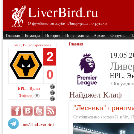
LiverBird.ru
О футбольном клубе «Ливерпуль» по-русски
Главная
Команда
История
Информация
Архив
Форумы
П
Главная
май, 19 (воскресенье)
2
19.05.
Ливе
0
EPL,
Э
Обсужден
EPL
Вулвз
:
Найджел Клаф
Энфилд
(H)
"Лесники" приним
Опубликовано socrates71 в Чт, 17
t.me/TheLiverbird