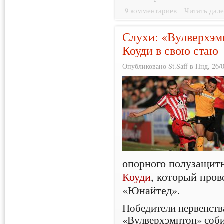
9 комментариев
Читать дале
Слухи: «Вулверхэмп
Коуди в свою стаю
Опубликовано St.Saff в Пнд, 26/0
опорного полузащит
Коуди
, который пров
«Юнайтед».
Победители первенств
«Вулверхэмптон» соби