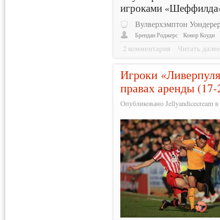
игроками «Шеффилда»
Вулверхэмптон Уондере
Брендан Роджерс
Конор Коуди
2 комментария
Читать дале
Игроки «Ливерпуля»
правах аренды (17-
Опубликовано Jellyandicecream в 