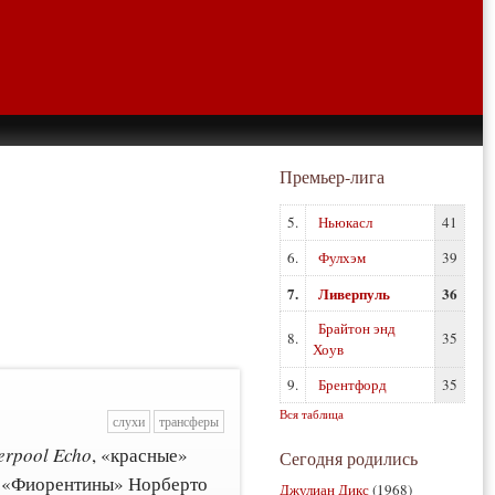
Премьер-лига
5.
Ньюкасл
41
6.
Фулхэм
39
7.
Ливерпуль
36
Брайтон энд
8.
35
Хоув
9.
Брентфорд
35
Вся таблица
слухи
трансферы
erpool Echo
, «красные»
Сегодня родились
а «Фиорентины» Норберто
Джулиан Дикс
(1968)