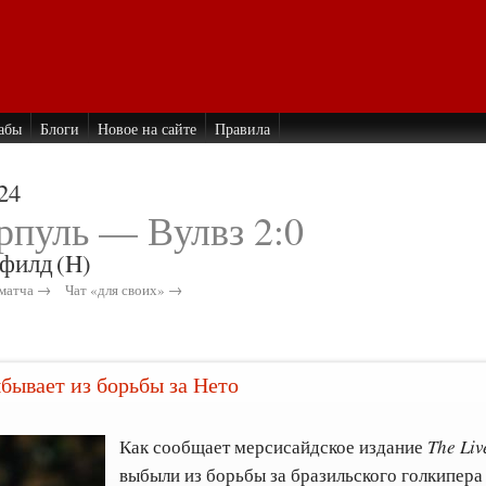
абы
Блоги
Новое на сайте
Правила
24
рпуль — Вулвз 2:0
филд
(H)
матча →
Чат «для своих» →
бывает из борьбы за Нето
Как сообщает мерсисайдское издание
The Liv
выбыли из борьбы за бразильского голкипер