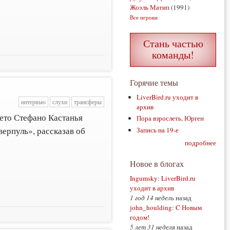
Жоэль Матип
(1991)
Все игроки
Стань частью
команды!
Горячие темы
LiverBird.ru уходит в
интервью
слухи
трансферы
архив
ето Стефано Кастанья
Пора взрослеть, Юрген
верпуль», рассказав об
Запись на 19-е
подробнее
Новое в блогах
Ingumsky
:
LiverBird.ru
уходит в архив
1 год 14 недель
назад
john_houlding
:
C Новым
годом!
5 лет 31 неделя
назад