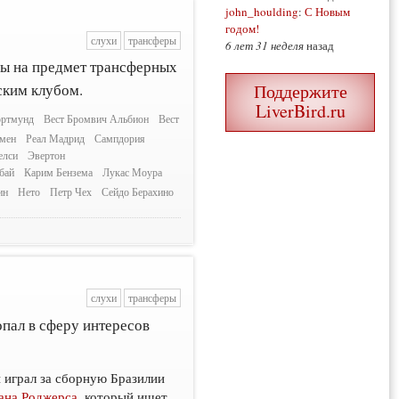
john_houlding
:
С Новым
годом!
слухи
трансферы
6 лет 31 неделя
назад
ы на предмет трансферных
Поддержите
ским клубом.
LiverBird.ru
ортмунд
Вест Бромвич Альбион
Вест
мен
Реал Мадрид
Сампдория
елси
Эвертон
бай
Карим Бензема
Лукас Моура
ин
Нето
Петр Чех
Сейдо Берахино
слухи
трансферы
пал в сферу интересов
 играл за сборную Бразилии
ана Роджерса
, который ищет