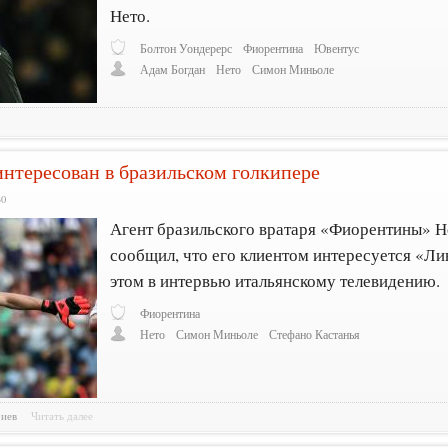
Нето.
Болтон Уондерерс
Фиорентина
Ювентус
Адам Богдан
Нето
Симон Миньоле
интересован в бразильском голкипере
30
Агент бразильского вратаря «Фиорентины» Н
сообщил, что его клиентом интересуется «Ли
этом в интервью итальянскому телевидению.
Фиорентина
Нето
Симон Миньоле
Стефано Кастанья
риев
Читать далее