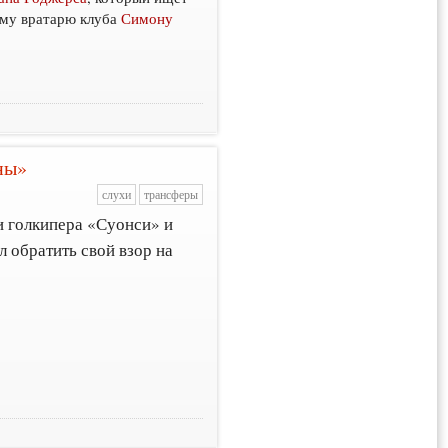
ому вратарю клуба
Симону
ны»
слухи
трансферы
и голкипера «Суонси» и
 обратить свой взор на