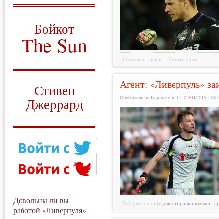
О том, когда появился
и зачем нужен
Бойкот
The Sun
Для тех, у кого всё ещё остались
13 комментариев
Читать далее
вопросы
Русский перевод
Агент: «Ливерпуль» за
Стивен
Опубликовано Ingumsky в Чт, 02/04/2015 - 08:
Джеррард
Моя история
Довольны ли вы
Войдите на сайт
для отправки коммента
работой «Ливерпуля»