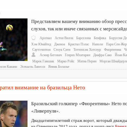
8
Представляем вашему вниманию обзор пресс
слухов, так или иначе связанных с мерсисайд
Арсенал
Астон Вилла
Барселона
Бенфика
Боруссия Д
Хэм Юнайтед
Дженоа
Кристал Пэлас
Наполи
Пари Сен-Жер
Саутгемптон
Стоук Сити
Тоттенхэм Хотспур
Фиорентина
Ч
Асмир Бегович
Генрих Мхитарян
Диафра Сако
Йоан Ка
Марек Гамшик
Марко Ройс
Матиа Перин
Морган Шнайдерл
нсон Кавани
Эсекьель Лавесси
Янник Болазье
ратил внимание на бразильца Нето
Бразильский голкипер «Фиорентины» Нето по
«Ливерпуля».
Двадцатипятилетний страж ворот, который дважды
на Олимпиаде 2012 года, попал в шорт-лист
Бренд