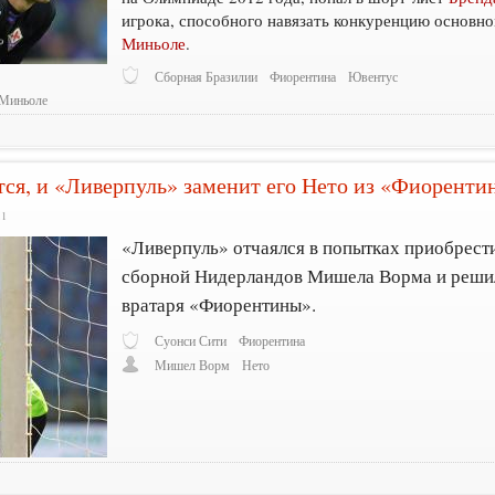
игрока, способного навязать конкуренцию основн
Миньоле
.
Сборная Бразилии
Фиорентина
Ювентус
Миньоле
тся, и «Ливерпуль» заменит его Нето из «Фиоренти
11
«Ливерпуль» отчаялся в попытках приобрест
сборной Нидерландов Мишела Ворма и решил
вратаря «Фиорентины».
Суонси Сити
Фиорентина
Мишел Ворм
Нето