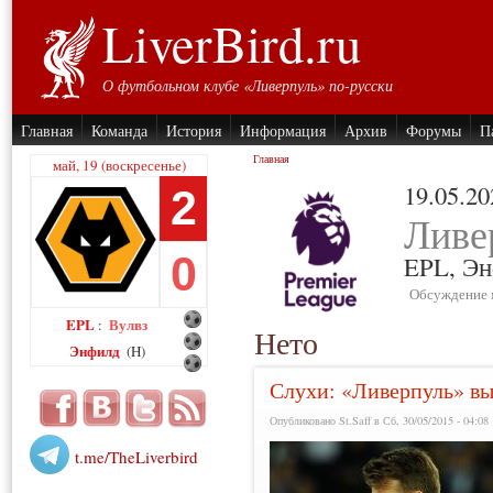
LiverBird.ru
О футбольном клубе «Ливерпуль» по-русски
Главная
Команда
История
Информация
Архив
Форумы
П
Главная
май, 19 (воскресенье)
19.05.20
2
Ливе
0
EPL,
Эн
Обсуждение 
EPL
Вулвз
:
Нето
Энфилд
(H)
Слухи: «Ливерпуль» вы
Опубликовано St.Saff в Сб, 30/05/2015 - 04:08
t.me/TheLiverbird