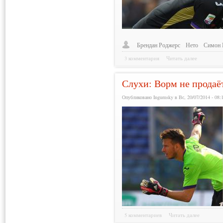
Брендан Роджерс
Нето
Симон 
3 комментария
Читать далее
Слухи: Ворм не продаё
Опубликовано Ingumsky в Вс, 20/07/2014 - 08:
5 комментариев
Читать далее