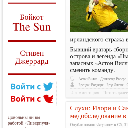
О том, когда появился
и зачем нужен
Бойкот
The Sun
Для тех, у кого всё ещё остались
ирландского стража 
вопросы
Русский перевод
Бывший вратарь сбор
Стивен
острова и легенда «Нь
Джеррард
запасных «Астон Виллы
сменить команду.
Моя история
Астон Вилла
Донкастер Роверс
Брендан Роджерс
Брэд Джонс
4 комментария
Читать дале
Слухи: Илори и Сак
медобследование в
Довольны ли вы
работой «Ливерпуля»
Опубликовано vkrysanov в Сб, 31