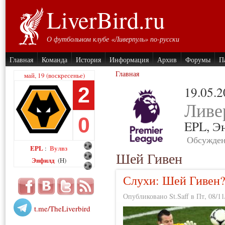
LiverBird.ru
О футбольном клубе «Ливерпуль» по-русски
Главная
Команда
История
Информация
Архив
Форумы
П
Главная
май, 19 (воскресенье)
2
19.05.
Ливе
0
EPL,
Э
Обсужден
EPL
Вулвз
:
Шей Гивен
Энфилд
(H)
Слухи: Шей Гивен
Опубликовано St.Saff в Пт, 08/11
t.me/TheLiverbird