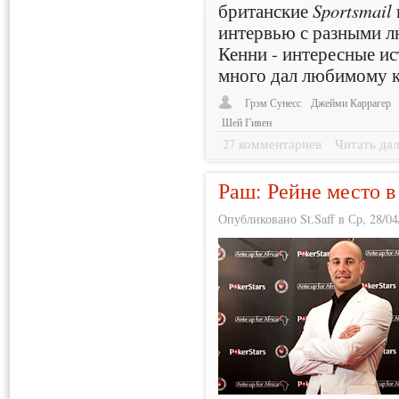
британские
Sportsmail
интервью с разными л
Кенни - интересные ис
много дал любимому к
Грэм Сунесс
Джейми Каррагер
Шей Гивен
27 комментариев
Читать дал
Раш: Рейне место в
Опубликовано St.Saff в Ср, 28/04