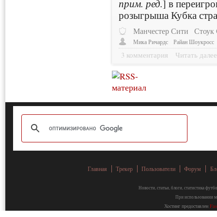
прим. ред.
] в переигр
розыгрыша Кубка стр
Манчестер Сити
Стоук
Мика Ричардс
Райан Шоукросс
3 комментария
Читать дале
Главная
Трекер
Пользователи
Форум
Бл
Новости, статьи, блоги, статистика фут
При использовании ма
Хостинг предоставлен
Fa