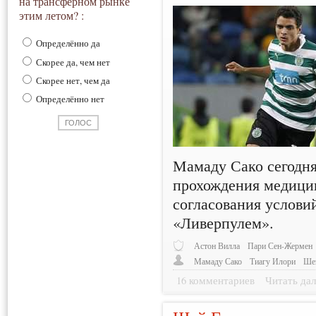
на трансферном рынке
этим летом? :
Определённо да
Скорее да, чем нет
Скорее нет, чем да
Определённо нет
Мамаду Сако сегодня
прохождения медицин
согласования услови
«Ливерпулем».
Астон Вилла
Пари Сен-Жермен
Мамаду Сако
Тиагу Илори
Ше
16 комментариев
Читать дал