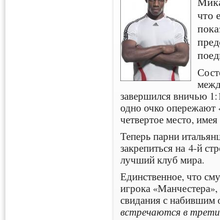
Мика
что 
пока
пред
поед
Сост
межд
завершился вничью 1:1
одно очко опережают 
четвертое место, имея 
Теперь парни итальян
закрепиться на
4-й
стр
лучший клуб мира.
Единственное, что см
игрока «Манчестера», 
свидания с набившим 
встречаются в третий