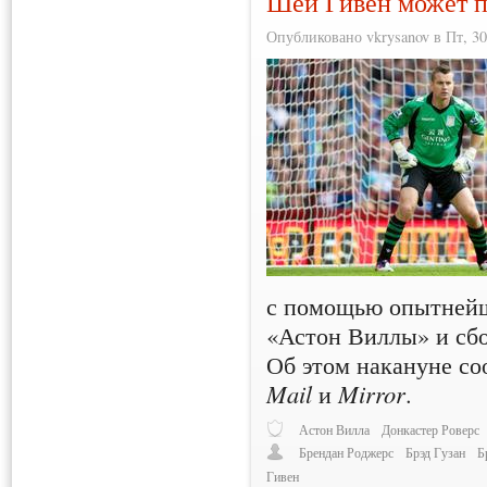
Шей Гивен может п
Опубликовано vkrysanov в Пт, 30
с помощью опытнейш
«Астон Виллы» и сб
Об этом накануне с
Mail
и
Mirror
.
Астон Вилла
Донкастер Роверс
Брендан Роджерс
Брэд Гузан
Б
Гивен