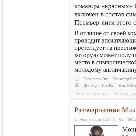
команды «красных»
включен в состав си
Премьер-лиги этого с
В отличие от своей к
проводит впечатляющи
претендует на прест
которую может получит
место в символическо
молодому англичанин
Бирмингем Сити
Манчестер Сит
Джо Харт
Иан Раш
Пепе Рейн
36 комментариев
Читать дал
Разочарования Ми
Опубликовано St.Saff в Чт, 18/02
Мощ