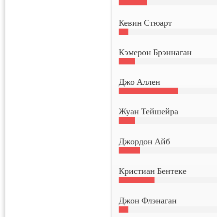
Кевин Стюарт
Кэмерон Брэннаган
Джо Аллен
Жуан Тейшейра
Джордон Айб
Кристиан Бентеке
Джон Флэнаган