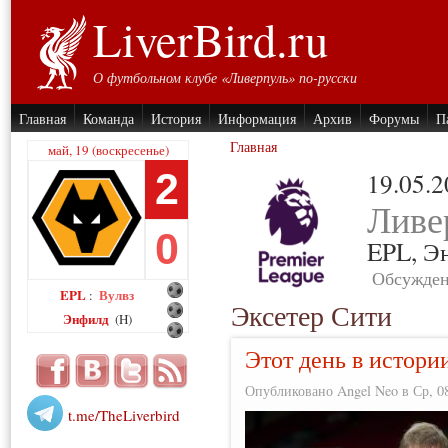
LiverBird.ru
О футбольном клубе «Ливерпуль» по-русски
Главная
Команда
История
Информация
Архив
Форумы
П
Главная
май, 19 (воскресенье)
2
19.05.
Ливе
0
EPL,
Э
Обсужден
EPL
Вулвз
:
Эксетер Сити
Энфилд
(H)
Этот день в истори
Опубликовано Angel Neo в Ср, 08
t.me/TheLiverbird