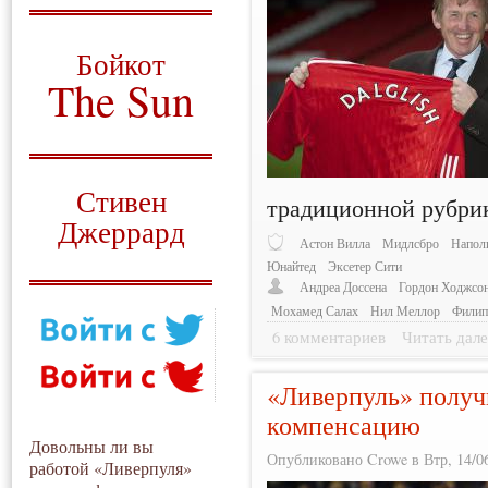
О том, когда появился
и зачем нужен
Бойкот
The Sun
Для тех, у кого всё ещё остались
вопросы
Русский перевод
Стивен
традиционной рубри
Джеррард
Астон Вилла
Мидлсбро
Напол
Моя история
Юнайтед
Эксетер Сити
Андреа Доссена
Гордон Ходжсо
Мохамед Салах
Нил Меллор
Филип
6 комментариев
Читать дале
«Ливерпуль» получ
компенсацию
Довольны ли вы
Опубликовано Crowe в Втр, 14/06
работой «Ливерпуля»