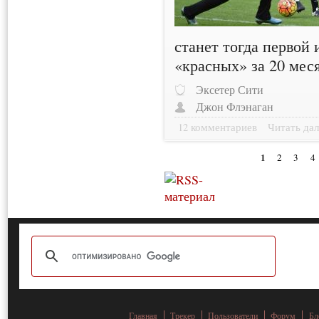
станет тогда первой 
«красных» за 20 мес
Эксетер Сити
Джон Флэнаган
12 комментариев
Читать дал
1
2
3
4
Главная
Трекер
Пользователи
Форум
Бл