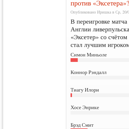
против «Эксетера»
Опубликовано Иришка в Ср, 20/0
В переигровке матча 
Англии ливерпульск
«Эксетер» со счётом
стал лучшим игроком
Симон Миньоле
Коннор Рэндалл
Тиагу Илори
Хосе Энрике
Брэд Смит