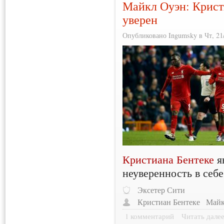
Майкл Оуэн: Кристи
уверен
Опубликовано Ingumsky в Чт, 21/
Кристиана Бентеке
я
неуверенность в себе
Эксетер Сити
Кристиан Бентеке
Майк
1 комментарий
Читать дале