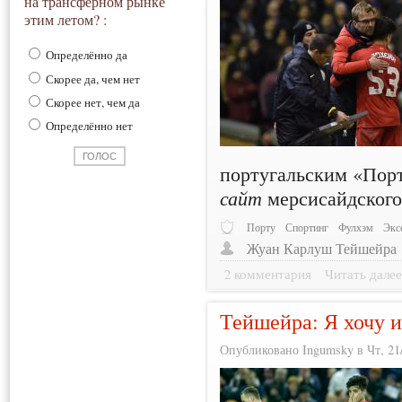
на трансферном рынке
этим летом? :
Определённо да
Скорее да, чем нет
Скорее нет, чем да
Определённо нет
португальским «Пор
сайт
мерсисайдского
Порту
Спортинг
Фулхэм
Экс
Жуан Карлуш Тейшейра
2 комментария
Читать дале
Тейшейра: Я хочу и
Опубликовано Ingumsky в Чт, 21/