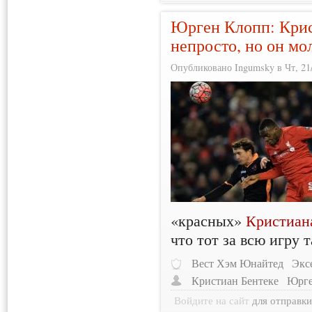
Юрген Клопп: Крис
непросто, но он мо
Опубликовано Ingumsky в Чт, 21/
«красных»
Кристиан
что тот за всю игру 
Вест Хэм Юнайтед
Экс
Кристиан Бентеке
Юрге
Войдите на сайт
для отправк