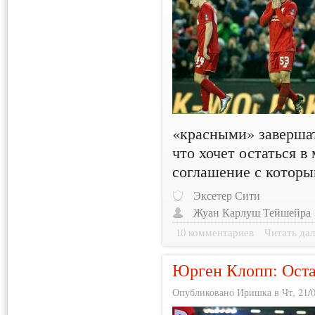
«красными» завершат
что хочет остаться в
соглашение с которы
Эксетер Сити
Жуан Карлуш Тейшейра
10 комментариев
Читать дал
Юрген Клопп: Оста
Опубликовано Иришка в Чт, 21/0