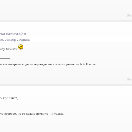
Вой
ка написал(а):
е, сеньор , однако
омку стелит
_______
есь кошмарные годы — однажды мы стали вторыми. — Боб Пэйсли
Вой
 троллит!)
_______
то здорово, но ее нужно помнить – и только.