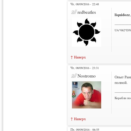
Чт, 08/09/2016 - 22:48
redbeatles
liquidozz
___________
UA*062*DN
↑ Наверх
Чт, 08/09/2016 - 23:31
Nostromo
Опыт Рань
полной.
___________
Корабли по
↑ Наверх
Пт, 09/09/2016 - 06:55