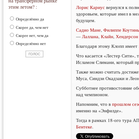
на трансферном рынке
этим летом? :
Лорис Кариус
вернулся к полн
здоровьем, которые имел в ме
Определённо да
будущем.
Скорее да, чем нет
Садио Мане
,
Филиппе Коутин
Скорее нет, чем да
—
Лаллана
,
Клайн
,
Хендерсон
Определённо нет
Благодаря этому Клопп имеет 
Что касается «Лестер Сити», 
Исламом Слимани, который пр
Также можно считать достиже
Муса, Синдзи Окадзаки и Леон
Субботнее противостояние об
над чемпионом.
Напомним, что в
прошлом сез
именно на «Энфилде».
Тогда в рамках 18-ого тура 
Бентеке
.