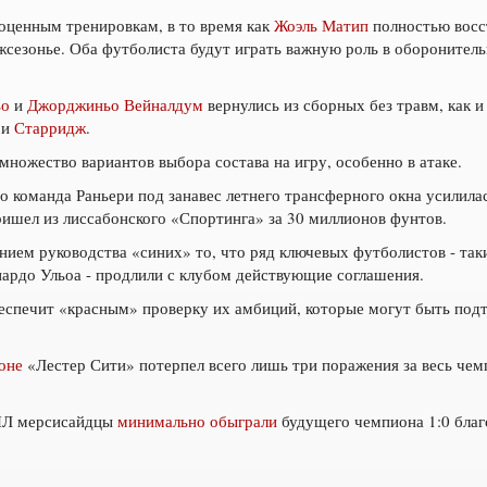
оценным тренировкам, в то время как
Жоэль Матип
полностью восс
жсезонье. Оба футболиста будут играть важную роль в оборонител
ьо
и
Джорджиньо Вейналдум
вернулись из сборных без травм, как и
и
Старридж
.
множество вариантов выбора состава на игру, особенно в атаке.
то команда Раньери под занавес летнего трансферного окна усилил
ишел из лиссабонского «Спортинга» за 30 миллионов фунтов.
нием руководства «синих» то, что ряд ключевых футболистов - та
ардо Ульоа - продлили с клубом действующие соглашения.
еспечит «красным» проверку их амбиций, которые могут быть по
оне
«Лестер Сити» потерпел всего лишь три поражения за весь чем
АПЛ мерсисайдцы
минимально обыграли
будущего чемпиона 1:0 благ