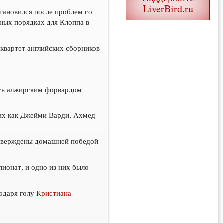
LiverBird.ru
тановился после проблем со
ьных порядках для Клоппа в
 квартет английских сборников
ась алжирским форвардом
ких как Джейми Варди, Ахмед
дтверждены домашней победой
пионат, и одно из них было
одаря голу
Кристиана