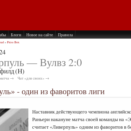
абы
Блоги
Новое на сайте
Правила
oad
»
Press Box
24
рпуль — Вулвз 2:0
филд
(H)
матча →
Чат «для своих» →
уль» - один из фаворитов лиги
Наставник действующего чемпиона английск
Раньери накануне матча своей команды на «Э
считает «Ливерпуль» одним из фаворитов в 