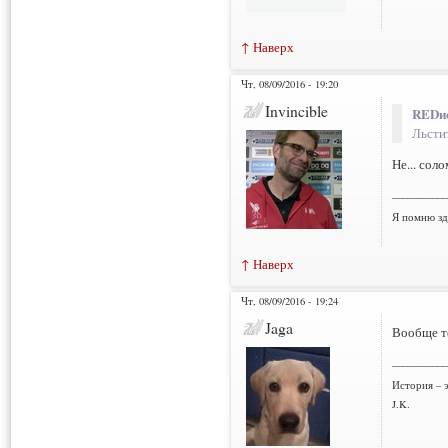
↑ Наверх
Чт, 08/09/2016 - 19:20
Invincible
REDис
Льстит
Не... сол
___________
Я помню зд
↑ Наверх
Чт, 08/09/2016 - 19:24
Jaga
Вообще то
___________
История – э
J.K.