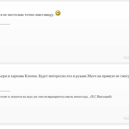
, я не настолько точно имел ввиду.
_______
Вой
ери и харизма Клоппа. Будет интересно,что в рукаве.Матч на прямую не смог
_______
стоят и ложатся на курс,но они возвращаются,сквозь непогоды...(В.С.Высоцкий)
Вой