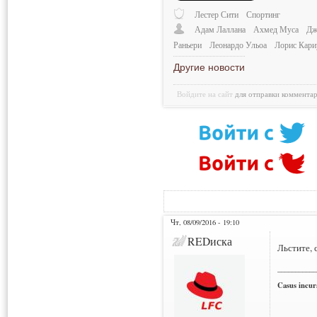
Лестер Сити
Спортинг
Адам Лаллана
Ахмед Муса
Дж
Раньери
Леонардо Ульоа
Лорис Кари
Другие новости
Войдите на сайт
для отправки коммента
Чт, 08/09/2016 - 19:10
REDиска
Льстите, 
___________
Casus incura