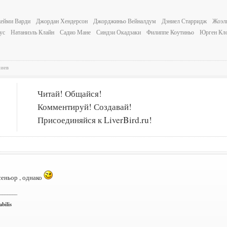
ейми Варди
Джордан Хендерсон
Джорджиньо Вейналдум
Дэниел Старридж
Жоэл
ус
Натаниэль Клайн
Садио Мане
Синдзи Окадзаки
Филиппе Коутиньо
Юрген Кл
риев
Читай! Общайся!
Комментируй! Создавай!
Присоединяйся к LiverBird.ru!
сеньор , однако
_______
bilis