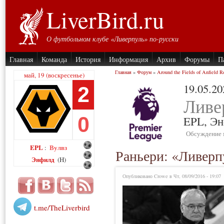
LiverBird.ru
О футбольном клубе «Ливерпуль» по-русски
Главная
Команда
История
Информация
Архив
Форумы
П
Главная
»
Форум
»
Around the Fields of Anfield R
май, 19 (воскресенье)
19.05.20
2
Ливе
0
EPL,
Эн
Обсуждение 
EPL
Вулвз
:
Раньери: «Ливерп
Энфилд
(H)
Опубликовано Crowe в Чт, 08/09/2016 - 19:07
t.me/TheLiverbird