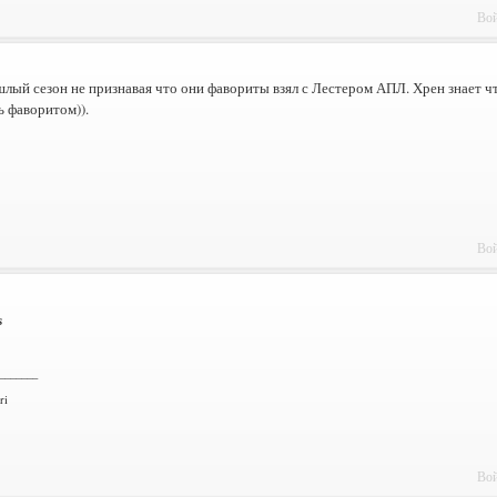
Вой
лый сезон не признавая что они фавориты взял с Лестером АПЛ. Хрен знает чт
 фаворитом)).
Вой
s
_______
ri
Вой