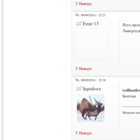
↑ Наверх
Чт, 08/09/2016 - 22:21
Emir 13
Весь прош
Ливерпуль
↑ Наверх
Чт, 08/09/2016 - 22:38
liquidozz
redbeatle
Бентеке
___________
Memento mo
↑ Наверх