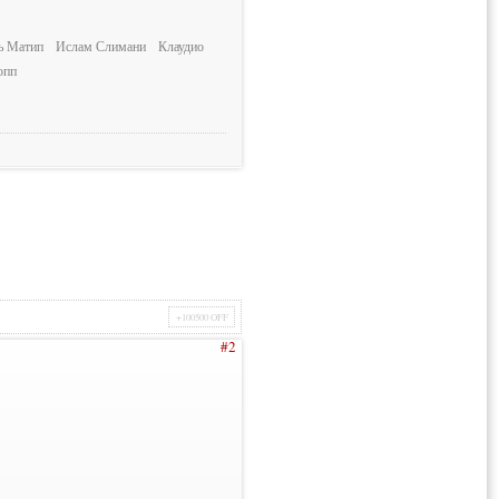
ь Матип
Ислам Слимани
Клаудио
опп
+100500 OFF
#2