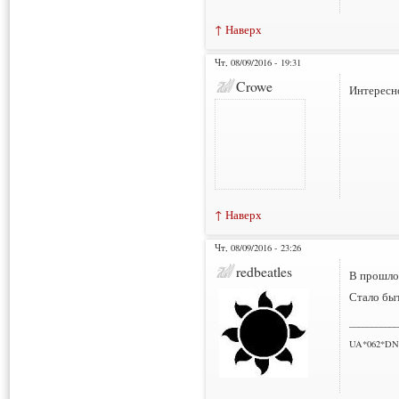
↑ Наверх
Чт, 08/09/2016 - 19:31
Crowe
Интересно
↑ Наверх
Чт, 08/09/2016 - 23:26
redbeatles
В прошлом
Стало быт
___________
UA*062*DN