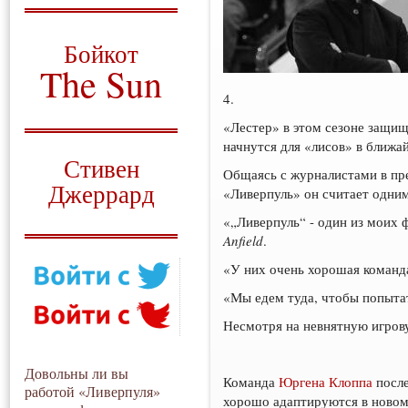
О том, когда появился
и зачем нужен
Бойкот
The Sun
4.
Для тех, у кого всё ещё остались
вопросы
«Лестер» в этом сезоне защищ
начнутся для «лисов» в ближ
Русский перевод
Стивен
Общаясь с журналистами в пре
Джеррард
«Ливерпуль» он считает одни
Моя история
«„Ливерпуль“ - один из моих 
Anfield
.
«У них очень хорошая команда
«Мы едем туда, чтобы попытат
Несмотря на невнятную игров
Довольны ли вы
Команда
Юргена Клоппа
после
работой «Ливерпуля»
хорошо адаптируются в новом