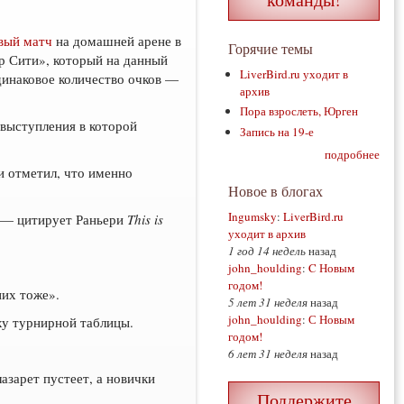
вый матч
на домашней арене в
Горячие темы
р Сити», который на данный
LiverBird.ru уходит в
динаковое количество очков —
архив
Пора взрослеть, Юрген
 выступления в которой
Запись на 19-е
подробнее
и отметил, что именно
Новое в блогах
Ingumsky
:
LiverBird.ru
, — цитирует Раньери
This is
уходит в архив
1 год 14 недель
назад
john_houlding
:
C Новым
годом!
них тоже».
5 лет 31 неделя
назад
john_houlding
:
С Новым
ху турнирной таблицы.
годом!
6 лет 31 неделя
назад
зарет пустеет, а новички
Поддержите