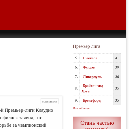
Премьер-лига
5.
Ньюкасл
41
6.
Фулхэм
39
7.
Ливерпуль
36
Брайтон энд
8.
35
Хоув
9.
Брентфорд
35
соперники
Вся таблица
ой Премьер-лиги Клаудио
нфилде» заявил, что
Стань частью
борьбе за чемпионский
команды!