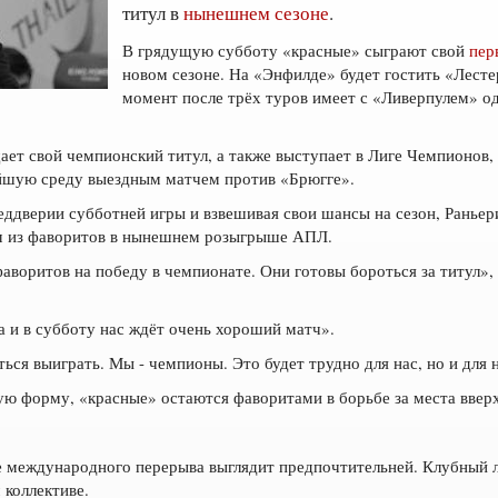
титул в
нынешнем сезоне
.
В грядущую субботу «красные» сыграют свой
пер
новом сезоне. На «Энфилде» будет гостить «Лесте
момент после трёх туров имеет с «Ливерпулем» о
ает свой чемпионский титул, а также выступает в Лиге Чемпионов,
айшую среду выездным матчем против «Брюгге».
ддверии субботней игры и взвешивая свои шансы на сезон, Раньер
м из фаворитов в нынешнем розыгрыше АПЛ.
фаворитов на победу в чемпионате. Они готовы бороться за титул»
 и в субботу нас ждёт очень хороший матч».
ься выиграть. Мы - чемпионы. Это будет трудно для нас, но и для 
ую форму, «красные» остаются фаворитами в борьбе за места ввер
 международного перерыва выглядит предпочтительней. Клубный ла
 коллективе.