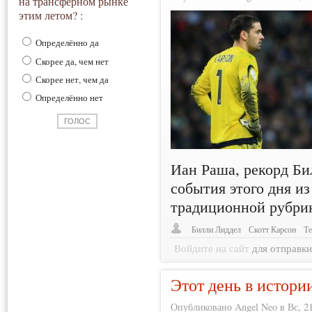
на трансферном рынке
этим летом? :
Определённо да
Скорее да, чем нет
Скорее нет, чем да
Определённо нет
Иан Раша, рекорд Би
события этого дня и
традиционной рубри
Билли Лиддел
Скотт Карсон
Т
Войдите на сайт
для отправк
Этот день в истори
Опубликовано Angel Neo в Вс, 21