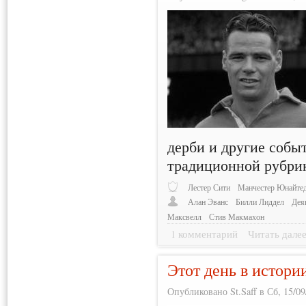
дерби и другие событ
традиционной рубри
Лестер Сити
Манчестер Юнайте
Алан Эванс
Билли Лиддел
Дея
Максвелл
Стив Макмахон
1 комментарий
Читать дале
Этот день в истори
Опубликовано St.Saff в Сб, 15/09