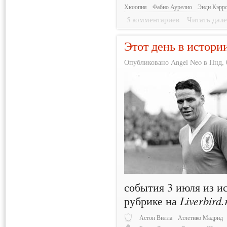
Хююпия
Фабио Аурелио
Энди Кэрр
5 комментариев
Читать дале
Этот день в истори
Опубликовано Angel Neo в Пнд, 0
события 3 июля из и
рубрике на
Liverbird.
Астон Вилла
Атлетико Мадрид