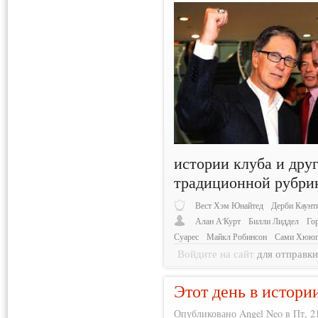
истории клуба и друг
традиционной рубри
Вест Хэм Юнайтед
Дерби Каунт
Алан А'Курт
Билли Лиддел
Го
Суарес
Майкл Робинсон
Сами Хюю
Войдите на сайт
для отправк
Этот день в истори
Опубликовано Angel Neo в Пт, 21