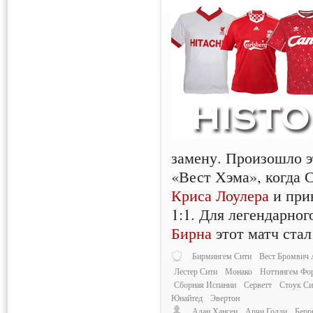
замену. Произошло э
«Вест Хэма», когда 
Криса Лоулера
и при
1:1. Для легендарно
Бирна
этот матч стал
Бирмингем Сити
Вест Бромвич 
Лестер Сити
Монако
Ноттингем Фо
Сборная Испании
Серветт
Стоук Си
Юнайтед
Эвертон
Алан Хансен
Арчи Голди
Берр