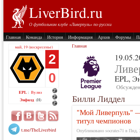
LiverBird.ru
О футбольном клубе «Ливерпуль» по-русски
Главная
Команда
История
Информация
Архив
Форумы
П
Главная
май, 19 (воскресенье)
2
19.05.
Ливе
0
EPL,
Э
Обсужден
EPL
Вулвз
:
Билли Лиддел
Энфилд
(H)
"Мой Ливерпуль" 
титул чемпионов
t.me/TheLiverbird
Опубликовано socrates71 в Пнд, 3