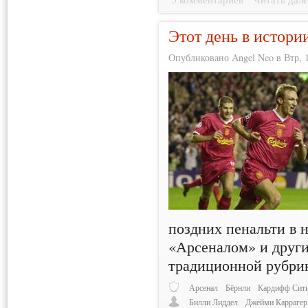
Этот день в истори
Опубликовано Angel Neo в Втр, 1
поздних пенальти в 
«Арсеналом» и други
традиционной рубри
Арсенал
Бёрнли
Кардифф Сит
Билли Лиддел
Джейми Каррагер