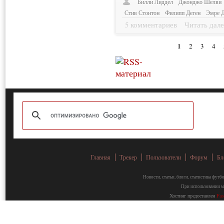
Билли Лиддел
Джонджо Шелви
Стив Стонтон
Филипп Деген
Эмре 
5 комментариев
Читать дале
1
2
3
4
Главная
Трекер
Пользователи
Форум
Бл
Новости, статьи, блоги, статистика фут
При использовании ма
Хостинг предоставлен
Fa