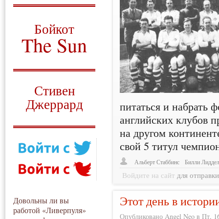
О том, когда появился
и зачем нужен
Бойкот
The Sun
Для тех, у кого всё ещё остались
вопросы
Русский перевод
Стивен
Джеррард
питаться и набрать 
английских клубов п
Моя история
на другом континен
свой 5 титул чемпио
Альберт Стаббинс
Билли Лидде
Войдите на сайт
для отправк
Этот день в истори
Довольны ли вы
работой «Ливерпуля»
Опубликовано Angel Neo в Пт, 16