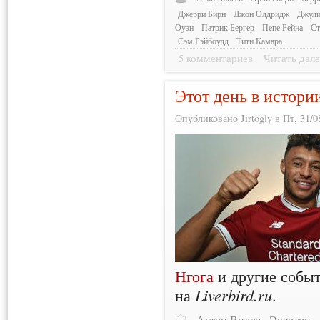
Джерри Бирн
Джон Олдридж
Джули
Оуэн
Патрик Бергер
Пепе Рейна
Ст
Сэм Рэйбоулд
Тити Камара
5 комментариев
Читать дале
Этот день в истори
Опубликовано Jirtogly в Пт, 31/0
Нгога
и другие событ
на
Liverbird.ru
.
Астон Вилла
Эвертон