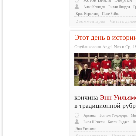
Алан Кеннеди
Билли Лиддел
Г
Крис Керклэнд
Пепе Рейна
2 комментария
Читать дале
Этот день в истори
Опубликовано Angel Neo в Ср, 18
кончина
Энн Уильям
в традиционной руб
Арсенал
Болтон Уондерерс
Ми
Билл Шенкли
Билли Лиддел
Д
Энн Уильямс
5 комментариев
Читать дале