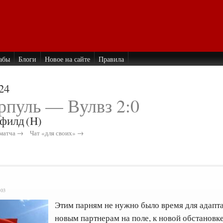
абы
Блоги
Новое на сайте
Правила
24
рпуль — Вулвз 2:0
филд
(H)
матча →
Чат «для своих» →
:03
Этим парням не нужно было время для адапта
новым партнерам на поле, к новой обстановке