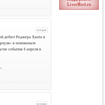
LiverBird.ru
история
ой дебют Роджера Ханта в
рпуля» в чемпионате
гие события 4 апреля в
юз
история