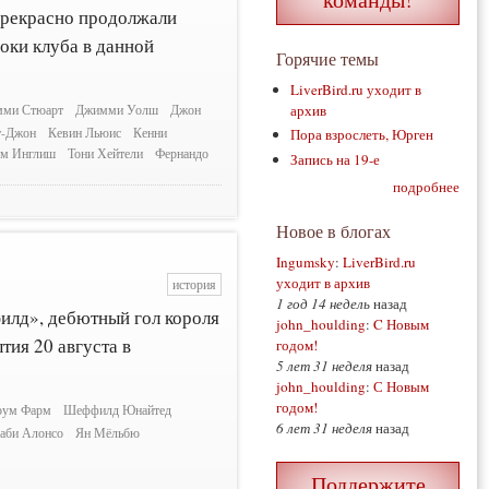
 прекрасно продолжали
оки клуба в данной
Горячие темы
LiverBird.ru уходит в
архив
ми Стюарт
Джимми Уолш
Джон
т-Джон
Кевин Льюис
Кенни
Пора взрослеть, Юрген
эм Инглиш
Тони Хейтели
Фернандо
Запись на 19-е
подробнее
Новое в блогах
Ingumsky
:
LiverBird.ru
уходит в архив
история
1 год 14 недель
назад
илд», дебютный гол короля
john_houlding
:
C Новым
ия 20 августа в
годом!
5 лет 31 неделя
назад
john_houlding
:
С Новым
годом!
оум Фарм
Шеффилд Юнайтед
6 лет 31 неделя
назад
аби Алонсо
Ян Мёльбю
Поддержите