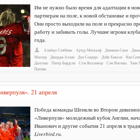
Им не нужно было время для адаптации в нов
партнерам на поле, к новой обстановке и про
Они просто выходили на поле и прекрасно п
работу и забивать голы. Лучшие игроки клуба
года.
Альберт Стаббинс
Артур Миткалф
Джимми Смит
Джим
Миллер
Джордж Аллан
Дон Сондерс
Дэйв Хиксон
Иан Сен
Далглиш
Питер Бирдсли
Стэн Коллимор
Сэм Инглиш
Тони 
Пагнам
иверпуля». 21 апреля
Победа команды Шенкли во Втором дивизионе
«Ливерпуля» молодежный кубок Англии, нача
Иванович и другие события 21 апреля в трад
Liverbird.ru
.