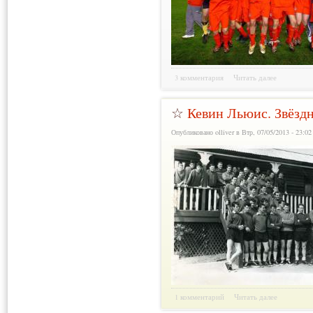
3 комментария
Читать далее
☆
Кевин Льюис. Звёзд
Опубликовано olliver в Втр, 07/05/2013 - 23:02
1 комментарий
Читать далее