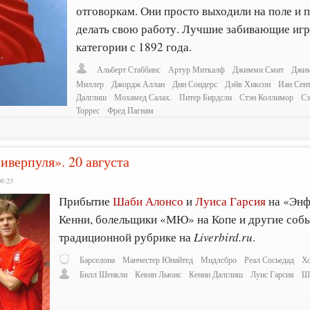
отговоркам. Они просто выходили на поле и
делать свою работу. Лучшие забивающие игр
категории с 1892 года.
Альберт Стаббинс
Артур Миткалф
Джимми Смит
Джим
Миллер
Джордж Аллан
Дин Сондерс
Дэйв Хиксон
Иан Сен
Далглиш
Мохамед Салах.
Питер Бирдсли
Стэн Коллимор
С
Торрес
Фред Пагнам
иверпуля». 20 августа
08:23
Прибытие
Шаби Алонсо
и
Луиса Гарсия
на «Энф
Кенни, болельщики «МЮ» на Копе и другие событ
традиционной рубрике на
Liverbird.ru
.
Барселона
Манчестер Юнайтед
Мидлсбро
Реал Сосьедад
Х
Билл Шенкли
Кевин Льюис
Кенни Далглиш
Луис Гарсия
Ш