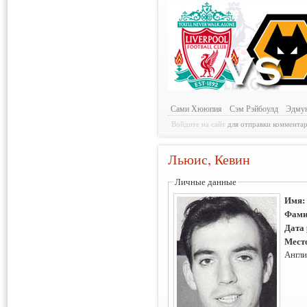
Сами Хююпия
Сэм Рэйбоулд
Эдму
Войдите на сайт
для отправки коммента
Льюис, Кевин
Личные данные
Имя
Фами
Дата
Мест
Англи