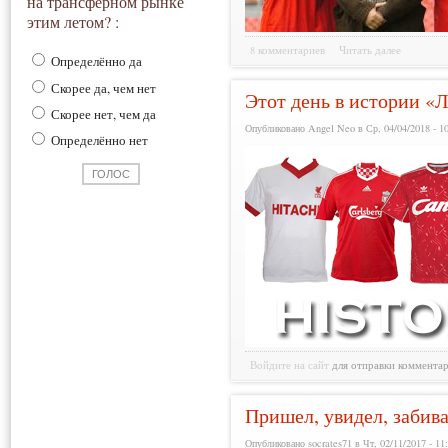
на трансферном рынке
этим летом? :
8 комментариев
Читать далее
Определённо да
Скорее да, чем нет
Этот день в истории «Л
Скорее нет, чем да
Опубликовано Angel Neo в Ср, 04/04/2018 - 1
Определённо нет
Войдите на сайт
для отправки коммента
Пришел, увидел, забив
Опубликовано socrates71 в Чт, 02/11/2017 - 11