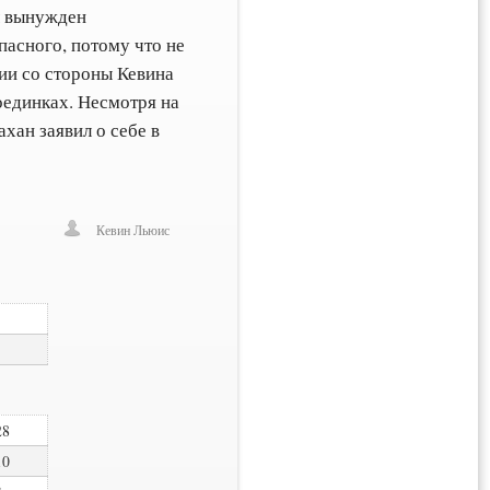
 вынужден
пасного, потому что не
ии со стороны Кевина
оединках. Несмотря на
хан заявил о себе в
Кевин Льюис
28
10