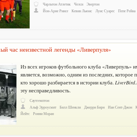
Чарльтон Атлетик
Челси
Эвертон
Йон-Арне Риисе
Кевин Льюис
Луис Суарес
Пепе Рейна
ный час неизвестной легенды «Ливерпуля»
Из всех игроков футбольного клуба «Ливерпуль» 
является, возможно, одним из последних, которое 
кто хорошо разбирается в истории клуба.
LiverBird.
эту несправедливость.
Саутгемптон
Альф Эрроусмит
Билл Шенкли
Джерри Бирн
Иан Сент-Джон
Йейтс
Ронни Моран