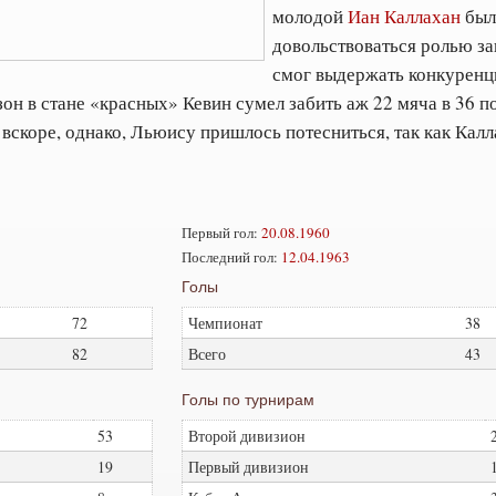
молодой
Иан Каллахан
был
довольствоваться ролью за
смог выдержать конкуренц
зон в стане «красных» Кевин сумел забить аж 22 мяча в 36 п
вскоре, однако, Льюису пришлось потесниться, так как Калла
Первый гол:
20.08.1960
Последний гол:
12.04.1963
Голы
72
Чемпионат
38
82
Всего
43
Голы по турнирам
53
Второй дивизион
19
Первый дивизион