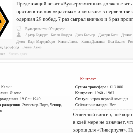
Предстоящий визит «Вулверхэмптона» должен стать 
противостояния «красных» и «волков» в первенстве 
одержал 29 побед, 7 раз сыграл вничью и 8 раз проиг
Вулверхэмптон Уондерерс
Артур Годдарт
Билли Лиддел
Джек Балмер
Джерри Бирн
Дэннис
Джон
Карл Марденборо
Кевин Льюис
Кенни Далглиш
Пол Джонс
Ро
нд Кроуфорд
Эмлин Хьюз
риев
Читать далее
Контракт
:
Сумма трансфера:
Кевин
₤13 000
лия:
Контракт:
Льюис
1960
-
1963
 рождения:
Статус:
19 Сен 1940
игрок первой команды
о рождения:
Сейчас в команде:
Эллесмер-Порт, Чешир,
Нет
я
Отличный вингер, чьё коро
в коей мере не означает, ч
хорош для «Ливерпуля». На