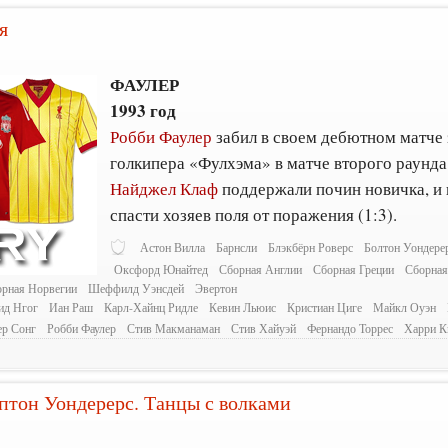
я
ФАУЛЕР
1993 год
Робби Фаулер
забил в своем дебютном матче 
голкипера «Фулхэма» в матче второго раунда
Найджел Клаф
поддержали почин новичка, и 
спасти хозяев поля от поражения (1:3).
Астон Вилла
Барнсли
Блэкбёрн Роверс
Болтон Уондере
Оксфорд Юнайтед
Сборная Англии
Сборная Греции
Сборная
рная Норвегии
Шеффилд Уэнсдей
Эвертон
ид Нгог
Иан Раш
Карл-Хайнц Ридле
Кевин Льюис
Кристиан Циге
Майкл Оуэн
ер Сонг
Робби Фаулер
Стив Макманаман
Стив Хайуэй
Фернандо Торрес
Харри К
птон Уондерерс. Танцы с волками