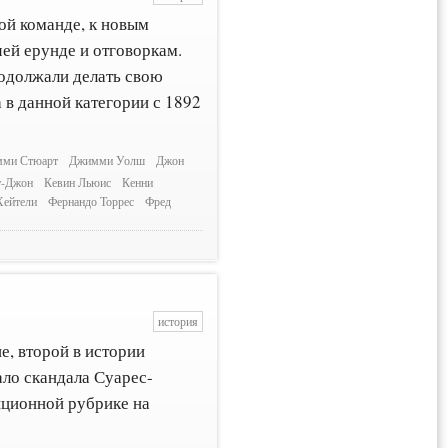
ой команде, к новым
чей ерунде и отговоркам.
родолжали делать свою
 в данной категории с 1892
ми Стюарт
Джимми Уолш
Джон
т-Джон
Кевин Льюис
Кенни
Хейтели
Фернандо Торрес
Фред
история
, второй в истории
ло скандала Суарес-
иционной рубрике на