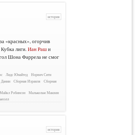
история
за «красных», огорчив
 Кубка лиги.
Иан Раш
и
гол Шона Фаррела не смог
рс
Лидс Юнайтед
Норвич Сити
 Дании
Сборная Израиля
Сборная
Майкл Робинсон
Малькольм Маквин
ьюэлл
история