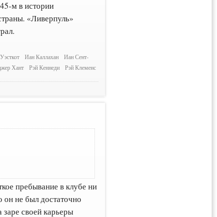
45-м в истории
страны. «Ливерпуль»
рал.
 Уэсткот
Иан Каллахан
Иан Сент-
джер Хант
Рэй Кеннеди
Рэй Клеменс
ткое пребывание в клубе ни
то он не был достаточно
 заре своей карьеры