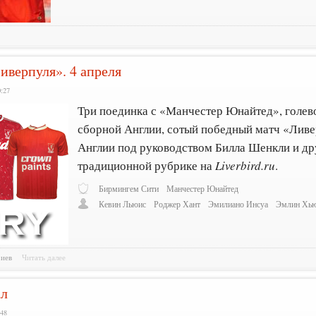
иверпуля». 4 апреля
0:27
Три поединка с «Манчестер Юнайтед», голев
сборной Англии, сотый победный матч «Ливе
Англии под руководством Билла Шенкли и дру
традиционной рубрике на
Liverbird.ru
.
Бирмингем Сити
Манчестер Юнайтед
Кевин Льюис
Роджер Хант
Эмилиано Инсуа
Эмлин Хь
риев
Читать далее
ал
:48