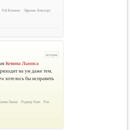
Рэй Клеменс
Эфроим Лонгуорт
история
имя
Кевина Льюиса
приходит на ум даже тем,
ru
хотелось бы исправить
Кевин Льюис
Роджер Хант
Рон