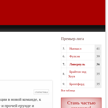
Премьер-лига
5.
Ньюкасл
41
6.
Фулхэм
39
7.
Ливерпуль
36
Брайтон энд
8.
35
Хоув
9.
Брентфорд
35
Вся таблица
статистика
ции в новой команде, к
Стань частью
 и прочей ерунде и
команды!