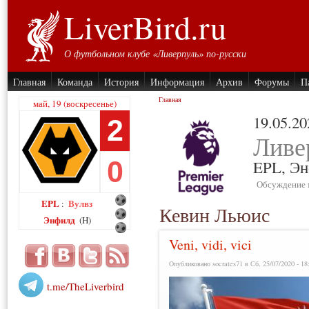
LiverBird.ru
О футбольном клубе «Ливерпуль» по-русски
Главная
Команда
История
Информация
Архив
Форумы
П
Главная
май, 19 (воскресенье)
19.05.20
2
Ливе
0
EPL,
Эн
Обсуждение 
EPL
Вулвз
:
Кевин Льюис
Энфилд
(H)
Veni, vidi, vici
Опубликовано socrates71 в Сб, 25/07/2020 - 18
t.me/TheLiverbird