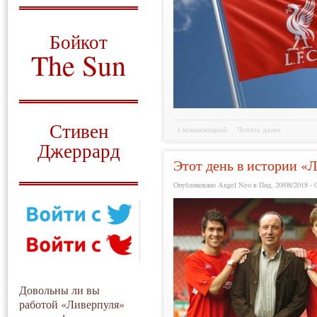
О том, когда появился
и зачем нужен
Бойкот
The Sun
Для тех, у кого всё ещё остались
вопросы
Русский перевод
Стивен
1 комментарий
Читать далее
Джеррард
Этот день в истории «Л
Моя история
Опубликовано Angel Neo в Пнд, 20/08/2018 - 
Довольны ли вы
работой «Ливерпуля»