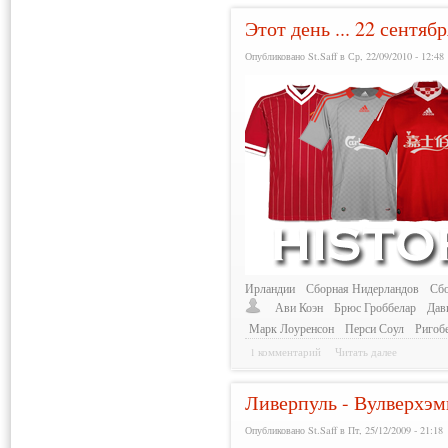
Этот день ... 22 сентябр
Опубликовано St.Saff в Ср, 22/09/2010 - 12:48
Ирландии
Сборная Нидерландов
Сбо
Ави Коэн
Брюс Гроббелар
Дав
Марк Лоуренсон
Перси Соул
Ригоб
1 комментарий
Читать далее
Ливерпуль - Вулверхэм
Опубликовано St.Saff в Пт, 25/12/2009 - 21:18