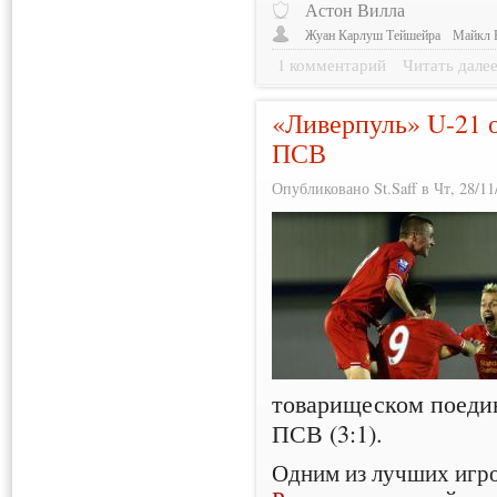
Астон Вилла
Жуан Карлуш Тейшейра
Майкл 
1 комментарий
Читать дале
«Ливерпуль» U-21 
ПСВ
Опубликовано St.Saff в Чт, 28/11
товарищеском поедин
ПСВ (3:1).
Одним из лучших игро