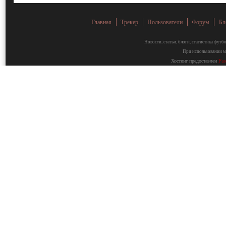
Главная
Трекер
Пользователи
Форум
Бл
Новости, статьи, блоги, статистика фут
При использовании ма
Хостинг предоставлен
Fa