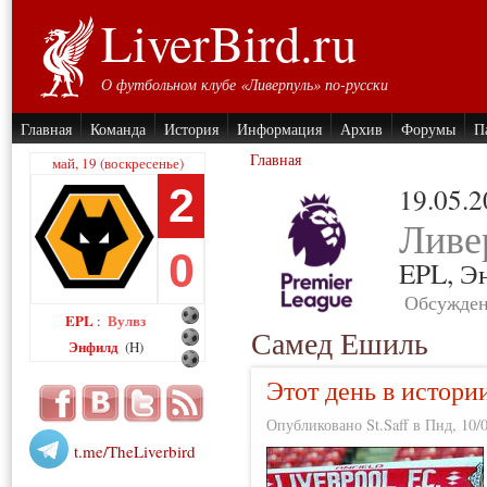
LiverBird.ru
О футбольном клубе «Ливерпуль» по-русски
Главная
Команда
История
Информация
Архив
Форумы
П
Главная
май, 19 (воскресенье)
2
19.05.
Ливе
0
EPL,
Э
Обсужден
EPL
Вулвз
:
Самед Ешиль
Энфилд
(H)
Этот день в истори
Опубликовано St.Saff в Пнд, 10/0
t.me/TheLiverbird