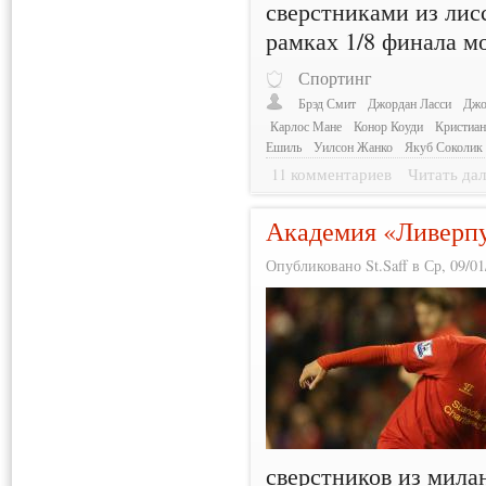
сверстниками из лис
рамках 1/8 финала м
Спортинг
Брэд Смит
Джордан Ласси
Джо
Карлос Мане
Конор Коуди
Кристиа
Ешиль
Уилсон Жанко
Якуб Соколик
11 комментариев
Читать дал
Академия «Ливерпу
Опубликовано St.Saff в Ср, 09/01
сверстников из мила