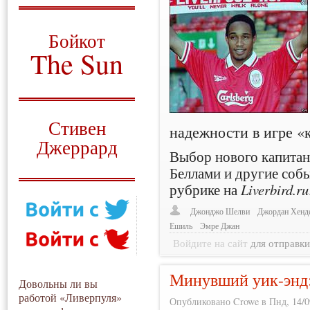
О том, когда появился
и зачем нужен
Бойкот
The Sun
Для тех, у кого всё ещё остались
вопросы
Русский перевод
Стивен
надежности в игре «
Джеррард
Выбор нового капитана
Моя история
Беллами и другие соб
рубрике на
Liverbird.ru
Джонджо Шелви
Джордан Хенд
Ешиль
Эмре Джан
Войдите на сайт
для отправк
Минувший уик-энд:
Довольны ли вы
работой «Ливерпуля»
Опубликовано Crowe в Пнд, 14/09