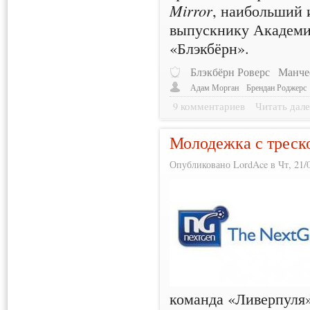
Mirror
, наибольший 
выпускнику Академи
«Блэкбёрн».
Блэкбёрн Роверс
Манче
Адам Морган
Брендан Роджерс
9 комментариев
Читать дале
Молодежка с треск
Опубликовано LordAce в Чт, 21/0
команда «Ливерпуля»