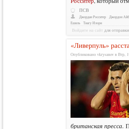
Росситер
, который от
ПСВ
Джордан Росситер
Джордон Ай
Ешиль
Тиагу Илори
Войдите на сайт
для отправк
«Ливерпуль» расст
Опубликовано vkrysanov в Втр, 19
британская пресса
. 