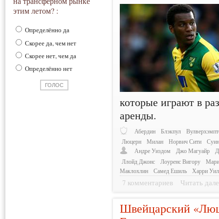
на трансферном рынке
этим летом? :
Определённо да
Скорее да, чем нет
Скорее нет, чем да
Определённо нет
которые играют в ра
аренды.
Абердин
Блэкпул
Вулверхэмпт
Люцерн
Милан
Норвич Сити
Суин
Андре Уиздом
Джо Магуайр
Д
Ллойд Джонс
Лоуренс Вигору
Мари
Маклохлин
Самед Ешиль
Харри Уил
7 комментариев
Читать дале
Швейцарский «Люц