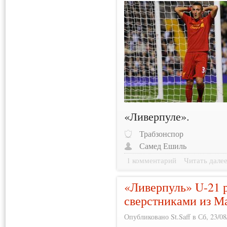
«Ливерпуле».
Трабзонспор
Самед Ешиль
1 комментарий
Читать дале
«Ливерпуль» U-21 
сверстниками из М
Опубликовано St.Saff в Сб, 23/08