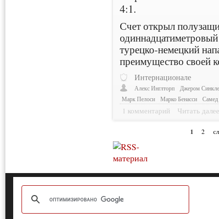
4:1.
Счет открыл полузащ
одиннадцатиметровый 
турецко-немецкий на
преимущество своей 
Интернационале
Алекс Инглторп
Джером Синкл
Марк Пелоси
Марко Бенасси
Самед
1 комментарий
Читать дале
1
2
с