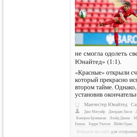
не смогла одолеть с
Юнайтед» (1:1).
«Красные» открыли с
который прекрасно ис
втором тайме. Однако,
установив окончательн
Манчестер Юнайтед
Са
Джо Магуайр
Джордан Ласси
Кэмерон Брэннаган
Ллойд Джонс
М
Ешиль
Харри Уилсон
Шейи Оджо
Войдите на сайт
для отправк