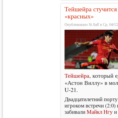
Тейшейра стучится
«красных»
Опубликовано St.Saff в Ср, 04/12
Тейшейра
, который 
«Астон Виллу» в мо
U-21.
Двадцатилетний порту
игроком встречи (2:0) 
забивали
Майкл Нгу