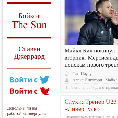
О том, когда появился
и зачем нужен
Бойкот
The Sun
Для тех, у кого всё ещё остались
вопросы
Русский перевод
Стивен
Майкл Бил покинул с
Джеррард
вторник. Мерсисайд
поискам нового трен
Моя история
Сан-Паулу
Алекс Инглторп
Майкл
Войдите на сайт
для отправк
Слухи: Тренер U23
«Ливерпуль»
Довольны ли вы
работой «Ливерпуля»
Опубликовано Иришка в Пт, 02/1