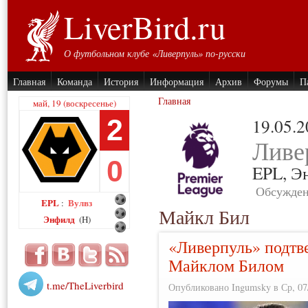
LiverBird.ru
О футбольном клубе «Ливерпуль» по-русски
Главная
Команда
История
Информация
Архив
Форумы
П
Главная
май, 19 (воскресенье)
2
19.05.
Ливе
0
EPL,
Э
Обсужден
EPL
Вулвз
:
Майкл Бил
Энфилд
(H)
«Ливерпуль» подтве
Майклом Билом
t.me/TheLiverbird
Опубликовано Ingumsky в Ср, 07/