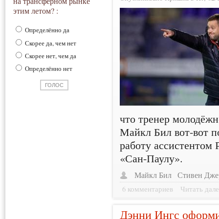
на трансферном рынке
этим летом? :
Определённо да
Скорее да, чем нет
Скорее нет, чем да
Определённо нет
что тренер молодёж
Майкл Бил вот-вот п
работу ассистентом 
«Сан-Паулу».
Майкл Бил
Стивен Дже
6 комментариев
Читать дале
Дэнни Ингс оформил