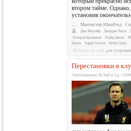
который прекрасно ис
втором тайме. Однако,
установив окончательн
Манчестер Юнайтед
Са
Джо Магуайр
Джордан Ласси
Кэмерон Брэннаган
Ллойд Джонс
М
Ешиль
Харри Уилсон
Шейи Оджо
Войдите на сайт
для отправк
Перестановки в кл
Опубликовано St.Saff в Ср, 13/08