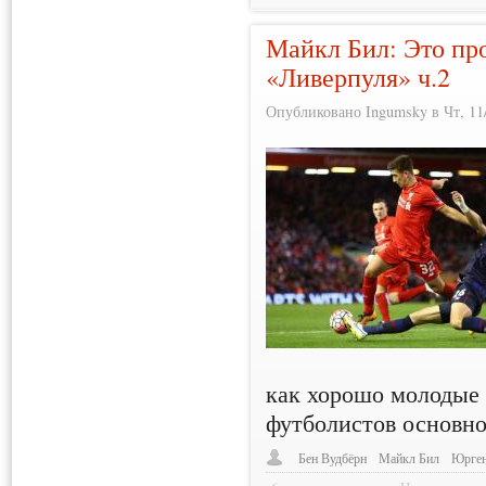
Майкл Бил: Это пр
«Ливерпуля» ч.2
Опубликовано Ingumsky в Чт, 11/
как хорошо молодые 
футболистов основно
Бен Вудбёрн
Майкл Бил
Юрген