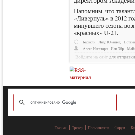
директором Академи
Напомним, что талант
«Ливерпуль» в 2012 го
минувшего сезона воз
«красных» U-21.
Барнсли
Лидс Юнайтед
Ноттин
Алекс Инглторп
Иан Эйр
Майк
Войдите на сайт
для отправк
Главная
Трекер
Пользователи
Форум
Бл