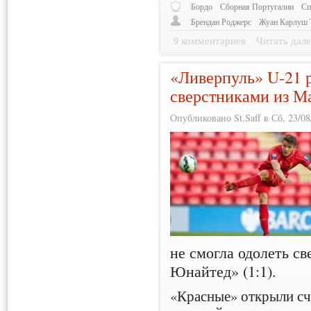
Бордо
Сборная Португалии
Сп
Брендан Роджерс
Жуан Карлуш 
9 комментариев
Читать дале
«Ливерпуль» U-21 
сверстниками из М
Опубликовано St.Saff в Сб, 23/08
не смогла одолеть с
Юнайтед» (1:1).
«Красные» открыли с