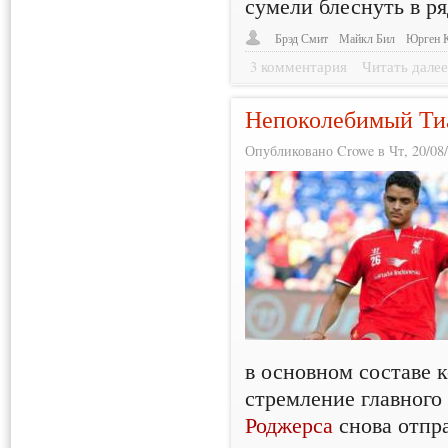
сумели блеснуть в ря
Брэд Смит
Майкл Бил
Юрген 
3 комментария
Читать дале
Непоколебимый Ти
Опубликовано Crowe в Чт, 20/08/
в основном составе 
стремление главного
Роджерса
снова отпра