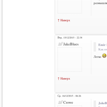
размышлят
↑ Наверх
Втр, 15/12/2015 - 22:38
JakeBlues
Emir 
Как он
Легко
↑ Наверх
Ср, 16/12/2015 - 06:26
Crowe
JakeB