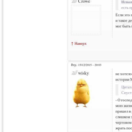
Crowe
lfcma
есть 
Если это 
и такое д
мог быть 
↑ Наверх
Втр, 15/12/2015 - 20:03
wisky
не хотел
истории 
Цитат
Спуст
- О госпо
мою жизнь
пришел в 
слишком э
чертовом 
жрать пос