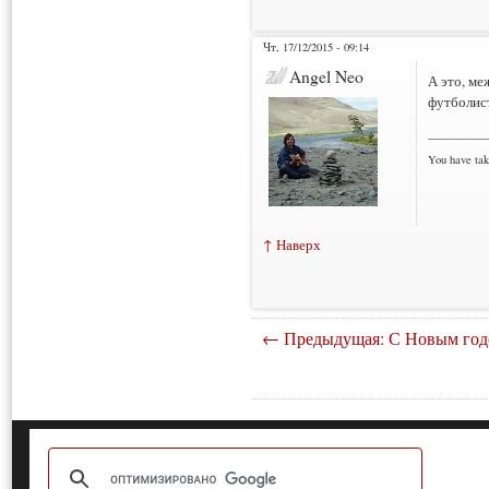
Чт, 17/12/2015 - 09:14
Angel Neo
А это, м
футболист
___________
You have tak
↑ Наверх
← Предыдущая: С Новым год