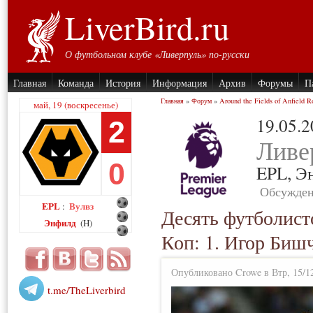
LiverBird.ru
О футбольном клубе «Ливерпуль» по-русски
Главная
Команда
История
Информация
Архив
Форумы
П
Главная
»
Форум
»
Around the Fields of Anfield R
май, 19 (воскресенье)
19.05.
2
Ливе
0
EPL,
Э
Обсужден
EPL
Вулвз
:
Десять футболист
Энфилд
(H)
Коп: 1. Игор Биш
Опубликовано Crowe в Втр, 15/12
t.me/TheLiverbird