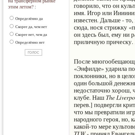
на трансферном рынке
говорило, что он культ
этим летом? :
имя. Игор или Иииииии
известен. Дальше - то,
Определённо да
сюда, нося стрижку «п
Скорее да, чем нет
он здесь был, ему ни р
Скорее нет, чем да
приличную прическу. 
Определённо нет
После многообещающег
«Энфилде» ударила по 
поклонники, но в цело
один большой денежн
недостаточно хорош, 
клубе. Наш
The Liverp
перев.] подвергли крит
что мы превратили игр
народного героя, но, к
какой-то мере культов
TLW
- принял Евангел