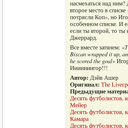
насмехаться над ним? 
второе место в списке
потрясли Коп», но Иг
особенном списке. И е
если ты второй, то ты
Джеррард.
Все вместе затянем: «
T
Biscan wrapped it up, a
he scored the goal
» Иго
Ииииииигор!!!
Автор:
Дэйв Ашер
Оригинал:
The Liverp
Предыдущие матери
Десять футболистов, 
Мейер
Десять футболистов, 
Камара
Десять футболистов, 