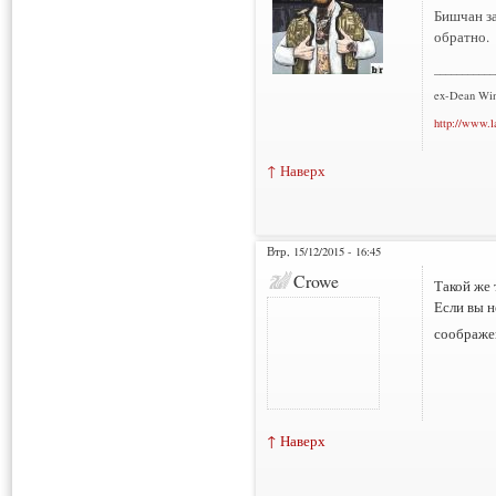
Бишчан за
обратно.
___________
ex-Dean Win
http://www.l
↑ Наверх
Втр, 15/12/2015 - 16:45
Crowe
Такой же 
Если вы н
соображе
↑ Наверх