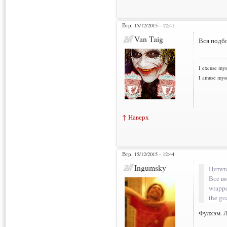
Втр, 15/12/2015 - 12:41
Van Taig
Вся подбо
___________
I excuse myse
I amuse myse
↑ Наверх
Втр, 15/12/2015 - 12:44
Ingumsky
Цитат
Все вм
wrappe
the g
Фулхэм. 