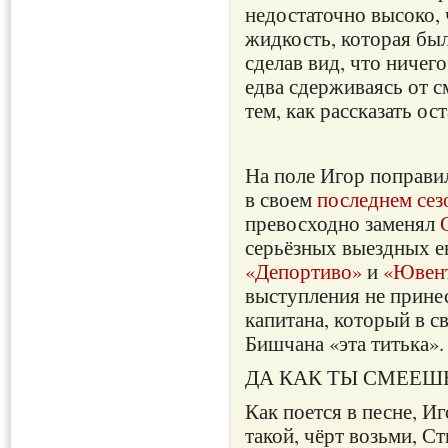
недостаточно высоко, 
жидкость, которая был
сделав вид, что ничего
едва сдерживаясь от с
тем, как рассказать ос
На поле Игор поправ
в своем
последнем сез
превосходно заменял
серьёзных выездных 
«Депортиво»
и
«Ювен
выступления не прине
капитана, который в с
Бишчана «эта титька».
ДА КАК ТЫ СМЕЕШ
Как поется в песне, И
такой, чёрт возьми, С