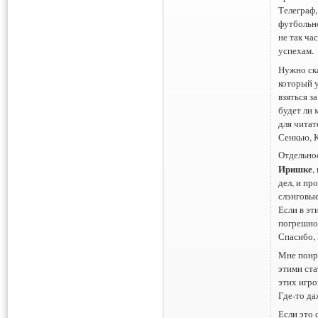
Телеграф,
футбольн
не так ча
успехам.
Нужно ск
который у
взяться з
будет ли 
для читат
Сенкью, 
Отдельно
Иришке
,
дел, и пр
слэнговые
Если в эт
погрешнос
Спасибо,
Мне понра
этими ста
этих игро
Где-то да
Если это 