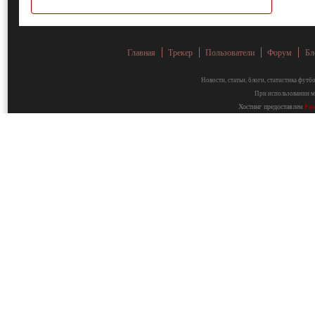
Главная
Трекер
Пользователи
Форум
Бл
Новости, статьи, блоги, статистика фут
При использовании ма
Хостинг предоставлен
Fa