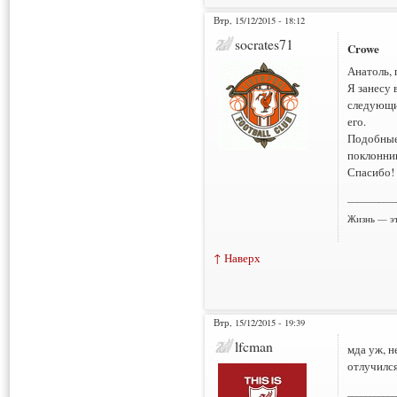
Втр, 15/12/2015 - 18:12
socrates71
Crowe
Анатоль, 
Я занесу 
следующие
его.
Подобные 
поклонник
Спасибо!
___________
Жизнь — эт
↑ Наверх
Втр, 15/12/2015 - 19:39
lfcman
мда уж, н
отлучился
___________