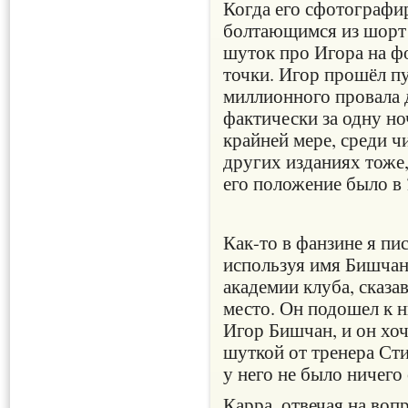
Когда его сфотографир
болтающимся из шорт 
шуток про Игора на ф
точки. Игор прошёл пу
миллионного провала 
фактически за одну но
крайней мере, среди ч
других изданиях тоже
его положение было в
Как-то в фанзине я пис
используя имя Бишчан
академии клуба, сказав
место. Он подошел к н
Игор Бишчан, и он хоч
шуткой от тренера Ст
у него не было ничего
Карра, отвечая на воп