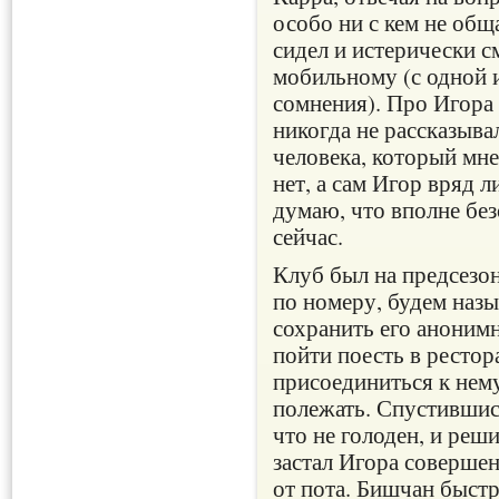
особо ни с кем не общ
сидел и истерически с
мобильному (с одной 
сомнения). Про Игора 
никогда не рассказыва
человека, который мне
нет, а сам Игор вряд ли
думаю, что вполне без
сейчас.
Клуб был на предсезо
по номеру, будем назы
сохранить его аноним
пойти поесть в рестор
присоединиться к нему
полежать. Спустившись
что не голоден, и реш
застал Игора соверше
от пота. Бишчан быстр