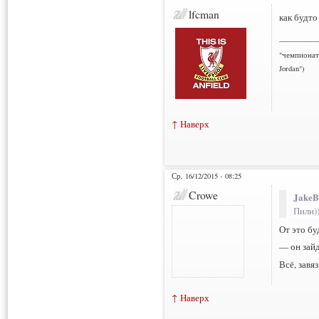
lfcman
как будто 
___________
"чемпионат
Jordan")
↑ Наверх
Ср, 16/12/2015 - 08:25
Crowe
JakeB
Пили))
От это бу
— он зайд
Всё, завя
↑ Наверх