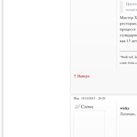
Цитат
пошёл
Мистер Х,
ресторан;
процессе 
солидарно
как 13 ле
___________
"Walk tall, k
come from a 
↑ Наверх
Втр, 15/12/2015 - 20:20
Crowe
wisky
Логично, 