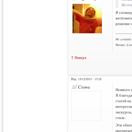
Желти
Я соглашу
желтоват
решение с
___________
We certainly
Werner, Live
↑ Наверх
Втр, 15/12/2015 - 15:28
Crowe
Немного п
Я благода
статей на
интересны
экскурсы
стиле.
Эти обыч
прочитаем