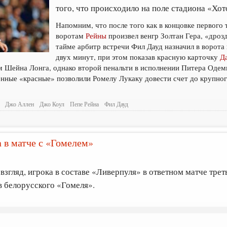
того, что происходило на поле стадиона «Хот
Напомним, что после того как в концовке первого
воротам
Рейны
произвел венгр Золтан Гера, «дроз
тайме арбитр встречи Фил Дауд назначил в ворота 
двух минут, при этом показав красную карточку
Д
м Шейна Лонга, однако второй пенальти в исполнении Питера Одем
енные «красные» позволили Ромелу Лукаку довести счет до крупног
Джо Аллен
Джо Коул
Пепе Рейна
Фил Дауд
 в матче с «Гомелем»
взгляд, игрока в составе «Ливерпуля» в ответном матче тре
в белорусского «Гомеля».