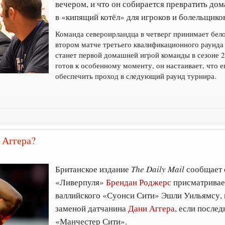
вечером, и что он собирается превратить д
в «кипящий котёл» для игроков и болельщико
Команда североирландца в четверг принимает бел
втором матче третьего квалификационного раунда
станет первой домашней игрой команды в сезоне 2
готов к особенному моменту, он настаивает, что ег
обеспечить проход в следующий раунд турнира.
 Аггера?
Британское издание
The Daily Mail
сообщает о
«Ливерпуля»
Брендан Роджерс
присматривае
валлийского «Суонси Сити» Эшли Уильямсу, 
заменой датчанина
Дани Аггера
, если после
«Манчестер Сити».