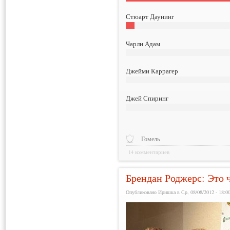
Стюарт Даунинг
Чарли Адам
Джейми Каррагер
Джей Спиринг
Гомель
14 комментариев
Брендан Роджерс: Это 
Опубликовано Иришка в Ср, 08/08/2012 - 18:0