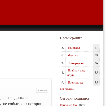
Премьер-лига
5.
Ньюкасл
41
6.
Фулхэм
39
7.
Ливерпуль
36
Брайтон энд
8.
35
Хоув
9.
Брентфорд
35
Вся таблица
история
ия в поединке со
Сегодня родились
угие события из истории
Рональд Орр
(1880)