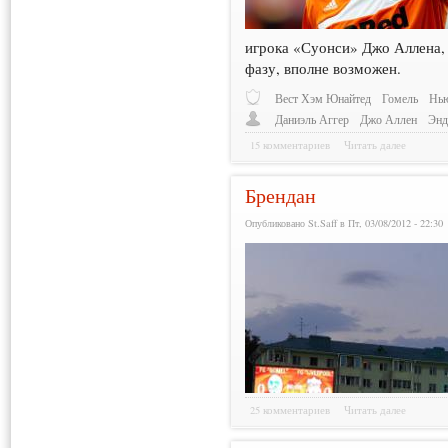
игрока «Суонси» Джо Аллена, 
фазу, вполне возможен.
Вест Хэм Юнайтед
Гомель
Нью
Даниэль Аггер
Джо Аллен
Энд
15 комментариев
Читать далее
Брендан
Опубликовано St.Saff в Пт, 03/08/2012 - 22:30
25 комментариев
Читать далее