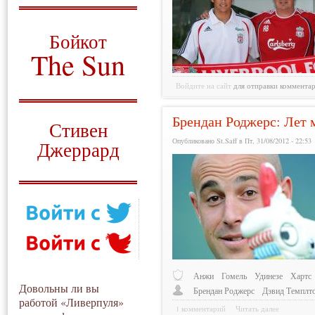
О том, когда появился
и зачем нужен
Бойкот
The Sun
Для тех, у кого всё ещё остались
Войдите на сайт
для отправки коммента
вопросы
Русский перевод
Брендан Роджерс: Лет 
Стивен
Опубликовано St.Saff в Пт, 31/08/2012 - 22:53
Джеррард
Моя история
Анжи
Гомель
Удинезе
Хартс
Довольны ли вы
Брендан Роджерс
Дэвид Темплт
работой «Ливерпуля»
1 комментарий
Читать далее