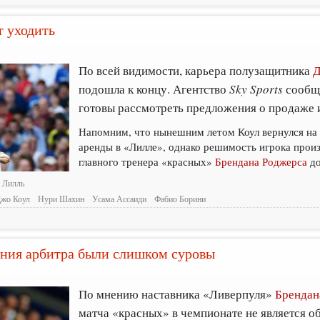
 уходить
По всей видимости, карьера полузащитника
Д
подошла к концу. Агентство
Sky Sports
сообща
готовы рассмотреть предложения о продаже 
Напомним, что нынешним летом Коул вернулся на
аренды в «Лилле», однако решимость игрока произ
главного тренера «красных»
Брендана Роджерса
до
Лилль
жо Коул
Нури Шахин
Усама Ассаиди
Фабио Борини
ения арбитра были слишком суровы
По мнению наставника «Ливерпуля»
Брендан
матча «красных» в чемпионате не является 