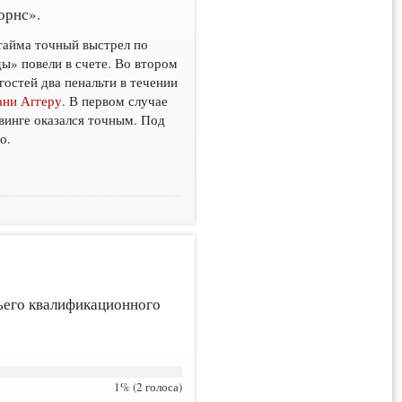
орнс».
 тайма точный выстрел по
ды» повели в счете. Во втором
гостей два пенальти в течении
ани Аггеру
. В первом случае
винге оказался точным. Под
о.
тьего квалификационного
1% (2 голоса)