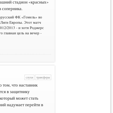
омашний стадион «красных»
в соперника.
орусский ФК «Гомель» во
 Лиги Европы. Этот матч
012/2013 - и хотя Роджерс
о главная цель на вечер -
слухи
трансферы
 том, что наставник
тся в защитнику
который может стать
дний надумает перейти в