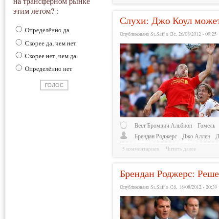
на трансферном рынке
этим летом? :
Слухи: Джо Коул может
Определённо да
Опубликовано St.Saff в Вс, 26/08/2012 - 09:25
Скорее да, чем нет
Скорее нет, чем да
Определённо нет
Вест Бромвич Альбион
Гомель
Брендан Роджерс
Джо Аллен
Д
5 комментариев
Читать далее
Брендан Роджерс: Реш
Опубликовано St.Saff в Сб, 18/08/2012 - 20:39