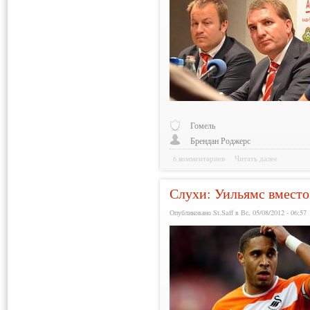
Гомель
Брендан Роджерс
6 комментариев
Читать далее
Слухи: Уильямс вместо
Опубликовано St.Saff в Вс, 05/08/2012 - 06:57