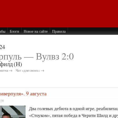
абы
Блоги
Новое на сайте
Правила
24
рпуль — Вулвз 2:0
филд
(H)
матча →
Чат «для своих» →
иверпуля». 9 августа
5:30
Два голевых дебюта в одной игре, реабилитац
«Стоуком», пятая победа в Черити Шилд и др