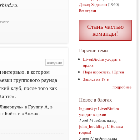
rbird.ru
.
Дэвид Ходжсон
(1960)
Все игроки
салес
Стань частью
команды!
Горячие темы
LiverBird.ru уходит в
интервью
архив
 интервью, в котором
Пора взрослеть, Юрген
ьевки группового раунда
Запись на 19-е
подробнее
кий клуб, после того как
Хартс».
Новое в блогах
Ливерпуль» в Группу А, в
Ingumsky
:
LiverBird.ru
нг Бойз» и «Анжи».
уходит в архив
1 год 14 недель
назад
john_houlding
:
C Новым
годом!
5 лет 31 неделя
назад