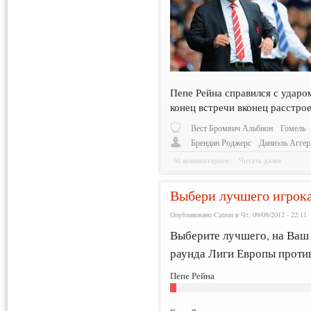
Пепе Рейна справился с ударо
конец встречи вконец расстро
Вест Бромвич Альбион
Гомель
Брендан Роджерс
Даниэль Аггер
60 комментариев
Читать далее
Выбери лучшего игрока
Опубликовано Catrun в Чт, 09/08/2012 - 22:11
Выберите лучшего, на Ваш 
раунда Лиги Европы проти
Пепе Рейна