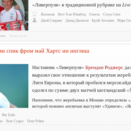
«Ливерпуля» в традиционной рубрике на
Live
Валенсия
Вест Хэм Юнайтед
Гомель
Стоук Сити
Джей Спиринг
Дэвид Джонсон
Крэйг Беллами
Марк Гон
риев
Читать далее
ми спик фром май Хартс ин инглиш
Наставник «Ливерпуля»
Брендан Роджерс
дал
выразил свое отношение к результатам жереб
Лиги Европы, в который пробился мерсисайдс
одолел по сумме двух матчей шотландский «
Напомним, что жеребьевка в Монако определила «
которой помимо англичан выступят «Удинезе», «Я
Янг Бойз
он
Луис Суарес
Пепе Рейна