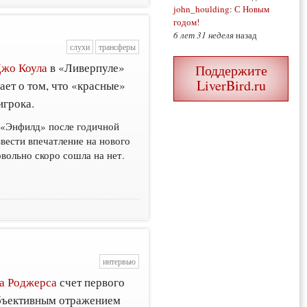
john_houlding
:
С Новым
годом!
6 лет 31 неделя
назад
слухи
трансферы
жо Коула
в «Ливерпуле»
Поддержите
LiverBird.ru
ет о том, что «красные»
игрока.
 «Энфилд» после годичной
вести впечатление на нового
вольно скоро сошла на нет.
интервью
а Роджерса
счет первого
объективным отражением