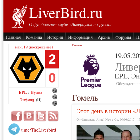
LiverBird.ru
О футбольном клубе «Ливерпуль» по-русски
Главная
Команда
История
Информация
Архив
Форумы
П
Главная
май, 19 (воскресенье)
19.05.20
2
Ливе
0
EPL,
Эн
Обсуждение 
EPL
Вулвз
:
Гомель
Энфилд
(H)
Этот день в истории «Л
Опубликовано Angel Neo в Ср, 09/08/2017 - 1
t.me/TheLiverbird