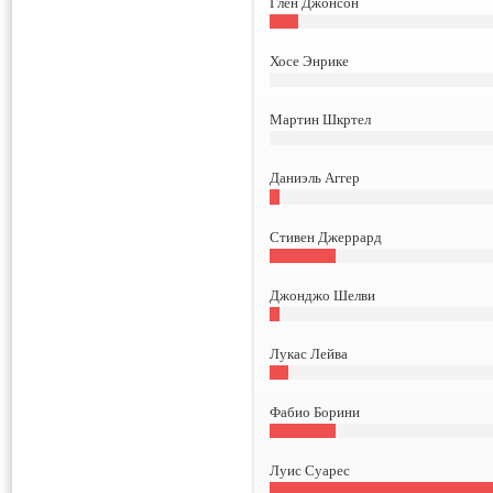
Глен Джонсон
Хосе Энрике
Мартин Шкртел
Даниэль Аггер
Стивен Джеррард
Джонджо Шелви
Лукас Лейва
Фабио Борини
Луис Суарес