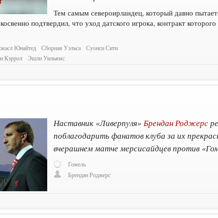
Тем самым североирландец, который давно пытает
косвенно подтвердил, что уход датского игрока, контракт которого
касл Юнайтед
Сборная Уэльса
Суонси Сити
и Кэррол
Эшли Уильямс
Наставник «Ливерпуля»
Брендан Роджерс
ре
поблагодарить фанатов клуба за их прекра
вчерашнем матче мерсисайдцев против «Гом
Гомель
Брендан Роджерс