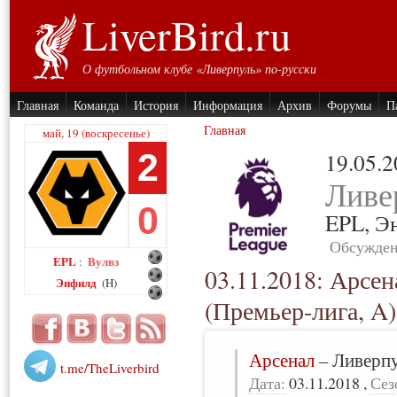
LiverBird.ru
О футбольном клубе «Ливерпуль» по-русски
Главная
Команда
История
Информация
Архив
Форумы
П
Главная
май, 19 (воскресенье)
2
19.05.
Ливе
0
EPL,
Э
Обсужден
EPL
Вулвз
:
03.11.2018: Арсен
Энфилд
(H)
(Премьер-лига, A)
Арсенал
–
Ливерп
t.me/TheLiverbird
Дата:
03.11.2018
,
Сез