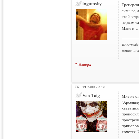
Ingumsky
Тренерск
сильнее, 
этой встр
первом та
Мане и…
___________
We certainly
Werner, Live
↑ Наверх
Сб, 03/11/2018 - 20:35
Van Taig
Мне не ст
"Арсеналу
хвататься
проносили
прострели
принорови
хочется. 