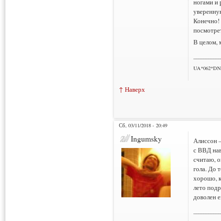
ногами и 
уверенную
Конечно! 
посмотрет
В целом, 
___________
UA*062*DN
↑ Наверх
Сб, 03/11/2018 - 20:49
Ingumsky
Алиссон —
с ВВД нав
считаю, о
гола. До 
хорошо, к
лето подр
доволен е
___________