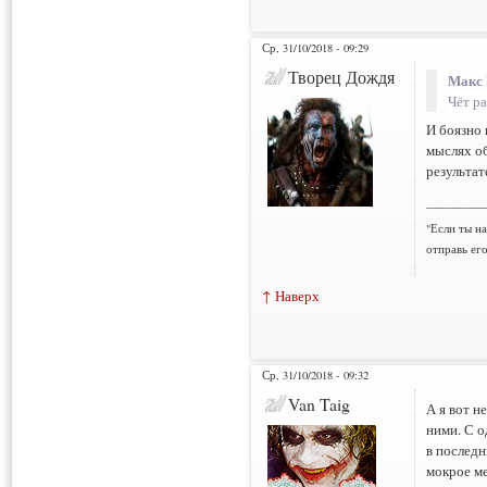
Ср, 31/10/2018 - 09:29
Творец Дождя
Макс 
Чёт ра
И боязно 
мыслях об
результат
___________
"Если ты н
отправь ег
↑ Наверх
Ср, 31/10/2018 - 09:32
Van Taig
А я вот н
ними. С о
в последн
мокрое ме