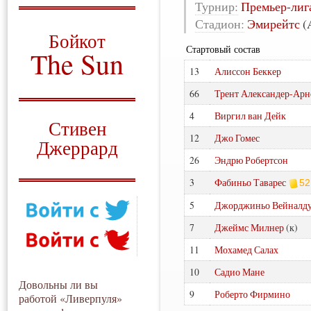
Турнир:
Премьер-лиг
О том, когда появился
Стадион:
Эмирейтс
(
и зачем нужен
Бойкот
Стартовый состав
The Sun
13
Алиссон Беккер
Для тех, у кого всё ещё остались
вопросы
66
Трент Александер-Арн
Русский перевод
4
Виргил ван Дейк
Стивен
12
Джо Гомес
Джеррард
26
Эндрю Робертсон
Моя история
3
Фабиньо Таварес
52
5
Джорджиньо Вейналд
7
Джеймс Милнер
(к)
11
Мохамед Салах
10
Садио Мане
Довольны ли вы
9
Роберто Фирмино
работой «Ливерпуля»