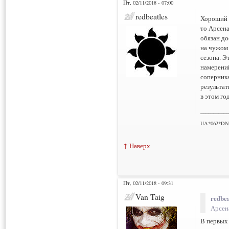
Пт, 02/11/2018 - 07:00
redbeatles
Хороший м
то Арсена
обязан до
на чужом 
сезона. Э
намерений
соперник
результат
в этом го
___________
UA*062*DN
↑ Наверх
Пт, 02/11/2018 - 09:31
Van Taig
redbea
Арсен
В первых 