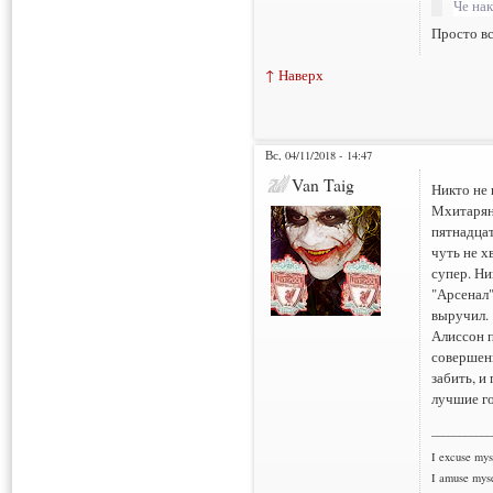
Че нак
Просто вс
↑ Наверх
Вс, 04/11/2018 - 14:47
Van Taig
Никто не 
Мхитаряно
пятнадцат
чуть не х
супер. Ни
"Арсенал"
выручил.
Алиссон п
совершенн
забить, и
лучшие г
___________
I excuse myse
I amuse myse