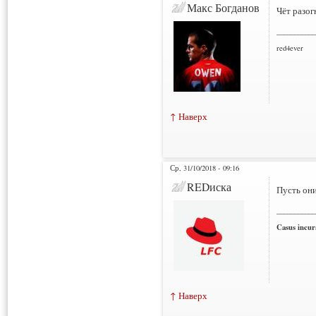
Макс Богданов
Чёт разог
___________
red4ever
↑ Наверх
Ср, 31/10/2018 - 09:16
REDиска
Пусть они
___________
Casus incura
↑ Наверх