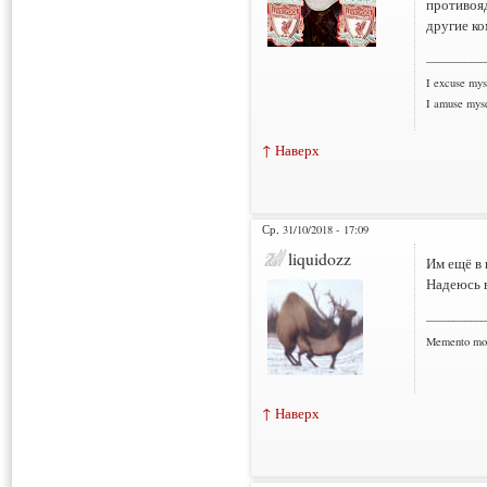
противояд
другие ко
___________
I excuse myse
I amuse myse
↑ Наверх
Ср, 31/10/2018 - 17:09
liquidozz
Им ещё в 
Надеюсь 
___________
Memento mo
↑ Наверх