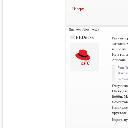
↑ Наверх
Пнд, 05/11/2018 - 09:28
REDиска
Равная иг
засчитан 
концовке 
Ну а гол 
Алисона н
Van T
Ляказе
положи
Отсутстви
Отсюда и 
Бобби, Ма
моментов,
Нам нуже 
хрусталя.
Короч, ну
___________