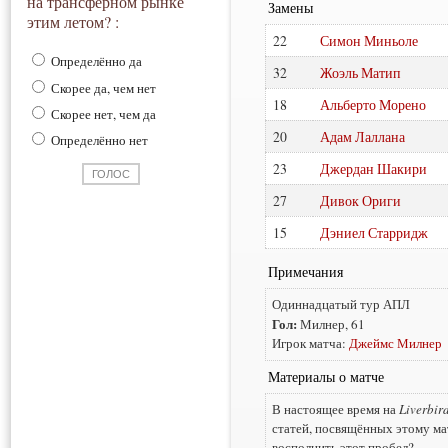
на трансферном рынке
Замены
этим летом? :
22
Симон Миньоле
Определённо да
32
Жоэль Матип
Скорее да, чем нет
18
Альберто Морено
Скорее нет, чем да
20
Адам Лаллана
Определённо нет
23
Джердан Шакири
27
Дивок Ориги
15
Дэниел Старридж
Примечания
Одиннадцатый тур АПЛ
Гол:
Милнер, 61
Игрок матча:
Джеймс Милнер
Материалы о матче
В настоящее время на
Liverbir
статей, посвящённых этому ма
восполнить этот пробел?