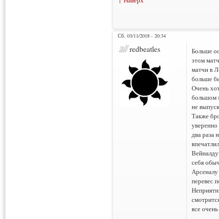
↑ Наверх
Сб, 03/11/2018 - 20:34
redbeatles
Больше ос
этом матч
матчи в Л
больше бы
Очень хот
большом м
не выпуск
Также бро
уверенно 
два раза 
впечатлил
Вейналду
себя обыч
Арсеналу 
перевес п
Неприятн
смотрится
все очень