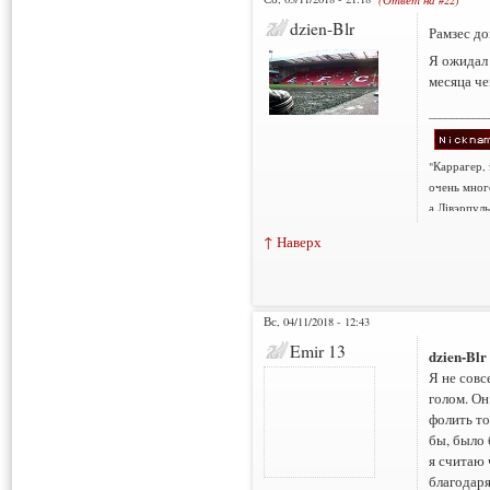
dzien-Blr
Рамзес до
Я ожидал 
месяца че
___________
"Каррагер,
очень мног
а Лівэрпуль
↑ Наверх
Вс, 04/11/2018 - 12:43
Emir 13
dzien-Blr
Я не совс
голом. Он
фолить то
бы, было 
я считаю 
благодаря