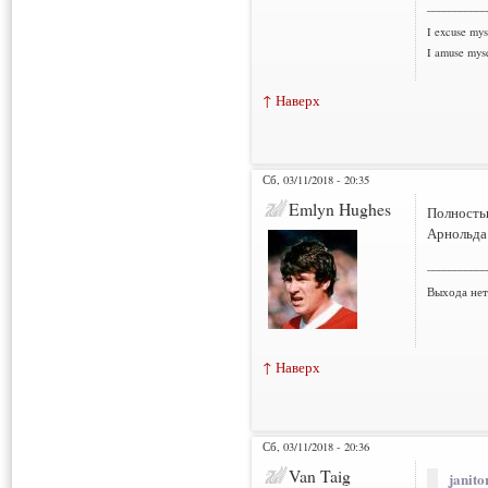
___________
I excuse myse
I amuse myse
↑ Наверх
Сб, 03/11/2018 - 20:35
Emlyn Hughes
Полностью
Арнольда
___________
Выхода нет 
↑ Наверх
Сб, 03/11/2018 - 20:36
Van Taig
janito