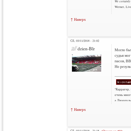
We certainly
Werner, Live
↑ Наверх
Сб, 03/11/2018 - 21:02
dzien-Blr
Могло быт
судья мог
пасов, В
Но резуль
___________
"Каррагер,
очень мног
а Лівэрпуль
↑ Наверх
Сб, 03/11/2018 - 21:18
(Ответ на #22)