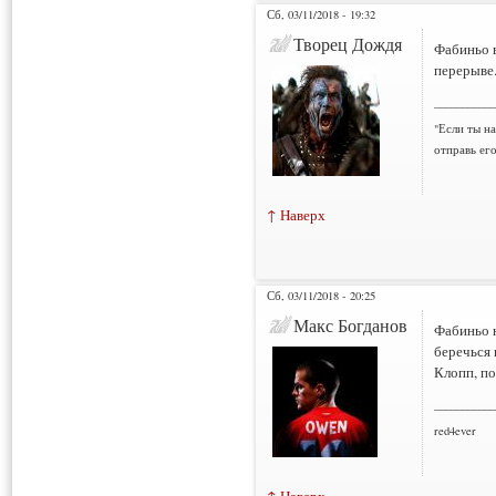
Сб, 03/11/2018 - 19:32
Творец Дождя
Фабиньо в
перерыве.
___________
"Если ты н
отправь ег
↑ Наверх
Сб, 03/11/2018 - 20:25
Макс Богданов
Фабиньо н
беречься 
Клопп, п
___________
red4ever