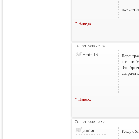
___________
UA*062*DN
↑ Наверх
Сб, 03/11/2018 - 20:32
Emir 13
Переиграл
штанги. М
Это Арсен
сыграли к
↑ Наверх
Сб, 03/11/2018 - 20:33
janitor
Бекер об