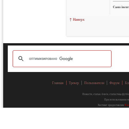
Casus incura
↑ Наверх
Главная
Трекер
Пользователи
Форум
Бл
Новости, статьи, блоги, статистика фут
При использовании ма
Хостинг предоставлен
Fa