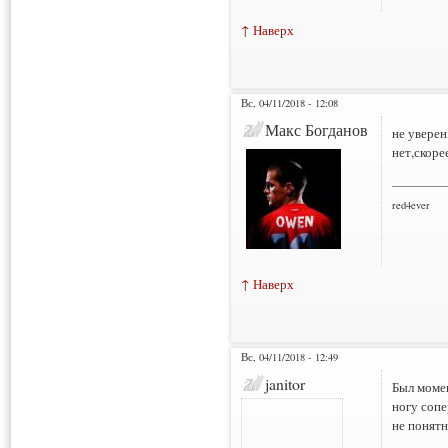
↑ Наверх
Вс, 04/11/2018 - 12:08
Макс Богданов
не уверен
нет,скоре
___________
red4ever
↑ Наверх
Вс, 04/11/2018 - 12:49
janitor
Был момен
ногу сопе
не понятн