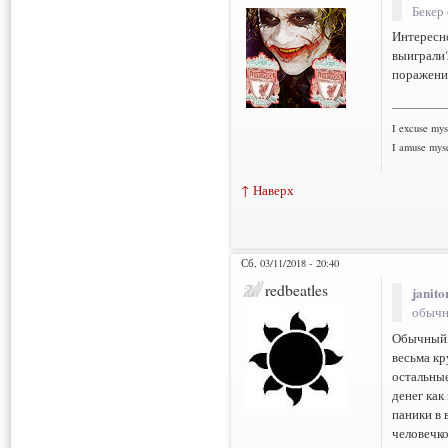
Бекер
Интересно
выиграли?
поражени
___________
I excuse myse
I amuse myse
↑ Наверх
Сб, 03/11/2018 - 20:40
redbeatles
janito
обыч
Обычный, 
весьма кр
остальные
денег как
паники в
человечко