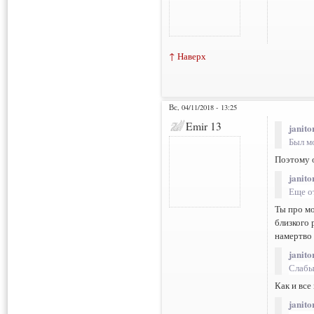
↑ Наверх
Вс, 04/11/2018 - 13:25
Emir 13
janito
Был м
Поэтому 
janito
Еще о
Ты про мо
близкого 
намертво 
janito
Слабы
Как и все
janito