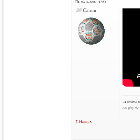
Пт, 02/11/2018 - 17:53
Catrun
___________
«
A football t
can play the
↑ Наверх