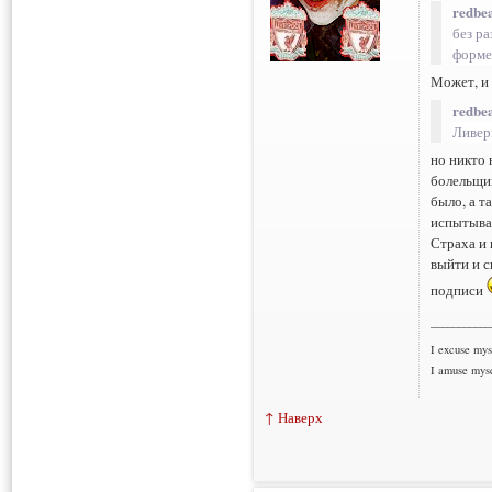
redbea
без р
форме 
Может, и 
redbea
Ливерп
но никто 
болельщик
было, а т
испытывал
Страха и 
выйти и с
подписи
___________
I excuse myse
I amuse myse
↑ Наверх