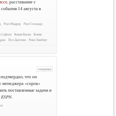
иссе
, расставание с
события 14 августа в
д
Реал Мадрид
Реал Сосьедад
 Сефтон
Кевин Киган
Кенни
ддок
Пол Далглиш
Рики Ламберт
соперники
подтвердил, что он
ту менеджера «сорок»
нить поставленные задачи и
т
ESPN
.
си