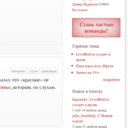
Дэвид Ходжсон
(1960)
Все игроки
Стань частью
команды!
Горячие темы
LiverBird.ru уходит в
архив
Пора взрослеть, Юрген
интервью
слухи
трансферы
Запись на 19-е
азал, что «красные» не
подробнее
тиньо
, которым, по слухам,
Новое в блогах
Ingumsky
:
LiverBird.ru
уходит в архив
1 год 14 недель
назад
john_houlding
:
C Новым
годом!
5 лет 31 неделя
назад