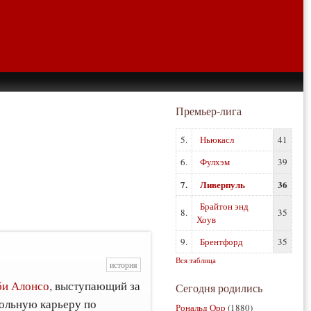
Премьер-лига
5.
Ньюкасл
41
6.
Фулхэм
39
7.
Ливерпуль
36
Брайтон энд
8.
35
Хоув
9.
Брентфорд
35
Вся таблица
история
и Алонсо
, выступающий за
Сегодня родились
больную карьеру по
Рональд Орр
(1880)