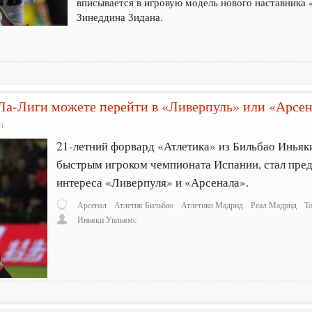
вписывается в игровую модель нового наставника 
Зинеддина Зидана.
Ла-Лиги можете перейти в «Ливерпуль» или «Арсе
51
21-летний форвард «Атлетика» из Бильбао Иньяк
быстрым игроком чемпионата Испании, стал пре
интереса «Ливерпуля» и «Арсенала».
Арсенал
Атлетик Бильбао
Атлетико Мадрид
Реал Мадрид
Т
Иньяки Уильямс