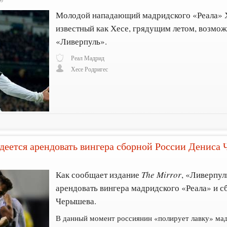
09
Молодой нападающий мадридского «Реала» Х
известный как Хесе, грядущим летом, возмож
«Ливерпуль».
Реал Мадрид
Хесе Родригес
деется арендовать вингера сборной России Дениса
Как сообщает издание
The Mirror
, «Ливерпу
арендовать вингера мадридского «Реала» и 
Черышева.
В данный момент россиянин «полирует лавку» мадр