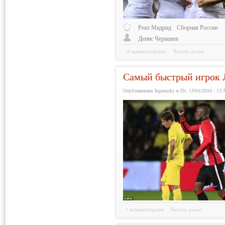
Реал Мадрид
Сборная России
Денис Черышев
10 комментариев
Читать далее
Самый быстрый игрок 
Опубликовано Ingumsky в Пт, 15/01/2016 - 13:
7 комментариев
Читать далее