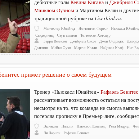
дебютные голы
Кевина Кигана
и
Джибриля С
Майклом Оуэном
и Мартином Келли и другие 
традиционной рубрике на
Liverbird.ru
.
Манчестер Юнайтед
Ноттингем Форест
Ньюкасл Юнайте
Сандерленд
Саутгемптон
Тоттенхэм Хотспур
Барри Венисон
Джибриль Сиссе
Джон Олдридж
Джордж
Далглиш
Майкл Оуэн
Мартин Келли
Найджел Клаф
Нил Ра
 Бенитес примет решение о своем будущем
Тренер «Ньюкасл Юнайтед»
Рафаэль Бенитес
рассматривает возможность остаться на пос
несмотря на то, что команда не смогла выпол
потеряла прописку в Премьер-лиге, сообщае
Валенсия
Наполи
Ньюкасл Юнайтед
Реал Мадрид
Чел
Ли Чарнли
Рафаэль Бенитес