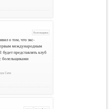
болельщики
вил о том, что экс-
первым международным
1 будет представлять клуб
 с болельщиками
оук Сити