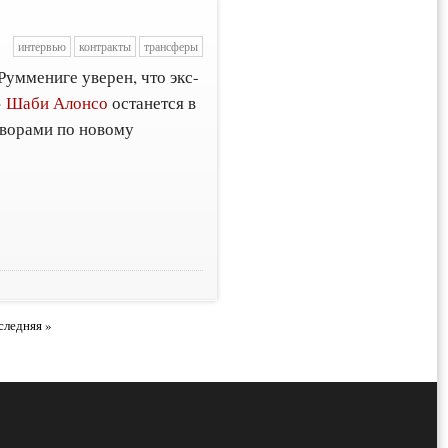
интервью
контракты
трансферы
уммениге уверен, что экс-
»
Шаби Алонсо
останется в
оворами по новому
следняя »