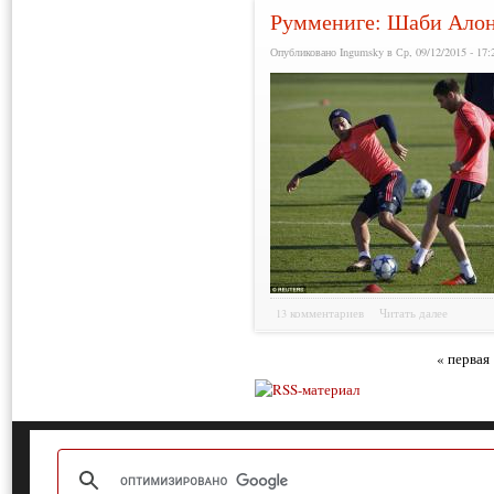
Руммениге: Шаби Алонс
Опубликовано Ingumsky в Ср, 09/12/2015 - 17:
13 комментариев
Читать далее
« первая