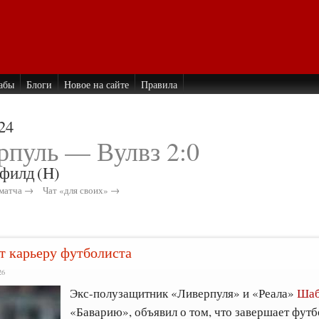
абы
Блоги
Новое на сайте
Правила
24
рпуль — Вулвз 2:0
филд
(H)
матча →
Чат «для своих» →
т карьеру футболиста
26
Экс-полузащитник «Ливерпуля» и «Реала»
Шаб
«Баварию», объявил о том, что завершает фут