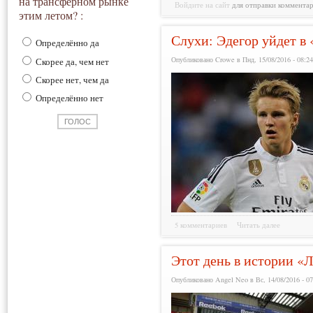
на трансферном рынке
Войдите на сайт
для отправки коммента
этим летом? :
Слухи: Эдегор уйдет в
Определённо да
Опубликовано Crowe в Пнд, 15/08/2016 - 08:2
Скорее да, чем нет
Скорее нет, чем да
Определённо нет
5 комментариев
Читать далее
Этот день в истории «Л
Опубликовано Angel Neo в Вс, 14/08/2016 - 07