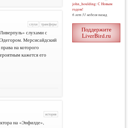
john_houlding
:
С Новым
годом!
6 лет 31 неделя
назад
слухи
трансферы
Поддержите
«Ливерпуль» слухами с
LiverBird.ru
Эдегором. Мерсисайдский
 права на которого
вероятным кажется его
история
ктора на «Энфилде»,