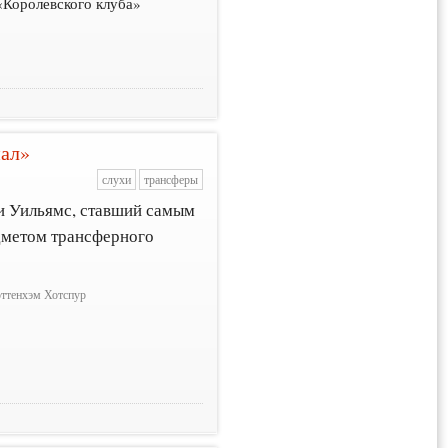
«Королевского клуба»
нал»
слухи
трансферы
и Уильямс, ставший самым
дметом трансферного
оттенхэм Хотспур