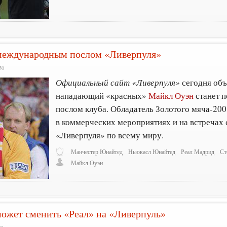
международным послом «Ливерпуля»
50
Официальный сайт «Ливерпуля»
сегодня объя
нападающий «красных»
Майкл Оуэн
станет 
послом клуба. Обладатель Золотого мяча-200
в коммерческих мероприятиях и на встречах
«Ливерпуля» по всему миру.
Манчестер Юнайтед
Ньюкасл Юнайтед
Реал Мадрид
Ст
Майкл Оуэн
может сменить «Реал» на «Ливерпуль»