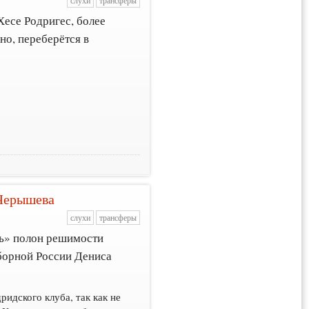
слухи
трансферы
есе Родригес, более
но, переберётся в
 Черышева
слухи
трансферы
ль» полон решимости
сборной России Дениса
идского клуба, так как не