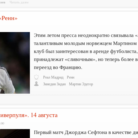
риев
Читать далее
 «Ренн»
4
Этим летом пресса неоднократно связывала 
талантливым молодым норвежцем Мартином 
клуб был заинтересован в аренде футболиста,
принадлежат «сливочным», но теперь более 
переезд во Францию.
Реал Мадрид
Ренн
Зинедин Зидан
Мартин Эдегор
иверпуля». 14 августа
:00
Первый матч Джорджа Сефтона в качестве ди