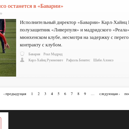
о останется в «Баварии»
29
Исполнительный директор «Баварии» Карл-Хайнц Р
полузащитник «Ливерпуля» и мадридского «Реала
мюнхенском клубе, несмотря на задержку с перег
контракту с клубом.
Бавария
Реал Мадрид
Карл-Хайнц Руммениге
Рафаэль Бенитес
Шаби Алонсо
4
‹ предыдущая
1
2
3
5
6
7
8
9
…
следующая ›
по