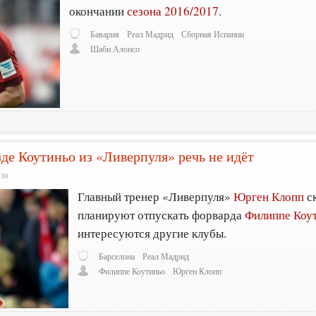
окончании
сезона 2016/2017
.
Бавария
Реал Мадрид
Сборная Испании
Шаби Алонсо
де Коутиньо из «Ливерпуля» речь не идёт
:30
Главный тренер «Ливерпуля»
Юрген Клопп
ск
планируют отпускать форварда
Филиппе Коу
интересуются другие клубы.
Барселона
Реал Мадрид
Филиппе Коутиньо
Юрген Клопп