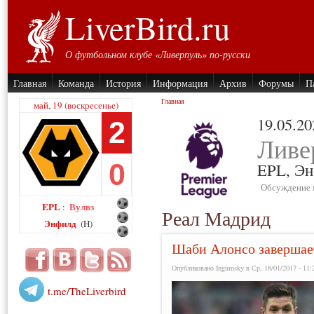
LiverBird.ru
О футбольном клубе «Ливерпуль» по-русски
Главная
Команда
История
Информация
Архив
Форумы
П
Главная
май, 19 (воскресенье)
19.05.20
2
Ливе
0
EPL,
Эн
Обсуждение 
EPL
Вулвз
:
Реал Мадрид
Энфилд
(H)
Шаби Алонсо завершае
Опубликовано Ingumsky в Ср, 18/01/2017 - 11:
t.me/TheLiverbird