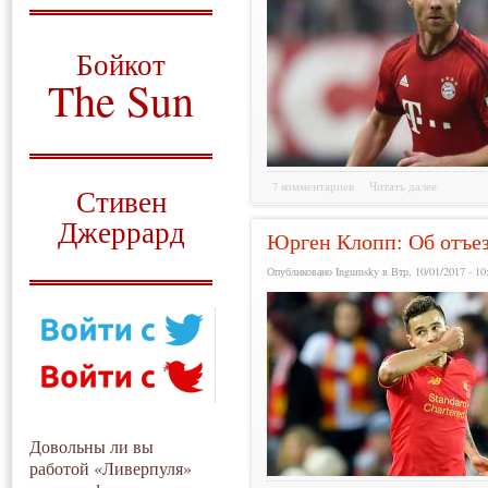
О том, когда появился
и зачем нужен
Бойкот
The Sun
Для тех, у кого всё ещё остались
вопросы
Русский перевод
7 комментариев
Читать далее
Стивен
Джеррард
Юрген Клопп: Об отъез
Моя история
Опубликовано Ingumsky в Втр, 10/01/2017 - 10
Довольны ли вы
работой «Ливерпуля»