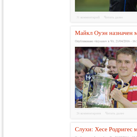
31 комментарий
Читать далее
Майкл Оуэн назначен 
Опубликовано vkrysanov в Чт, 21/04/2016 - 16:
26 комментариев
Читать далее
Слухи: Хесе Родригес 