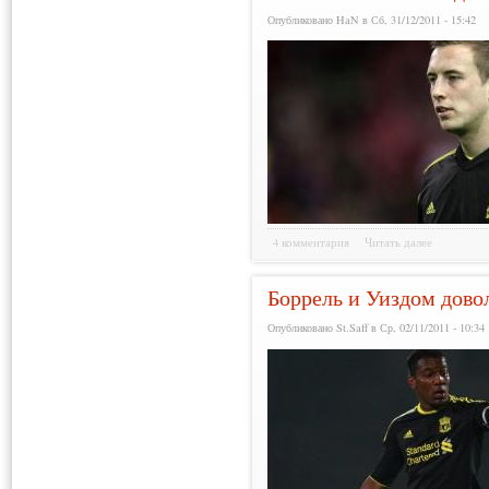
Опубликовано HaN в Сб, 31/12/2011 - 15:42
4 комментария
Читать далее
Боррель и Уиздом дово
Опубликовано St.Saff в Ср, 02/11/2011 - 10:34