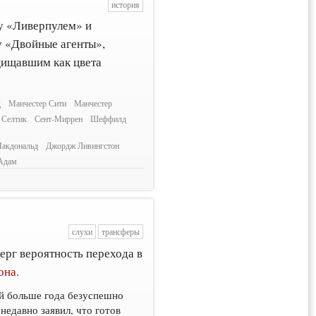
история
у «Ливерпулем» и
 «Двойные агенты»,
щищавшим как цвета
д
Манчестер Сити
Манчестер
Селтик
Сент-Миррен
Шеффилд
акдональд
Джордж Ливингстон
Адам
слухи
трансферы
ерг вероятность перехода в
она
.
й больше года безуспешно
недавно заявил, что готов