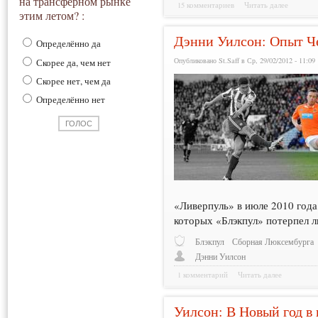
на трансферном рынке
15 комментариев
Читать далее
этим летом? :
Дэнни Уилсон: Опыт Ч
Определённо да
Опубликовано St.Saff в Ср, 29/02/2012 - 11:09
Скорее да, чем нет
Скорее нет, чем да
Определённо нет
«Ливерпуль» в июле 2010 года,
которых «Блэкпул» потерпел л
Блэкпул
Сборная Люксембурга
Дэнни Уилсон
1 комментарий
Читать далее
Уилсон: В Новый год в