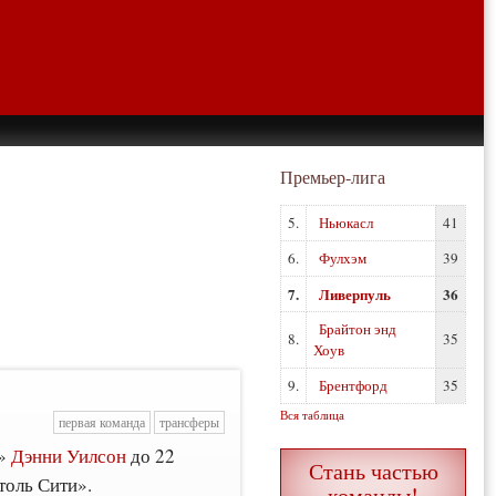
Премьер-лига
5.
Ньюкасл
41
6.
Фулхэм
39
7.
Ливерпуль
36
Брайтон энд
8.
35
Хоув
9.
Брентфорд
35
Вся таблица
первая команда
трансферы
я»
Дэнни Уилсон
до 22
Стань частью
толь Сити».
команды!