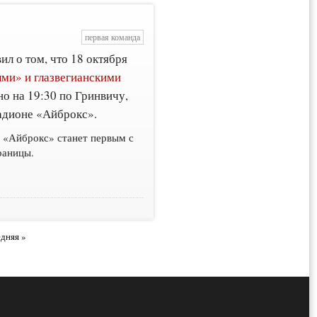
первая команда
л о том, что 18 октября
ми» и глазвегианскими
но на 19:30 по Гринвичу,
адионе «Айброкс».
 «Айброкс» станет первым с
раницы.
дняя »