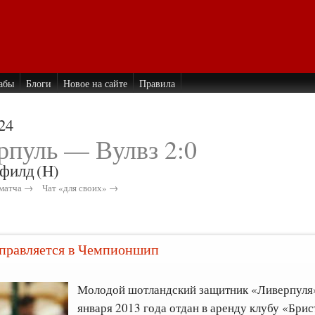
абы
Блоги
Новое на сайте
Правила
24
рпуль — Вулвз 2:0
филд
(H)
матча →
Чат «для своих» →
тправляется в Чемпионшип
Молодой шотландский защитник «Ливерпул
января 2013 года отдан в аренду клубу «Брис