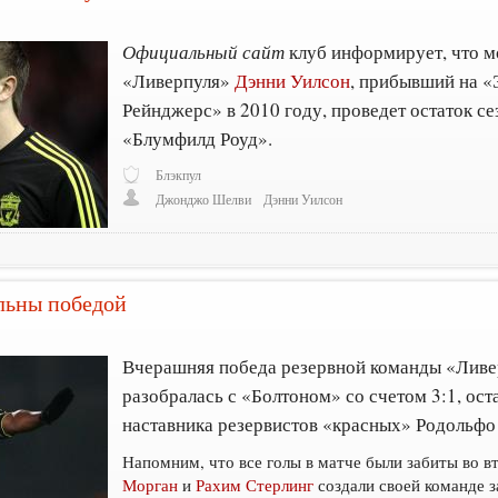
Официальный сайт
клуб информирует, что 
«Ливерпуля»
Дэнни Уилсон
, прибывший на «
Рейнджерс» в 2010 году, проведет остаток се
«Блумфилд Роуд».
Блэкпул
Джонджо Шелви
Дэнни Уилсон
льны победой
Вчерашняя победа резервной команды «Ливер
разобралась с «Болтоном» со счетом 3:1, ос
наставника резервистов «красных» Родольфо
Напомним, что все голы в матче были забиты во в
Морган
и
Рахим Стерлинг
создали своей команде з