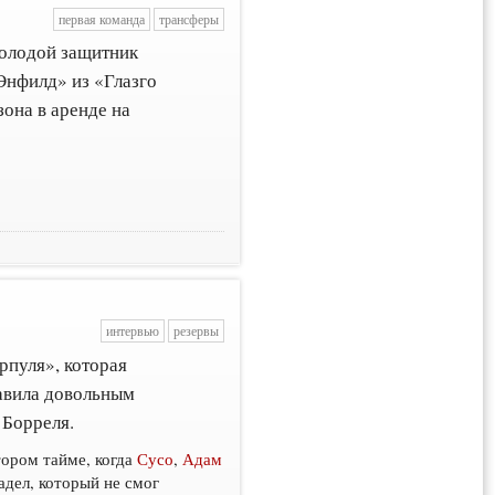
первая команда
трансферы
молодой защитник
Энфилд» из «Глазго
зона в аренде на
интервью
резервы
пуля», которая
тавила довольным
 Борреля.
тором тайме, когда
Сусо
,
Адам
адел, который не смог