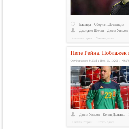
Блэкпул
Сборная Шотландии
Джонджо Шелви
Дэнни Уилсон
4 комментария
Читать далее
Пепе Рейна. Поблажек 
Опубликовано St.Saff в Втр, 11/10/2011 - 08:5
Дэнни Уилсон
Кенни Далглиш
1 комментарий
Читать далее