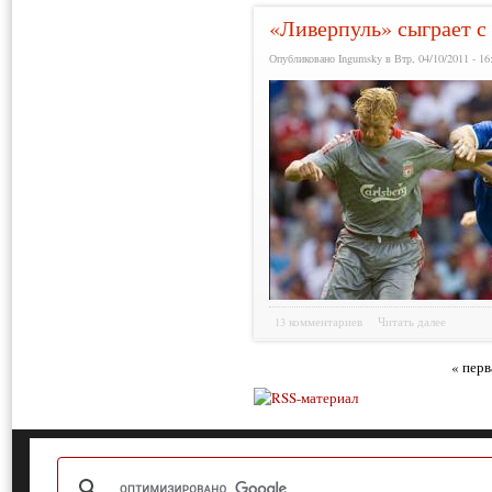
«Ливерпуль» сыграет с
Опубликовано Ingumsky в Втр, 04/10/2011 - 16
13 комментариев
Читать далее
« перв