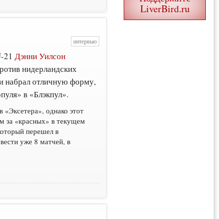
LiverBird.ru
интервью
U-21
Дэнни Уилсон
против нидерландских
 и набрал отличную форму,
рпуля» в «Блэкпул».
в «Эксетера», однако этот
м за «красных» в текущем
который перешел в
вести уже 8 матчей, в