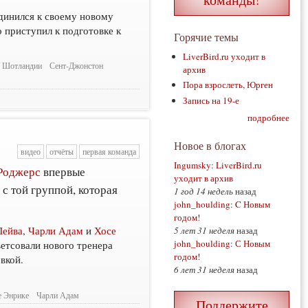
динился к своему новому
о приступил к подготовке к
Горячие темы
LiverBird.ru уходит в
я Шотландии
Сент-Джонстон
архив
Пора взрослеть, Юрген
Запись на 19-е
подробнее
Новое в блогах
видео
отчёты
первая команда
Ingumsky
:
LiverBird.ru
Роджерс
впервые
уходит в архив
 с той группой, которая
1 год 14 недель
назад
john_houlding
:
C Новым
годом!
Лейва
,
Чарли Адам
и
Хосе
5 лет 31 неделя
назад
john_houlding
:
С Новым
етсовали нового тренера
годом!
вкой.
6 лет 31 неделя
назад
е Энрике
Чарли Адам
Поддержите