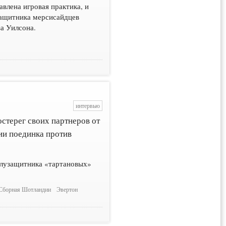
авлена игровая практика, и
защитника мерсисайдцев
за Уилсона.
интервью
стерег своих партнеров от
ии поединка против
олузащитника «тартановых»
Сборная Шотландии
Эвертон