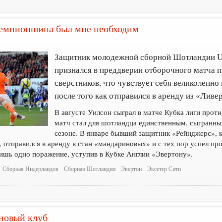
емпионшипа был мне необходим
Защитник молодежной сборной Шотландии 
признался в преддверии отборочного матча 
сверстников, что чувствует себя великолепно
после того как отправился в аренду из «Ливе
В августе Уилсон сыграл в матче Кубка лиги проти
матч стал для шотландца единственным, сыгранны
сезоне. В январе бывший защитник «Рейнджерс», 
 отправился в аренду в стан «мандариновых» и с тех пор успел про
ишь одно поражение, уступив в Кубке Англии «Эвертону».
Сборная Нидерландов
Сборная Шотландии
Эвертон
Эксетер Сити
 новый клуб