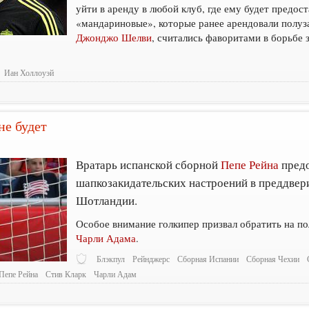
уйти в аренду в любой клуб, где ему будет предост
«мандариновые», которые ранее арендовали полу
Джонджо Шелви
, считались фаворитами в борьбе 
Иан Холлоуэй
не будет
8
Вратарь испанской сборной
Пепе Рейна
предо
шапкозакидательских настроений в преддвер
Шотландии.
Особое внимание голкипер призвал обратить на п
Чарли Адама
.
Блэкпул
Рейнджерс
Сборная Испании
Сборная Чехии
Пепе Рейна
Стив Кларк
Чарли Адам