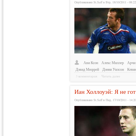
Опубликовано St.Saff в Втр, 18/10/2011 - 08:2
Ави Коэн
Алекс Миллер
Арчи
Дэвид Мюррей
Дэнни Уилсон
Кеви
3 комментария
Читать далее
Иан Холлоуэй: Я не го
Опубликовано St.Saff в Пнд, 17/10/2011 - 14:2