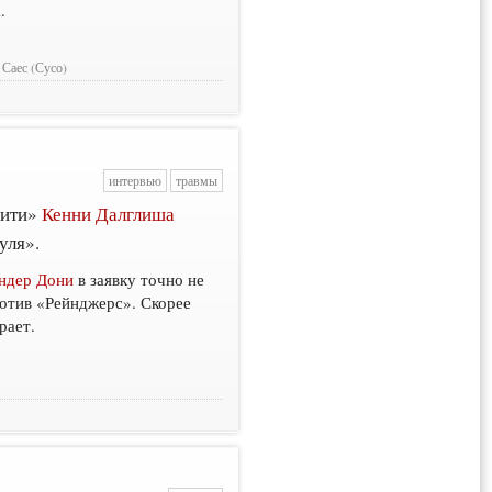
.
 Саес (Сусо)
интервью
травмы
Сити»
Кенни Далглиша
уля».
ндер Дони
в заявку точно не
ротив «Рейнджерс». Скорее
рает.