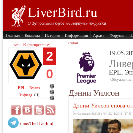
LiverBird.ru
О футбольном клубе «Ливерпуль» по-русски
Главная
Команда
История
Информация
Архив
Форумы
П
Главная
май, 19 (воскресенье)
19.05.20
2
Ливе
0
EPL,
Эн
Обсуждение 
EPL
Вулвз
:
Дэнни Уилсон
Энфилд
(H)
Дэнни Уилсон снова о
Опубликовано St.Saff в Чт, 22/11/2012 - 17:55
t.me/TheLiverbird