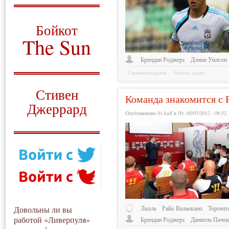
О том, когда появился
и зачем нужен
Бойкот
The Sun
Для тех, у кого всё ещё остались
Брендан Роджерс
Дэнни Уилсон
вопросы
5 комментариев
Читать далее
Русский перевод
Стивен
Команда знакомится с
Джеррард
Опубликовано St.Saff в Чт, 05/07/2012 - 08:52
Моя история
Довольны ли вы
Лилль
Райо Вальекано
Торонт
работой «Ливерпуля»
Брендан Роджерс
Даниэль Пачек