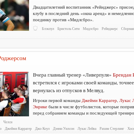
Двадцатилетний воспитанник «Рейнджерс» присое
клубу в последний день «окна аренд» и немедленн
поединку против «Мидлсбро».
Блэкпул
Бристоль Сити
Мидлсбро
Рейнджерс
Сборна
 Роджерсом
Вчера главный тренер «Ливерпуля»
Брендан 
встретился с игроками своей команды, точнее
вернулась из отпусков в Мелвуд.
Игроки первой команды
Джейми Каррагер
,
Лукас 
Энрике
были в числе футболистов, которые поприв
перед собранием команды и последующей трениро
о
Челси
о
Джейми Каррагер
Джо Коул
Дэнни Уилсон
Лукас Лейва
Рахим Стерлинг
Хос