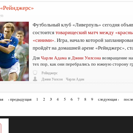
 «Рейнджерс»
:53
Футбольный клуб «Ливерпуль» сегодня объяви
состоится
товарищеский матч между «красны
«синими»
. Игра, начало которой запланирова
пройдёт на домашней арене «Рейнджерс», ст
Для
Чарли Адама
и
Дэнни Уилсона
возвращение на
тех пор, как они перебрались по южную сторону г
Рейнджерс
Дэнни Уилсон
Чарли Адам
3
ая
‹ предыдущая
1
2
4
5
6
7
8
9
следующая ›
после