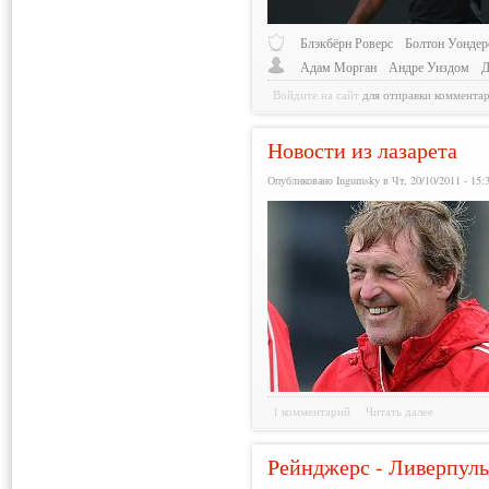
Блэкбёрн Роверс
Болтон Уондер
Адам Морган
Андре Уиздом
Д
Войдите на сайт
для отправки коммента
Новости из лазарета
Опубликовано Ingumsky в Чт, 20/10/2011 - 15:
1 комментарий
Читать далее
Рейнджерс - Ливерпуль