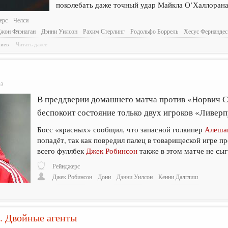
поколебать даже точный удар Майкла О’Халлорана
ерс
Челси
жон Флэнаган
Дэнни Уилсон
Рахим Стерлинг
Родольфо Боррель
Хесус Фернандес
риев
Читать далее
33
В преддверии домашнего матча против «Норвич 
беспокоит состояние только двух игроков «Ливерп
Босс «красных» сообщил, что запасной голкипер
Алеша
попадёт, так как повредил палец в товарищеской игре п
всего фуллбек
Джек Робинсон
также в этом матче не сыг
Рейнджерс
Джек Робинсон
Дони
Дэнни Уилсон
Кенни Далглиш
. Двойные агенты