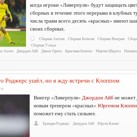
когда игроки «Ливерпуля» будут защищать цве
сборных в течение этого перерыва в клубных т
числа травм всего десять «красных» имеют шан
своих сборных.
Сборная Англии
Сборная Бельгии
Сборная Венгрии
Сборн
Сборная Уэльса
о Аллен
Джордон Айб
Дивок Ориги
Кристиан Бентеке
Мартин Шкртел
Натаниэ
о Роджерс ушёл, но я жду встречи с Клоппом
:30
Вингер «Ливерпуля»
Джордон Айб
не может 
новым тренером «красных»
Юргеном Клопп
поможет ему стать сильнее.
Брендан Роджерс
Джордон Айб
Юрген Клопп