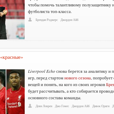
чтобы помочь талантливому полузащитнику н
футболиста топ-класса.
Брендан Роджерс
Джордон Айб
 «красные»
Liverpool Echo
снова берется за аналитику и 
игр, перед стартом
нового сезона
, попробует
вещей и понять, на кого из своих игроков
Бре
будет рассчитывать, а кто собирается провод
основного состава команды.
Деян Ловрен
Джо Гомес
Джордон Айб
Дивок Ориги
Д