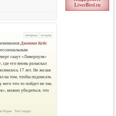
LiverBird.ru
интервью
история
 чемпионов
Джимми Кейс
фессиональным
отверг скаут «Ливерпуля»
, где его вновь разыскал
полнилось 17 лет. Не желая
ял на том, чтобы подписать
 него что-то пойдет не так.
к», можно убедиться, что
ни Моран
Том Сандерс