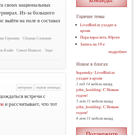
та своих национальных
урнирах. Из-за большого
Горячие темы
с выйти на поле в составах
LiverBird.ru уходит в
архив
Пора взрослеть, Юрген
ая Германии
Сборная Словакии
Запись на 19-е
ль Клайн
Симон Миньоле
Эмре
подробнее
Новое в блогах
Ingumsky
:
LiverBird.ru
уходит в архив
1 год 14 недель
назад
интервью
первая команда
john_houlding
:
C Новым
дождаться встречи с
годом!
5 лет 31 неделя
назад
ом
и рассчитывает, что тот
john_houlding
:
С Новым
годом!
6 лет 31 неделя
назад
Поддержите