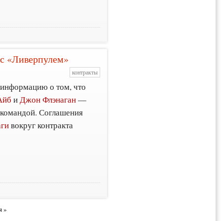
 с «Ливерпулем»
контракты
информацию о том, что
Айб
и
Джон Флэнаган
—
 командой. Соглашения
аги
вокруг контракта
я »