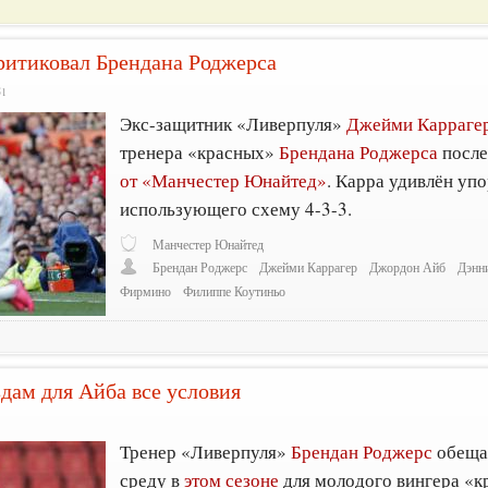
ритиковал Брендана Роджерса
51
Экс-защитник «Ливерпуля»
Джейми Карраге
тренера «красных»
Брендана Роджерса
посл
от «Манчестер Юнайтед»
. Карра удивлён уп
использующего схему 4-3-3.
Манчестер Юнайтед
Брендан Роджерс
Джейми Каррагер
Джордон Айб
Дэнн
Фирмино
Филиппе Коутиньо
дам для Айба все условия
Тренер «Ливерпуля»
Брендан Роджерс
обещае
среду в
этом сезоне
для молодого вингера «