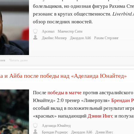
болельщиков, но одиозная фигура Рахима Сте
резонанс в кругах общественности.
Liverbird.
обзор последних новостей.
Арсенал
Манчестер Сити
Джеймс Милнер
Джордон Айб
Рахим Стерлинг
риев
Читать далее
а и Айба после победы над «Аделаида Юнайтед»
0
После
победы в матче
против австралийского
Юнайтед» 2:0 тренер «Ливерпуля»
Брендан 
особый вклад в положительный результат иг
«красных» нападающий
Дэнни Ингс
и полуз
Аделаида Юнайтед
Брендан Роджерс
Джордон Айб
Дэнни Ингс