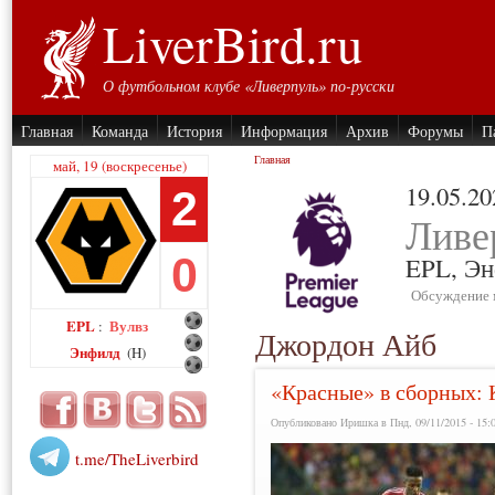
LiverBird.ru
О футбольном клубе «Ливерпуль» по-русски
Главная
Команда
История
Информация
Архив
Форумы
П
Главная
май, 19 (воскресенье)
19.05.20
2
Ливе
0
EPL,
Эн
Обсуждение 
EPL
Вулвз
:
Джордон Айб
Энфилд
(H)
«Красные» в сборных: 
Опубликовано Иришка в Пнд, 09/11/2015 - 15:
t.me/TheLiverbird