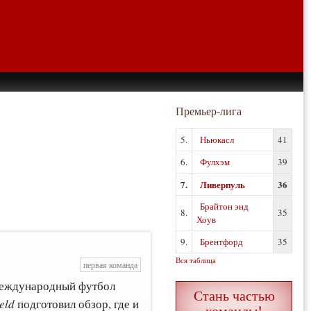
Премьер-лига
5.
Ньюкасл
41
6.
Фулхэм
39
7.
Ливерпуль
36
Брайтон энд
8.
35
Хоув
9.
Брентфорд
35
Вся таблица
первая команда
 международный футбол
Стань частью
eld
подготовил обзор, где и
команды!