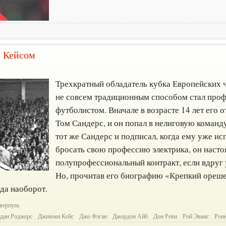
 Кейсом
Трехкратный обладатель кубка Европейских
не совсем традиционным способом стал про
футболистом. Вначале в возрасте 14 лет его 
Том Сандерс, и он попал в нелиговую команду
тот же Сандерс и подписал, когда ему уже ис
бросать свою профессию электрика, он насто
полупрофессиональный контракт, если вдруг у
Но, прочитав его биографию «Крепкий ореше
 да наоборот.
верпуль
ндан Роджерс
Джимми Кейс
Джо Фэган
Джордон Айб
Дон Реви
Рой Эванс
Рон