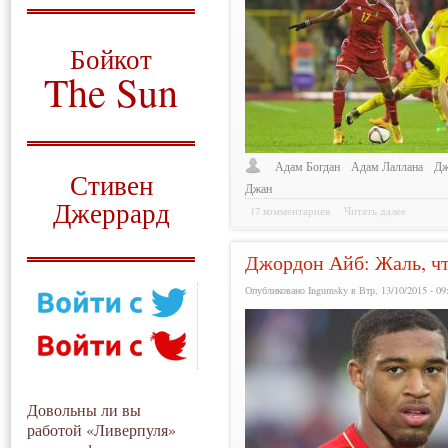
О том, когда появился
и зачем нужен
Бойкот
The Sun
Для тех, у кого всё ещё остались
вопросы
Русский перевод
Адам Богдан
Адам Лаллана
Дж
Стивен
Джан
Джеррард
17 комментариев
Читать далее
Моя история
Джордон Айб: Жаль, чт
Опубликовано Ingumsky в Втр, 13/10/2015 - 09
Довольны ли вы
работой «Ливерпуля»