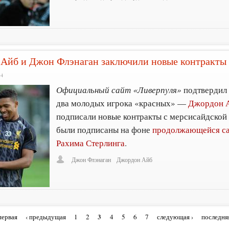
Айб и Джон Флэнаган заключили новые контракты
14
Официальный сайт «Ливерпуля»
подтвердил 
два молодых игрока «красных» —
Джордон 
подписали новые контракты с мерсисайдской
были подписаны на фоне
продолжающейся с
Рахима Стерлинга
.
Джон Флэнаган
Джордон Айб
3
первая
‹ предыдущая
1
2
4
5
6
7
следующая ›
последня