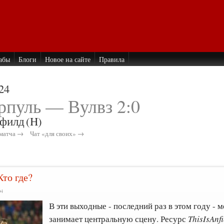
абы
Блоги
Новое на сайте
Правила
24
рпуль — Вулвз 2:0
филд
(H)
матча →
Чат «для своих» →
Кто где?
04
В эти выходные - последний раз в этом году -
занимает центральную сцену. Ресурс
ThisIsAnfi