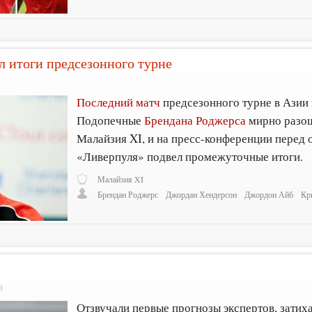
л итоги предсезонного турне
Последний матч
предсезонного турне в Азии 
Подопечные
Брендана Роджерса
мирно разош
Малайзия XI, и на пресс-конференции перед
«Ливерпуля» подвел промежуточные итоги.
Малайзия XI
Брендан Роджерс
Джордан Хендерсон
Джордон Айб
Кр
0
Отзвучали первые прогнозы экспертов, затих