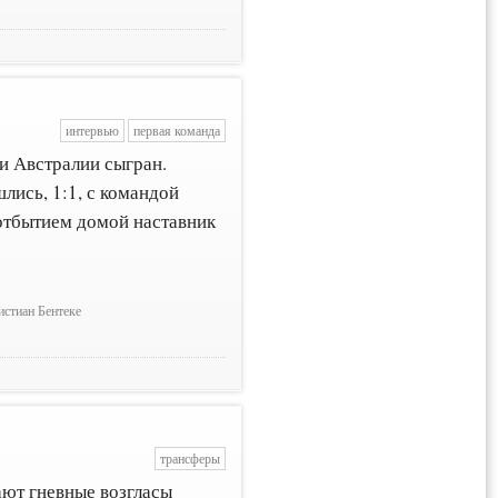
интервью
первая команда
и Австралии сыгран.
лись, 1:1, с командой
 отбытием домой наставник
истиан Бентеке
трансферы
ают гневные возгласы