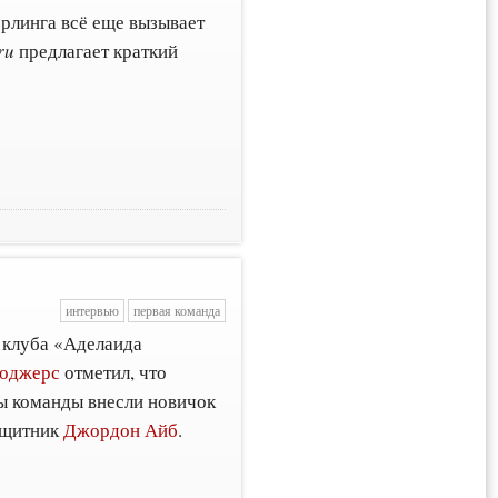
рлинга всё еще вызывает
ru
предлагает краткий
интервью
первая команда
 клуба «Аделаида
Роджерс
отметил, что
ры команды внесли новичок
ащитник
Джордон Айб
.