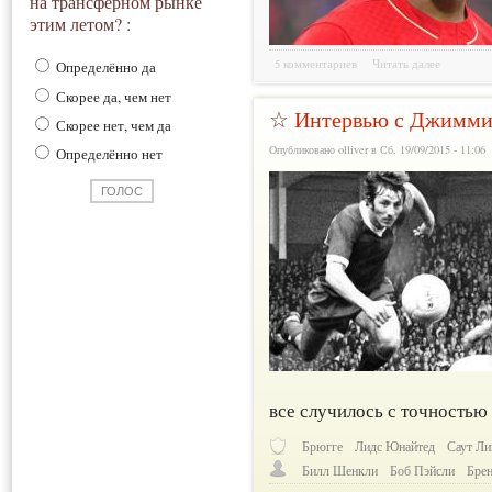
на трансферном рынке
этим летом? :
5 комментариев
Читать далее
Определённо да
Скорее да, чем нет
☆
Интервью с Джимми
Скорее нет, чем да
Опубликовано olliver в Сб, 19/09/2015 - 11:06
Определённо нет
все случилось с точностью
Брюгге
Лидс Юнайтед
Саут Ли
Билл Шенкли
Боб Пэйсли
Бре