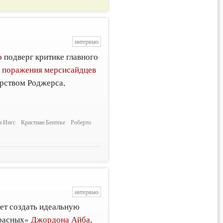
интервью
р
подверг критике главного
е
поражения мерсисайдцев
орством Роджерса,
и Ингс
Кристиан Бентеке
Роберто
интервью
т создать идеальную
красных»
Джордона Айба
,