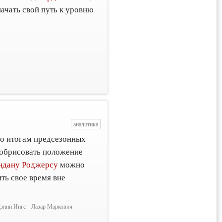
ачать свой путь к уровню
аналитика
по итогам предсезонных
 обрисовать положение
ндану Роджерсу
можно
ить свое время вне
энни Ингс
Лазар Маркович