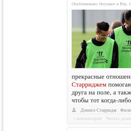
Опубликовано vkrysanov в Втр, 12
прекрасные отношен
Старриджем
помогаю
друга на поле, а так
чтобы тот когда-либ
Дэниел Старридж
Фили
1 комментарий
Читать дале