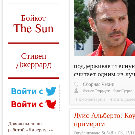
О том, когда появился
и зачем нужен
Бойкот
The Sun
Для тех, у кого всё ещё остались
вопросы
Русский перевод
Стивен
Джеррард
поддерживает тесную
считает одним из лу
Моя история
Сборная Чехии
Дэниел Старридж
Луис Суарес
1 комментарий
Читать дале
Луис Альберто: Коу
примером
Довольны ли вы
работой «Ливерпуля»
Опубликовано St.Saff в Ср, 13/11