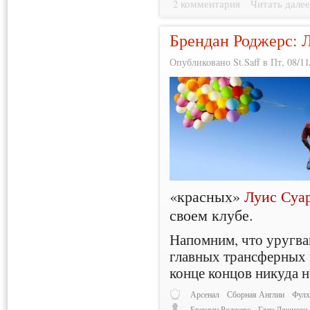
2 комментария
Читать дале
Брендан Роджерс: Л
Опубликовано St.Saff в Пт, 08/11
«красных»
Луис Суа
своем клубе.
Напомним, что уругва
главных трансферных 
конце концов никуда н
Арсенал
Сборная Англии
Фул
Брендан Роджерс
Глен Джонсон