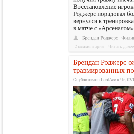
Восстановление игрока
Роджерс порадовал бо
вернулся к тренировка
в матче с «Арсеналом»
Брендан Роджерс
Филип
2 комментария
Читать дале
Брендан Роджерс о
травмированных по
Опубликовано LordAce в Чт, 03/1