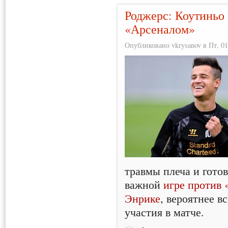
Роджерс: Коутиньо 
«Арсеналом»
Опубликовано vkrysanov в Пт, 01
травмы плеча и готов
важной
игре против 
Энрике
, вероятнее в
участия в матче.