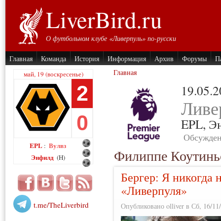
LiverBird.ru
О футбольном клубе «Ливерпуль» по-русски
Главная
Команда
История
Информация
Архив
Форумы
П
Главная
май, 19 (воскресенье)
2
19.05.
Ливе
0
EPL,
Э
Обсужден
EPL
Вулвз
:
Филиппе Коутинь
Энфилд
(H)
Бергер: Я никогда 
«Ливерпуля»
t.me/TheLiverbird
Опубликовано olliver в Сб, 16/11/