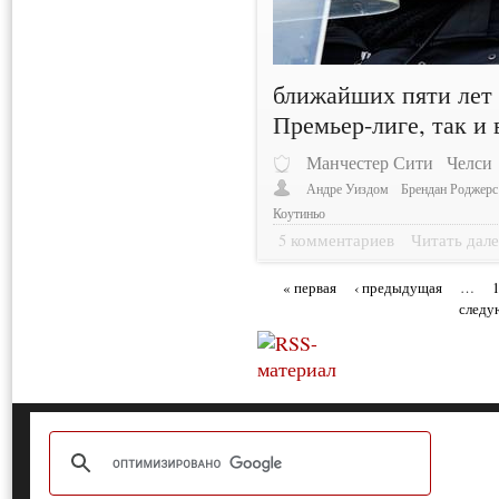
ближайших пяти лет 
Премьер-лиге, так и 
Манчестер Сити
Челси
Андре Уиздом
Брендан Роджерс
Коутиньо
5 комментариев
Читать дале
« первая
‹ предыдущая
…
следу