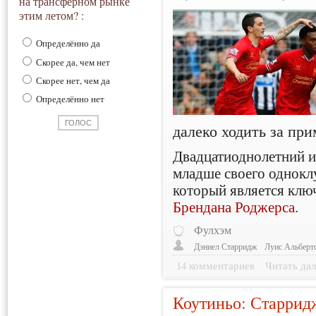
на трансферном рынке
этим летом? :
Определённо да
Скорее да, чем нет
Скорее нет, чем да
Определённо нет
далеко ходить за пр
Двадцатиоднолетний ис
младше своего однок
который является кл
Брендана Роджерса
.
Фулхэм
Дэниел Старридж
Луис Альберт
14 комментариев
Читать дал
Коутиньо: Старрид