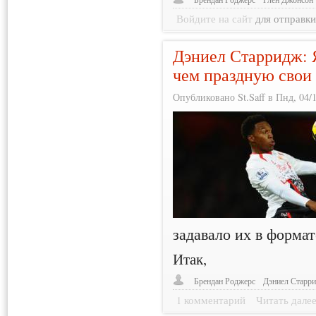
Войдите на сайт
для отправк
Дэниел Старридж: 
чем праздную свои
Опубликовано St.Saff в Пнд, 04/1
задавало их в формат
Итак,
Брендан Роджерс
Дэниел Старр
1 комментарий
Читать дале