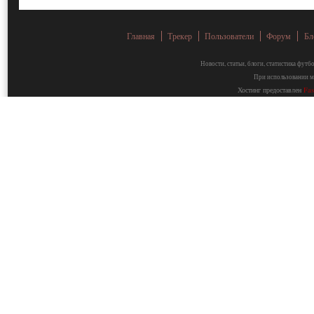
Главная
Трекер
Пользователи
Форум
Бл
Новости, статьи, блоги, статистика фут
При использовании ма
Хостинг предоставлен
Fa