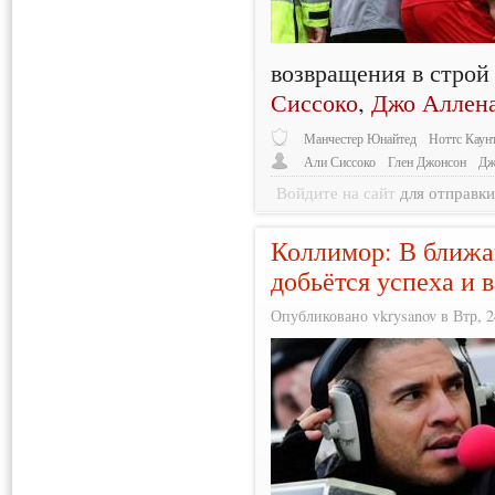
возвращения в стро
Сиссоко
,
Джо Аллен
Манчестер Юнайтед
Ноттс Каун
Али Сиссоко
Глен Джонсон
Дж
Войдите на сайт
для отправк
Коллимор: В ближа
добьётся успеха и 
Опубликовано vkrysanov в Втр, 24