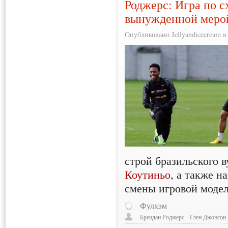
Роджерс: Игра по с
вынужденной меро
Опубликовано Jellyandicecream в 
строй бразильского 
Коутиньо
, а также н
смены игровой модел
Фулхэм
Брендан Роджерс
Глен Джонсон