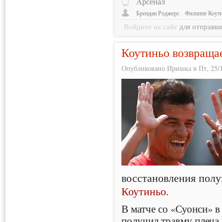
Арсенал
Брендан Роджерс
Филиппе Коут
Войдите на сайт
для отправк
Коутиньо возвраща
Опубликовано Иришка в Пт, 25/1
восстановления пол
Коутиньо
.
В матче со «Суонси» 
получил травму плеча,